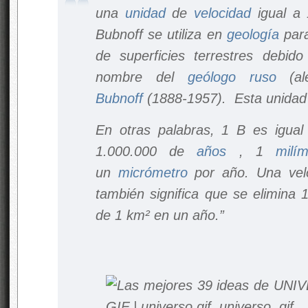
una
unidad
de
velocidad
igual a 
Bubnoff se utiliza en
geología
para
de superficies terrestres debid
nombre del
geólogo
ruso
(ale
Bubnoff
(1888-1957). Esta unidad 
En otras palabras, 1 B es igua
1.000.000 de
años
, 1
milím
un
micrómetro
por año. Una vel
también significa que se elimina 
de 1 km² en un año.”