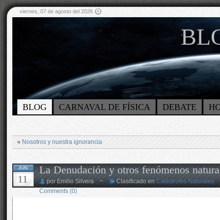
viernes, 07 de agosto del 2026
BLO
BLOG
CARNAVAL DE FÍSICA
DEBATE
H
«
Nosotros y nuestra ignorancia
La Denudación y otros fenómenos natura
JUN
11
por Emilio Silvera ~
Clasificado en
Catástrofes Naturales
Comments (0)