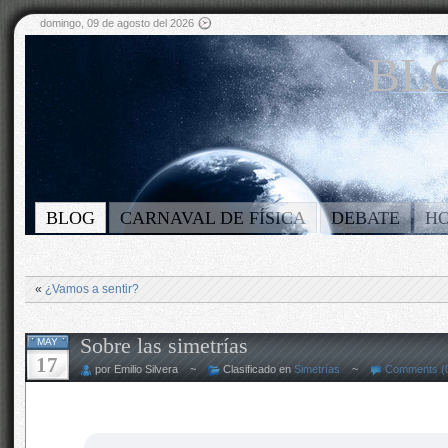
domingo, 09 de agosto del 2026
BLO
BLOG
CARNAVAL DE FÍSICA
DEBATE
H
«
¿Vamos a sentir?
Sobre las simetrías
MAY
17
por Emilio Silvera ~
Clasificado en
Simetrías
~
Comments (