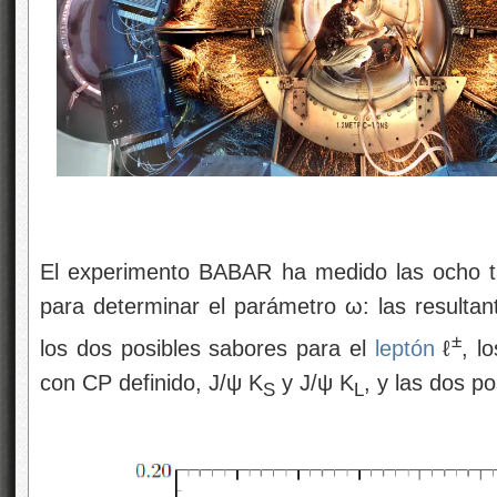
El experimento BABAR ha medido las ocho ta
para determinar el parámetro ω: las resultan
±
los dos posibles sabores para el
leptón
ℓ
, l
con CP definido, J/ψ K
y J/ψ K
, y las dos p
S
L