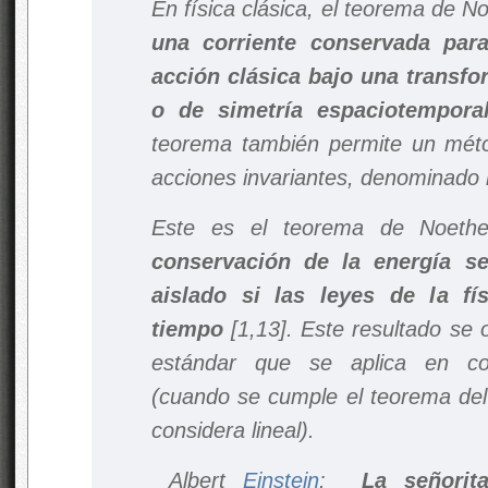
En física clásica, el teorema de 
una corriente conservada para
acción clásica bajo una transfo
o de simetría espaciotempor
teorema también permite un métod
acciones invariantes, denominado
Este es el teorema de Noeth
conservación de la energía s
aislado si las leyes de la f
tiempo
[1,13]. Este resultado se 
estándar que se aplica en co
(cuando se cumple el teorema del
considera lineal).
Albert
Einstein
:
L
a señorit