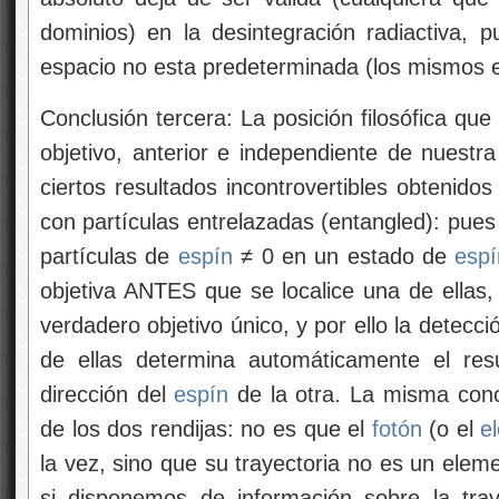
dominios) en la desintegración radiactiva, p
espacio no esta predeterminada (los mismos 
Conclusión tercera: La posición filosófica qu
objetivo, anterior e independiente de nuestr
ciertos resultados incontrovertibles obtenido
con partículas entrelazadas (entangled): pue
partículas de
espín
≠ 0 en un estado de
espí
objetiva ANTES que se localice una de ellas,
verdadero objetivo único, y por ello la detecci
de ellas determina automáticamente el res
dirección del
espín
de la otra. La misma conc
de los dos rendijas: no es que el
fotón
(o el
e
la vez, sino que su trayectoria no es un elem
si disponemos de información sobre la trayec