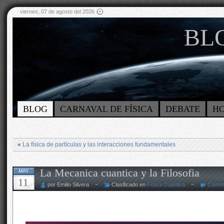
viernes, 07 de agosto del 2026
BLO
BLOG
CARNAVAL DE FÍSICA
DEBATE
H
«
La física de partículas y las interacciones fundamentales
La Mecanica cuantica y la Filosofia
MAY
11
por Emilio Silvera ~
Clasificado en
Física Cuántica
~
Comme