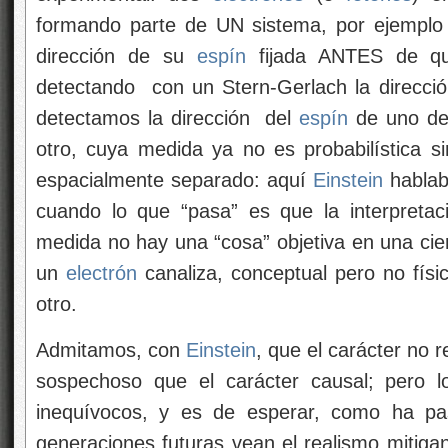
formando parte de UN sistema, por ejempl
dirección de su
espín
fijada ANTES de q
detectando con un Stern-Gerlach la dirección
detectamos la dirección del
espín
de uno de 
otro, cuya medida ya no es probabilística si
espacialmente separado: aquí
Einstein
hablab
cuando lo que “pasa” es que la interpreta
medida no hay una “cosa” objetiva en una cier
un
electrón
canaliza, conceptual pero no físi
otro.
Admitamos, con
Einstein
, que el carácter no r
sospechoso que el carácter causal; pero l
inequívocos, y es de esperar, como ha pa
generaciones futuras vean el realismo mitiga