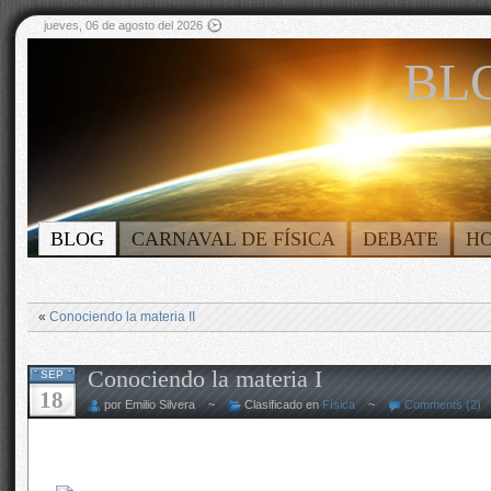
jueves, 06 de agosto del 2026
BLO
BLOG
CARNAVAL DE FÍSICA
DEBATE
H
«
Conociendo la materia II
Conociendo la materia I
SEP
18
por Emilio Silvera ~
Clasificado en
Física
~
Comments (2)