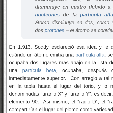
disminuye en cuatro debido a 
nucleones
de la
partícula alf
átomo disminuye en dos, como r
dos
protones
– el átomo se convie
En 1.913, Soddy esclareció esa idea y le
cuándo un átomo emitía una
partícula alfa
, s
ocupaba dos lugares más abajo en la lista 
una
partícula beta
, ocupaba, después d
inmediatamente superior. Con arreglo a tal n
en la tabla hasta el lugar del torio, y lo
denominadas “uranio X” y “uranio Y”, es decir,
elemento 90. Así mismo, el “radio D”, el “rad
compartirían el lugar del plomo como varieda