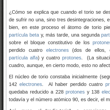
¿Cómo se explica que cuando el torio se de
de sufrir no una, sino tres desintegraciones, 
bien, en este proceso el átomo de torio p
partícula beta
y, más tarde, una segunda
part
sobre el bloque constitutivo de los
protone
perdido cuatro
electrones
(dos de ellos, 
partícula alfa
) y cuatro
protones
. (La situac
cuadro, aunque, en cierto modo, esto no afecta
El núcleo de torio constaba inicialmente (s
142
electrones
. Al haber perdido cuatro
p
quedaba reducido a 228
protones
y 138
ele
todavía y el número atómico 90, es decir, el 