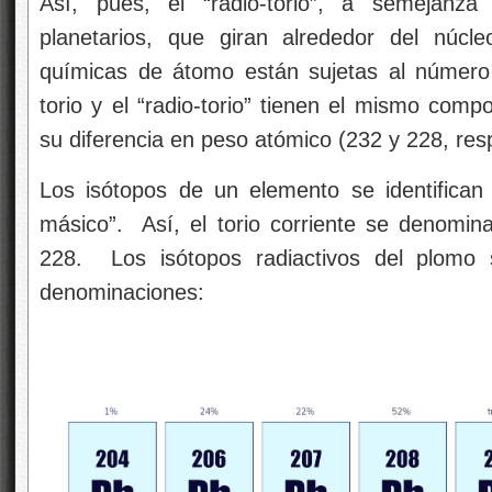
Así, pues, el “radio-torio”, a semejanz
planetarios, que giran alrededor del núc
químicas de átomo están sujetas al númer
torio y el “radio-torio” tienen el mismo comp
su diferencia en peso atómico (232 y 228, res
Los isótopos de un elemento se identifica
másico”. Así, el torio corriente se denomina t
228. Los isótopos radiactivos del plomo 
denominaciones: