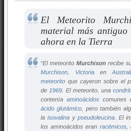
El Meteorito Murchi
material más antiguo
ahora en la Tierra
“El meteorito
Murchison
recibe su
Murchison, Victoria
en
Austral
meteorito
que cayeron sobre el p
de
1969
. El meteorito, una
condri
contenía
aminoácidos
comunes 
ácido glutámico
, pero también a
la
isovalina
y
pseudoleucina
. El i
los aminoácidos eran
racémicos
,