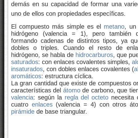
demás en su capacidad de formar una varied
uno de ellos con propiedades específicas.
El compuesto más simple es el
metano
, un
hidrógeno (valencia = 1), pero también d
formando cadenas de distintos tipos, ya q
dobles o triples. Cuando el resto de en
hidrógeno, se habla de
hidrocarburos
, que pu
saturados
: con enlaces covalentes simples,
al
insaturados
, con dobles enlaces covalentes (
a
aromáticos
: estructura cíclica.
La gran cantidad que existe de compuestos org
características del
átomo
de carbono, que tie
valencia
: según la
regla del octeto
necesita 
cuatro
enlaces
(valencia = 4) con otros á
pirámide
de base triangular.