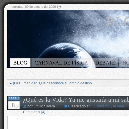
domingo, 09 de agosto del 2026
BLO
BLOG
CARNAVAL DE FÍSICA
DEBATE
H
«
¡La Humanidad! Que desconoce su propio destino
¿Qué es la Vida? Ya me gustaría a mí sa
SEP
8
por Emilio Silvera ~
Clasificado en
El Universo y la Vida
Comments (4)