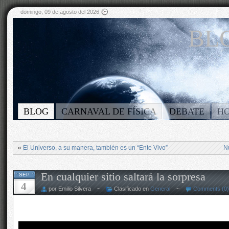
domingo, 09 de agosto del 2026
BLO
BLOG
CARNAVAL DE FÍSICA
DEBATE
H
«
El Universo, a su manera, también es un “Ente Vivo”
N
En cualquier sitio saltará la sorpresa
SEP
4
por Emilio Silvera ~
Clasificado en
General
~
Comments (0)