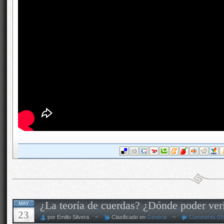
¿La teoría de cuerdas? ¿Dónde poder veri
MAY
23
por Emilio Silvera ~
Clasificado en
General
~
Comments (0)