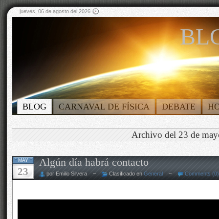
jueves, 06 de agosto del 2026
BLO
BLOG
CARNAVAL DE FÍSICA
DEBATE
H
Archivo del 23 de may
Algún día habrá contacto
MAY
23
por Emilio Silvera ~
Clasificado en
General
~
Comments (0)