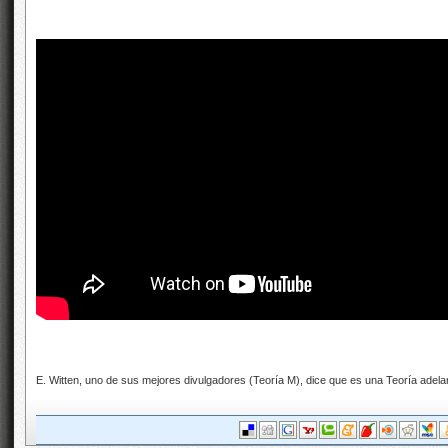
E. Witten, uno de sus mejores divulgadores (Teoría M), dice que es una Teoría adel