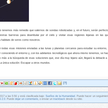
 no tenemos más remedio que valernos de sondas robotizadas y, en el futuro, serán perfect
tras barreras para deambular por el cielo y visitar esas regiones lejanas en las qu
a habitats de seres como nosotros.
n todas esas misiones enviadas a las lunas y planetas cercanos para estudiar su entorno, 
e ir conociendo el entorno y, con los adelantos tecnológicos que ahora mismo tenemos, se ha
 más a la búsqueda de esas soluciones que, ese día muy lejano aún, llegará la debacle a 
La única solución: Escapar a otros mundos.
[?]
2017 a las 5:56 y está clasificada bajo:
Sueños de la Humanidad
. Puede hacer un seguimien
 2.0
. Puede
dejar un comentario
, o enviar un
trackback
desde su sitio.