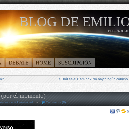
BLOG DE EMILIO
DEDICADO AL
A
DEBATE
HOME
SUSCRIPCIÓN
no?
¿Cuál es el Camino? No hay ningún camino.
s (por el momento)
ueños de la Humanidad
~
Comments (0)