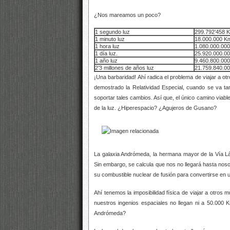
¿Nos mareamos un poco?
1 segundo luz
299.792’458 
1 minuto luz
18.000.000 K
1 hora luz
1.080.000.00
1 día luz.
25.920.000.0
1 año luz
9.460.800.00
2’3 millones de años luz
21.759.840.0
¡Una barbaridad! Ahí radica el problema de viajar a 
demostrado la Relatividad Especial, cuando se va tan
soportar tales cambios. Así que, el único camino viable
de la luz. ¿Hiperespacio? ¿Agujeros de Gusano?
La galaxia Andrómeda, la hermana mayor de la Vía Lác
Sin embargo, se calcula que nos no llegará hasta nos
su combustible nuclear de fusión para convertirse en
Ahí tenemos la imposibilidad física de viajar a otros
nuestros ingenios espaciales no llegan ni a 50.000
Andrómeda?