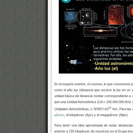
En el espacio exterior, el cosmos, lo que conocemos 
como el año luz (distancia que recorre la luz en u
unidad básica de distancia estelar correspondiente a
que una Unidad Astronómica (UA = 150.000.000 Km) 
12
Unidades Astronómicas, o 30’857×10
Km. Para las d
pársec
, el kilopársec (Kpc) y el megapársec (Mpc).
Para tener una idea aproximada de estas distancia
anterior a 725 kilopársec de nosotros) en el Grupo loca