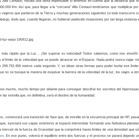
a, Alfa Centauri, resulta una tarea impensable si tenemos en cuenta que la distancia que n
00.000 Km. Así que, para llegar a la “cercana” Alfa Centauri tendríamos que multiplicar por
 viajeros que partieron de la Tierra y muchas generaciones siguientes (si todo transcurre c
embargo, dudo que, cuando llegaran, no hubieran padecido mutaciones por tan larga estancia 
r más rápido que la Luz… ¡Sin superar su velocidad! Todos sabemos, como nos enseñó 
 el límite de la velocidad que se puede alcanzar en el Espacio. Nada podrá nunca viajar m
que 299.792.458 metros cada segundo. Y, se idean otras formas para poder burlar ese límite
que no se busque la manera de esquivar la barrera de la velocidad de la luz, los viajes a otr
os mucho, mucho tiempo por delante para conseguir descifrar los secretos del hiperespac
as estrella que, en definitiva, será el destino de la humanidad.
s, comenzará una transición de fase que, de estrella en la secuencia principal de HP, pasa
 que, eyectará sus capas exteriores al espacio interestelar formando una Nebulosa planetar
rá a merced de la fuerza de Gravedad que la comprimirá hasta límites de una densidad que só
nes
. En ese punto, volverá el equilibrio entre dos fuerzas y el proceso se parará dejando u