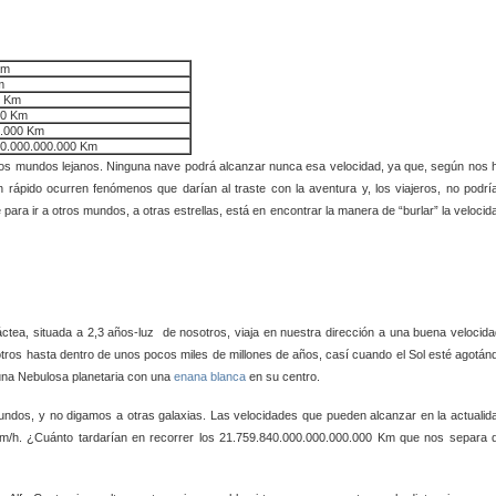
Km
m
0 Km
00 Km
0.000 Km
00.000.000.000 Km
otros mundos lejanos. Ninguna nave podrá alcanzar nunca esa velocidad, ya que, según nos 
 rápido ocurren fenómenos que darían al traste con la aventura y, los viajeros, no podrí
 para ir a otros mundos, a otras estrellas, está en encontrar la manera de “burlar” la velocid
tea, situada a 2,3 años-luz de nosotros, viaja en nuestra dirección a una buena velocida
otros hasta dentro de unos pocos miles de millones de años, casí cuando el Sol esté agotán
 una Nebulosa planetaria con una
enana blanca
en su centro.
 mundos, y no digamos a otras galaxias. Las velocidades que pueden alcanzar en la actualid
 Km/h. ¿Cuánto tardarían en recorrer los 21.759.840.000.000.000.000 Km que nos separa 