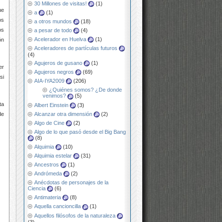
30 Millones de visitas!
(1)
ue
a
(1)
os
a otros mundos
(18)
os
a pesar de todo
(4)
Acelerador en Huelva
(1)
ón
Aceleradores de partículas futuros
(4)
Agujeros de gusano
(1)
er
Agujeros negros
(69)
si
AIA-IYA2009
(206)
¿Quiénes somos? ¿De donde
venimos?
(5)
ta
Albert Einstein
(3)
Alcanzar otra dimensión
(2)
de
Algo de Cine
(2)
Algo de lo que pasó desde el Big Bang
(8)
Alquimia
(10)
Alquimia estelar
(31)
Ancestros
(1)
Andrómeda
(2)
Anécdotas de personajes de la
Ciencia
(6)
Antimateria
(8)
Aquella cancioncilla
(1)
Aquellos filósofos de la naturaleza
(3)