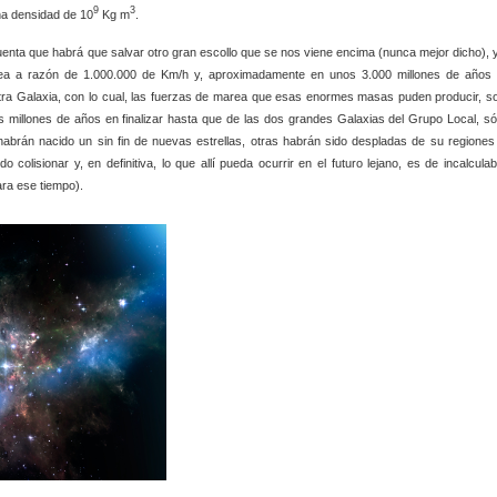
9
3
una densidad de 10
Kg m
.
uenta que habrá que salvar otro gran escollo que se nos viene encima (nunca mejor dicho), 
tea a razón de 1.000.000 de Km/h y, aproximadamente en unos 3.000 millones de años 
tra Galaxia, con lo cual, las fuerzas de marea que esas enormes masas puden producir, s
s millones de años en finalizar hasta que de las dos grandes Galaxias del Grupo Local, só
habrán nacido un sin fin de nuevas estrellas, otras habrán sido despladas de su regiones
olisionar y, en definitiva, lo que allí pueda ocurrir en el futuro lejano, es de incalculab
ra ese tiempo).