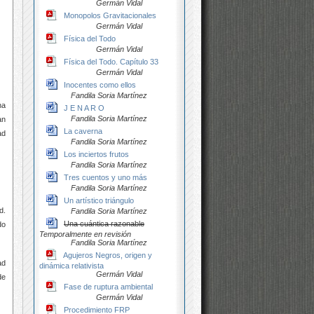
Germán Vidal
Monopolos Gravitacionales
Germán Vidal
Física del Todo
Germán Vidal
Física del Todo. Capítulo 33
Germán Vidal
Inocentes como ellos
Fandila Soria Martínez
ha
J E N A R O
Fandila Soria Martínez
an
La caverna
ad
Fandila Soria Martínez
Los inciertos frutos
Fandila Soria Martínez
Tres cuentos y uno más
Fandila Soria Martínez
Un artístico triángulo
d.
Fandila Soria Martínez
Una cuántica razonable
do
Temporalmente en revisión
Fandila Soria Martínez
Agujeros Negros, origen y
ad
dinámica relativista
Germán Vidal
de
Fase de ruptura ambiental
Germán Vidal
Procedimiento FRP