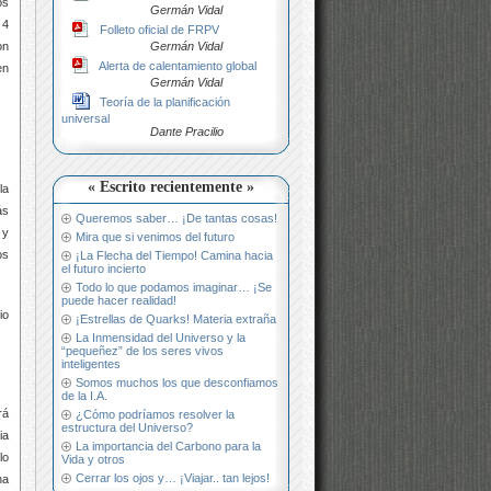
os
Germán Vidal
 4
Folleto oficial de FRPV
Germán Vidal
on
Alerta de calentamiento global
en
Germán Vidal
Teoría de la planificación
universal
Dante Pracilio
« Escrito recientemente »
la
ás
Queremos saber… ¡De tantas cosas!
 y
Mira que si venimos del futuro
os
¡La Flecha del Tiempo! Camina hacia
el futuro incierto
Todo lo que podamos imaginar… ¡Se
puede hacer realidad!
io
¡Estrellas de Quarks! Materia extraña
La Inmensidad del Universo y la
“pequeñez” de los seres vivos
inteligentes
Somos muchos los que desconfiamos
de la I.A.
rá
¿Cómo podríamos resolver la
estructura del Universo?
ia
La importancia del Carbono para la
lo
Vida y otros
Cerrar los ojos y… ¡Viajar.. tan lejos!
na