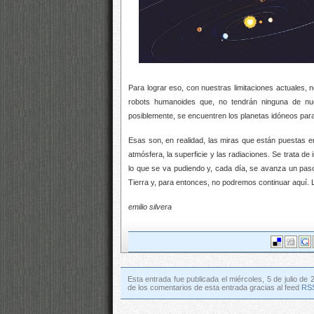
Para lograr eso, con nuestras limitaciones actuales,
robots humanoides que, no tendrán ninguna de nues
posiblemente, se encuentren los planetas idóneos par
Esas son, en realidad, las miras que están puestas e
atmósfera, la superficie y las radiaciones. Se trata d
lo que se va pudiendo y, cada día, se avanza un paso
Tierra y, para entonces, no podremos continuar aquí. 
emilio silvera
Esta entrada fue publicada el miércoles, 5 de julio de 
de los comentarios de esta entrada gracias al feed
RSS