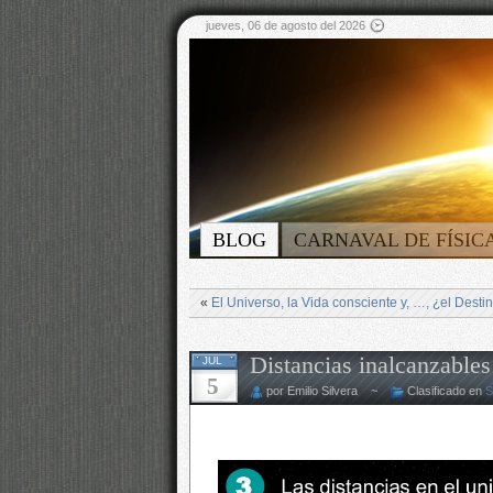
jueves, 06 de agosto del 2026
BLOG
CARNAVAL DE FÍSIC
«
El Universo, la Vida consciente y, …, ¿el Desti
Distancias inalcanzable
JUL
5
por Emilio Silvera ~
Clasificado en
S