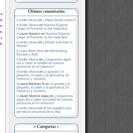
Últimos comentarios
ya
emilio silvera
en
¿Hacia donde vamos?
la
Emilio Silvera
en
Nuestra Especie:
on
Llegar al Presente no fue nada fácil
lo
Laura Navarro
en
Nuestra Especie:
Llegar al Presente no fue nada fácil
 y
emilio silvera
en
¿Dónde está todo el
le
Mundo?
Learn More Here
en
Heisemberg,
Einstein y Bohr
Emilio Silvera
en
¿Llegaremos algún
día a saber el sentido de nuestra
presencia en el Universo?
Emilio Silvera
en
Lo grande y lo
pequeño, el saber y la ignorancia, El
Universo y nosotros
Laura Martínez R
en
Lo grande y lo
pequeño, el saber y la ignorancia, El
Universo y nosotros
Javier Moreno Salas
en
¿Llegaremos
algún día a saber el sentido de nuestra
presencia en el Universo?
emilio Silvera
en
El fino equilibrio que
permite la presencia de la Vida
« Categorías »