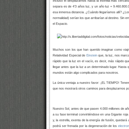
Incluso el desplazarnos hasta la estrella más cercan
separa es de 4’3 años luz, y un año luz = 9.460.800.0
esa inmensa distancia. ¿Cuándo llegaríamos allí? ¿Los
normalidad) serían los que arribarían al destino. Sin 
el Espacio.
Muchos son los que han querido imaginar como viaj
Relatividad Especial de
Einstein
que, la luz, nos marca
rápido que la luz en el vacío, es decir, más ráipdo 
llegar antes que la luz a un determinado lugar. Hasta 
mundos están algo complicados para nosotros.
La única ventaja a nuestro favor: ¡EL TIEMPO! Tenem
que nos mostrará otros caminos para desplazarnos por l
Nuestro Sol, antes de que pasen 4.000 millones de año
a su fase terminal convirtiéndose en una Gigante roja
y, la estrella, exenta de la energía de fusión, queda
podrá ser frenada por la degeneración de los
electro