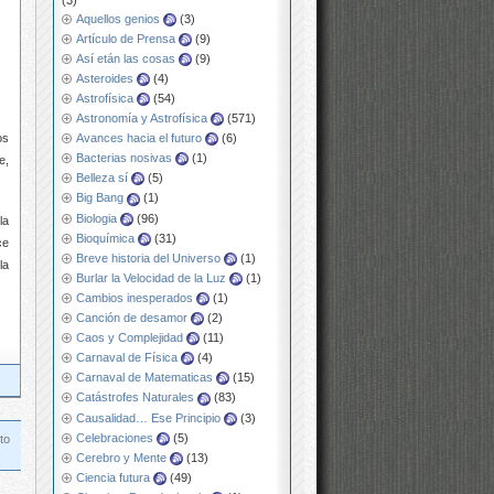
Aquellos genios
(3)
Artículo de Prensa
(9)
Así etán las cosas
(9)
Asteroides
(4)
Astrofísica
(54)
Astronomía y Astrofísica
(571)
Avances hacia el futuro
(6)
os
Bacterias nosivas
(1)
e,
Belleza sí
(5)
Big Bang
(1)
Biologia
(96)
la
Bioquímica
(31)
ce
Breve historia del Universo
(1)
la
Burlar la Velocidad de la Luz
(1)
Cambios inesperados
(1)
Canción de desamor
(2)
Caos y Complejidad
(11)
Carnaval de Física
(4)
Carnaval de Matematicas
(15)
Catástrofes Naturales
(83)
Causalidad… Ese Principio
(3)
Celebraciones
(5)
to
Cerebro y Mente
(13)
Ciencia futura
(49)