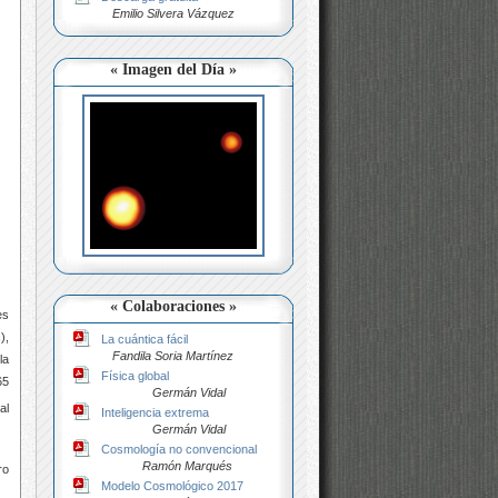
Emilio Silvera Vázquez
« Imagen del Día »
« Colaboraciones »
es
),
La cuántica fácil
Fandila Soria Martínez
la
Física global
65
Germán Vidal
al
Inteligencia extrema
Germán Vidal
Cosmología no convencional
Ramón Marqués
ro
Modelo Cosmológico 2017