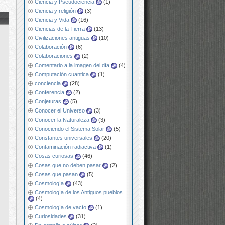
Ciencia y Pseudociencia
(1)
Ciencia y religión
(3)
Ciencia y Vida
(16)
Ciencias de la Tierra
(13)
Civilizaciones antiguas
(10)
Colaboración
(6)
Colaboraciones
(2)
Comentario a la imagen del día
(4)
Computación cuantica
(1)
conciencia
(28)
Conferencia
(2)
Conjeturas
(5)
Conocer el Universo
(3)
Conocer la Naturaleza
(3)
Conociendo el Sistema Solar
(5)
Constantes universales
(20)
Contaminación radiactiva
(1)
Cosas curiosas
(46)
Cosas que no deben pasar
(2)
Cosas que pasan
(5)
Cosmología
(43)
Cosmología de los Antiguos pueblos
(4)
Cosmología de vacío
(1)
Curiosidades
(31)