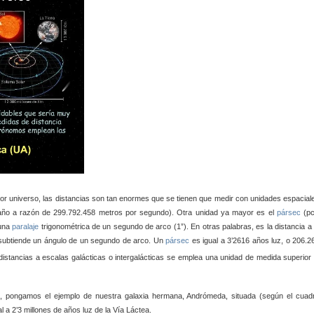
por universo, las distancias son tan enormes que se tienen que medir con unidades espacial
n año a razón de 299.792.458 metros por segundo). Otra unidad ya mayor es el
pársec
(pc
 una
paralaje
trigonométrica de un segundo de arco (1”). En otras palabras, es la distancia a 
subtiende un ángulo de un segundo de arco. Un
pársec
es igual a 3’2616 años luz, o 206.2
istancias a escalas galácticas o intergalácticas se emplea una unidad de medida superior 
s, pongamos el ejemplo de nuestra galaxia hermana, Andrómeda, situada (según el cuad
l a 2’3 millones de años luz de la Vía Láctea.