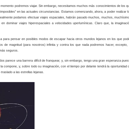
 el momento podremos viajar. Sin embargo, necesitamos muchos más conocimientos de los q
“imposibles” en las actuales circunstancias. Estamos comenzando, ahora, a poder realizar l
do realmente podamos efectuar viajes espaciales, habrán pasado muchos, muchos, muchísim
en dominar viajes hiperespaciales a velocidades uperlumínicas. Claro que, la imaginaci
sa para pensar en posibles modos de escapar hacia otros mundos lejanos en los que pod
s de magnitud (para nosotros) infinita y contra los que nada podremos hacer, excepto, 
 más seguros.
dos parece una barrera difícil de franquear, y, sin embargo, tengo una gran esperanza pues
 la compone, y, sobre todo su imaginación, con el tiempo por delante tendrá la oportunidad 
traslado a las estrellas lejanas.