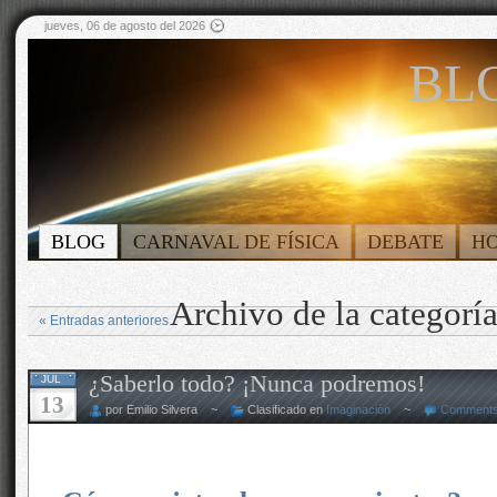
jueves, 06 de agosto del 2026
BLO
BLOG
CARNAVAL DE FÍSICA
DEBATE
H
Archivo de la categorí
« Entradas anteriores
¿Saberlo todo? ¡Nunca podremos!
JUL
13
por Emilio Silvera ~
Clasificado en
Imaginación
~
Comments