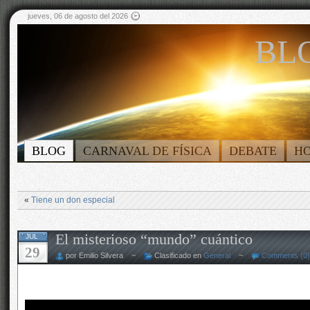
jueves, 06 de agosto del 2026
BLO
BLOG
CARNAVAL DE FÍSICA
DEBATE
H
«
Tiene un don especial
El misterioso “mundo” cuántico
JUL
29
por Emilio Silvera ~
Clasificado en
General
~
Comments (0)