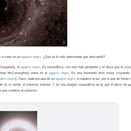
e si caes en un
agujero negro
. ¿Qué es lo más interesante que descubrió?
 Gargantúa, el
agujero negro
. Es maravillosa, con ese halo alrededor y el disco que lo cruz
tthew McConaughey] entra en el
agujero negro
. En ese momento dice: estoy cruzando 
ujero negro
]. Claro, nada escapa de un
agujero negro
, ni siquiera la luz, por lo que de frente 
de él, sí verías el universo exterior. Y es una imagen maravillosa en la que el disco de g
lo que contiene al universo.