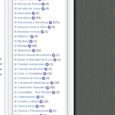
Artículo de Prensa
(9)
Así etán las cosas
(9)
Asteroides
(4)
Astrofísica
(54)
Astronomía y Astrofísica
(571)
Avances hacia el futuro
(6)
Bacterias nosivas
(1)
Belleza sí
(5)
Big Bang
(1)
Biologia
(96)
Bioquímica
(31)
Breve historia del Universo
(1)
a.
Burlar la Velocidad de la Luz
(1)
el
Cambios inesperados
(1)
Canción de desamor
(2)
no
Caos y Complejidad
(11)
as
Carnaval de Física
(4)
Carnaval de Matematicas
(15)
Catástrofes Naturales
(83)
Causalidad… Ese Principio
(3)
Celebraciones
(5)
Cerebro y Mente
(13)
Ciencia futura
(49)
Ciencia y Pseudociencia
(1)