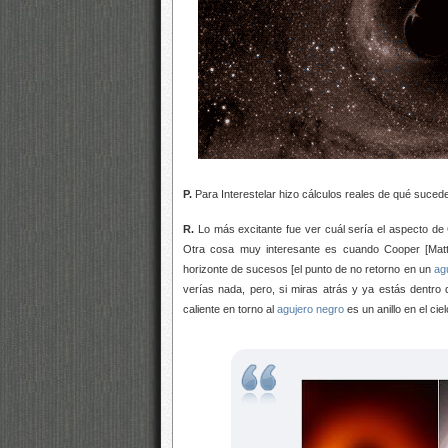
P.
Para Interestelar hizo cálculos reales de qué suced
R.
Lo más excitante fue ver cuál sería el aspecto de
Otra cosa muy interesante es cuando Cooper [Ma
horizonte de sucesos [el punto de no retorno en un
ag
verías nada, pero, si miras atrás y ya estás dentro 
caliente en torno al
agujero negro
es un anillo en el cie