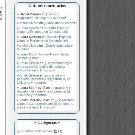
Últimos comentarios
os
el
Daniel Moreno
en
¡Siempre
en
imaginando, sin dejar de avanzar!
jo
emilio silvera
en
¿Hacia donde vamos?
Emilio Silvera
en
Nuestra Especie:
Llegar al Presente no fue nada fácil
Laura Navarro
en
Nuestra Especie:
Llegar al Presente no fue nada fácil
emilio silvera
en
¿Dónde está todo el
Mundo?
Learn More Here
en
Heisemberg,
Einstein y Bohr
Emilio Silvera
en
¿Llegaremos algún
día a saber el sentido de nuestra
presencia en el Universo?
Emilio Silvera
en
Lo grande y lo
pequeño, el saber y la ignorancia, El
Universo y nosotros
Laura Martínez R
en
Lo grande y lo
pequeño, el saber y la ignorancia, El
Universo y nosotros
Javier Moreno Salas
en
¿Llegaremos
algún día a saber el sentido de nuestra
presencia en el Universo?
« Categorías »
30 Millones de visitas!
(1)