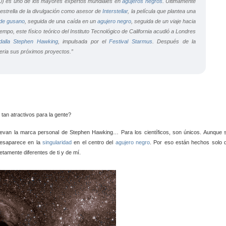
0) es uno de los mayores expertos mundiales en
agujeros negros
. Últimamente
estrella de la divulgación como asesor de
Interstellar
,
la película que plantea una
 de gusano
, seguida de una caída en un
agujero negro
, seguida de un viaje hacia
empo, este físico teórico del Instituto Tecnológico de California acudió a Londres
dalla Stephen Hawking
, impulsada por el
Festival Starmus
. Después de la
eria
sus próximos proyectos.”
tan atractivos para la gente?
levan la marca personal de Stephen Hawking… Para los científicos, son únicos. Aunque 
 desaparece en la
singularidad
en el centro del
agujero negro
. Por eso están hechos solo 
tamente diferentes de ti y de mí.