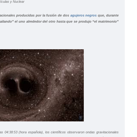
tacionales producidas por la fusión de dos
agujeros negros
que, durante
ailando” el uno alrededor del otro hasta que se produjo “el matrimonio”
as 04:38:53 (hora española), los científicos observaron ondas gravitacionales