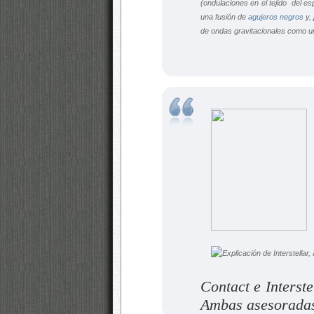
(ondulaciones en el tejido del 
una fusión de
agujeros negros
y, 
de ondas gravitacionales como un
Contact e Interste
Ambas asesoradas