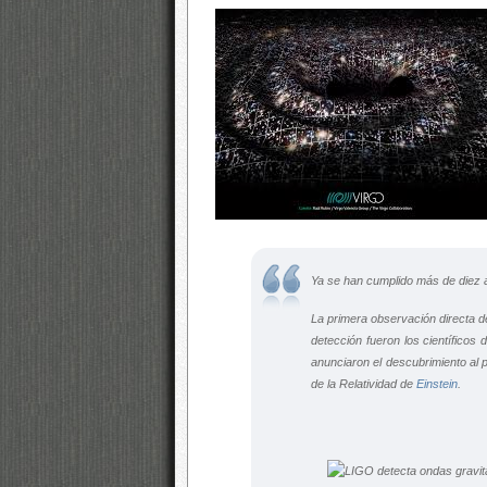
Ya se han cumplido más de diez 
La primera observación directa d
detección fueron los científicos 
anunciaron el descubrimiento al p
de la Relatividad de
Einstein
.