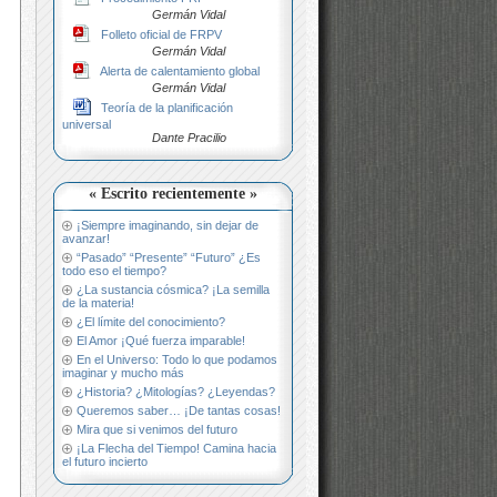
Germán Vidal
Folleto oficial de FRPV
Germán Vidal
Alerta de calentamiento global
Germán Vidal
Teoría de la planificación
universal
Dante Pracilio
« Escrito recientemente »
¡Siempre imaginando, sin dejar de
avanzar!
“Pasado” “Presente” “Futuro” ¿Es
todo eso el tiempo?
¿La sustancia cósmica? ¡La semilla
de la materia!
¿El límite del conocimiento?
El Amor ¡Qué fuerza imparable!
En el Universo: Todo lo que podamos
imaginar y mucho más
¿Historia? ¿Mitologías? ¿Leyendas?
Queremos saber… ¡De tantas cosas!
Mira que si venimos del futuro
¡La Flecha del Tiempo! Camina hacia
el futuro incierto