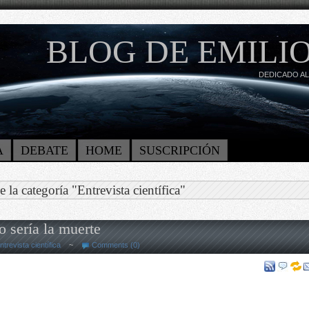
BLOG DE EMILIO
DEDICADO AL
A
DEBATE
HOME
SUSCRIPCIÓN
 la categoría "Entrevista científica"
 sería la muerte
ntrevista científica
~
Comments (0)