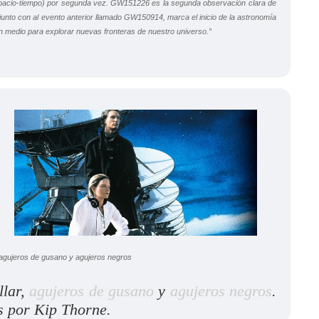
espacio-tiempo) por segunda vez. GW151226 es la segunda observación clara de
junto con al evento anterior llamado GW150914, marca el inicio de la astronomía
 medio para explorar nuevas fronteras de nuestro universo.”
llar,
agujeros de gusano
y
agujeros negros
.
 por Kip Thorne.