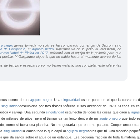
ro negro
jamás tomada no solo se ha comparado con el ojo de Sauron, sino
sa de Gargantúa
, el
agujero negro
supermasivo de la película
Interstellar
, de
remio Nobel de Física en 2017
, colaboró con el equipo de la película para que
cia posible. Y Gargantúa sigue lo que se sabía hasta el momento acerca de los
s de tiempo y espacio curvo, no tienen materia, son completamente diferentes
rentes dentro de un
agujero negro
. Una
singularidad
es un punto en el que la curvatura d
a
singularidad
descubierta por tres físicos teóricos rusos alrededor de 1970. Si caes en es
caótica y salvaje. Una segunda
singularidad
está hecha de todas las cosas que caen al
aguje
 de millones de años, pero el tiempo va tan lento dentro de un
agujero negro
que todo e
ndo, como si fuera una plancha. No me gustaría que eso me pasase. Cooper encuentra 
sta
singularidad
la causa todo lo que cayó al
agujero negro
antes que tú. Una fracción peque
ra que da saltos sobre el agua de un estanque. Esa pequeña fracción de toda la materia q