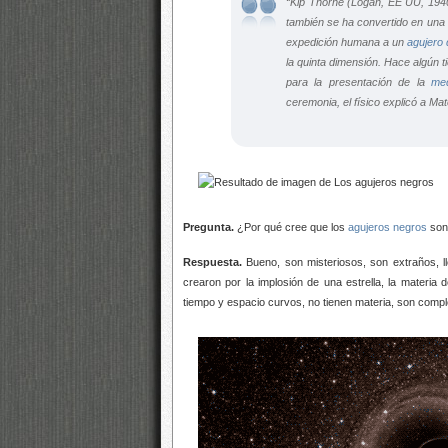
“Kip Thorne (Logan, EE UU, 194
también se ha convertido en una 
expedición humana a un
agujero
la quinta dimensión. Hace algún ti
para la presentación de la
me
ceremonia, el físico explicó a
Mat
Pregunta.
¿Por qué cree que los
agujeros negros
son 
Respuesta.
Bueno, son misteriosos, son extraños, l
crearon por la implosión de una estrella, la materia
tiempo y espacio curvos, no tienen materia, son comple