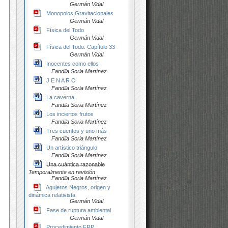
Germán Vidal
Monopolos Gravitacionales
Germán Vidal
Física del Todo
Germán Vidal
Física del Todo. Capítulo 33
Germán Vidal
Inocentes como ellos
Fandila Soria Martínez
J E N A R O
Fandila Soria Martínez
La caverna
Fandila Soria Martínez
Los inciertos frutos
Fandila Soria Martínez
Tres cuentos y uno más
Fandila Soria Martínez
Un artístico triángulo
Fandila Soria Martínez
Una cuántica razonable
Temporalmente en revisión
Fandila Soria Martínez
Agujeros Negros, origen y
dinámica relativista
Germán Vidal
Fase de ruptura ambiental
Germán Vidal
Procedimiento FRP