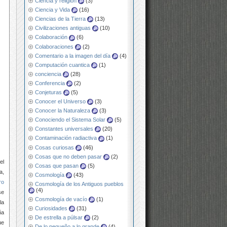
Ciencia y religión
(3)
Ciencia y Vida
(16)
Ciencias de la Tierra
(13)
Civilizaciones antiguas
(10)
Colaboración
(6)
Colaboraciones
(2)
Comentario a la imagen del día
(4)
Computación cuantica
(1)
conciencia
(28)
Conferencia
(2)
Conjeturas
(5)
Conocer el Universo
(3)
Conocer la Naturaleza
(3)
Conociendo el Sistema Solar
(5)
Constantes universales
(20)
Contaminación radiactiva
(1)
Cosas curiosas
(46)
Cosas que no deben pasar
(2)
el
Cosas que pasan
(5)
a,
Cosmología
(43)
ro
Cosmología de los Antiguos pueblos
(4)
se
Cosmología de vacío
(1)
la
Curiosidades
(31)
ña
De estrella a púlsar
(2)
ue
De lo pequeño a lo grande
(4)