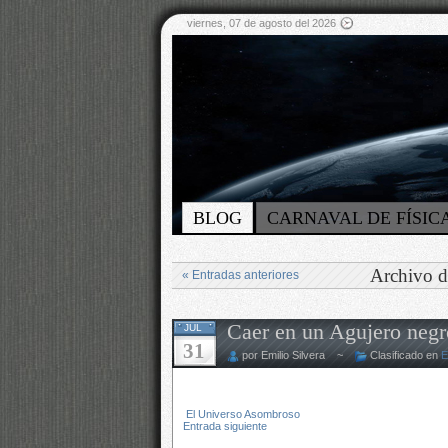
viernes, 07 de agosto del 2026
BLOG
CARNAVAL DE FÍSIC
Archivo de
« Entradas anteriores
Caer en un Agujero negro
JUL
31
por Emilio Silvera ~
Clasificado en
E
El Universo Asombroso
Entrada siguiente