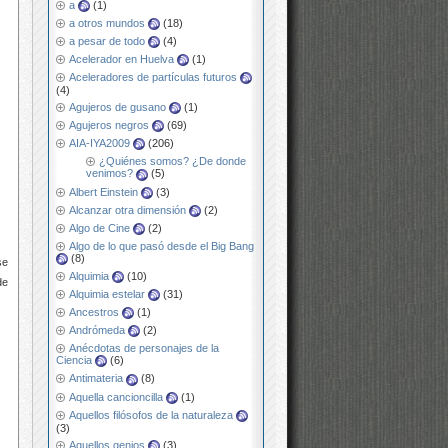
a
(1)
a otros mundos
(18)
a pesar de todo
(4)
Acelerador en Huelva
(1)
Aceleradores de partículas futuros
(4)
Agujeros de gusano
(1)
Agujeros negros
(69)
AIA-IYA2009
(206)
¿Quiénes somos? ¿De donde
venimos?
(5)
Albert Einstein
(3)
Alcanzar otra dimensión
(2)
Algo de Cine
(2)
Algo de lo que pasó desde el Big Bang
(8)
se
Alquimia
(10)
de
Alquimia estelar
(31)
Ancestros
(1)
Andrómeda
(2)
Anécdotas de personajes de la
Ciencia
(6)
Antimateria
(8)
Aquella cancioncilla
(1)
Aquellos filósofos de la naturaleza
(3)
Aquellos genios
(3)