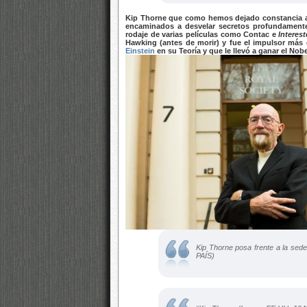
Kip Thorne que como hemos dejado constancia aquí
encaminados a desvelar secretos profundamente
rodaje de varias películas como Contac e
Interes
Hawking (antes de morir) y fue el impulsor más 
Einstein
en su Teoría y que le llevó a ganar el Nobe
Kip Thorne posa frente a la sed
PAÍS)