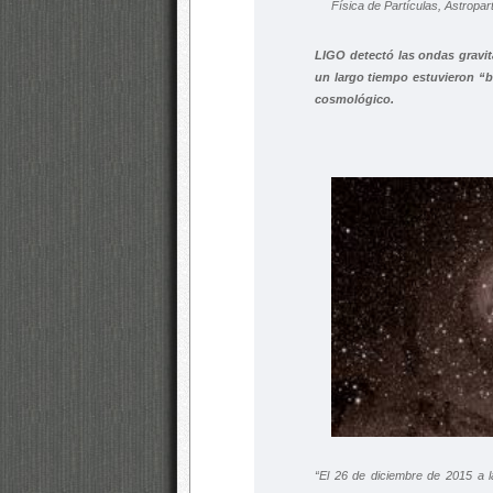
LIGO detectó las ondas gravi
un largo tiempo estuvieron “b
cosmológico.
“El 26 de diciembre de 2015 a l