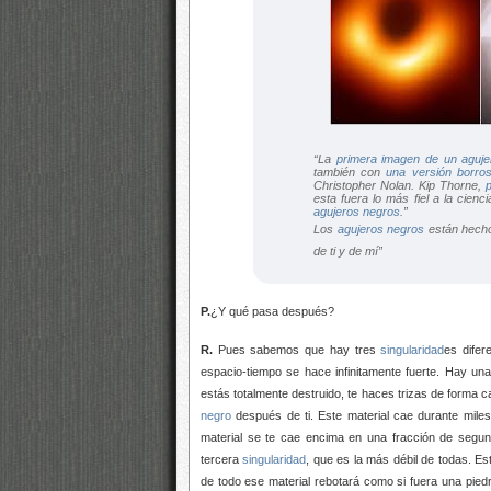
“La
primera imagen de un
aguje
también con
una versión borro
Christopher Nolan. Kip Thorne,
p
esta fuera lo más fiel a la cien
agujeros negros
.”
Los
agujeros negros
están hecho
de ti y de mí”
P.
¿Y qué pasa después?
R.
Pues sabemos que hay tres
singularidad
es dife
espacio-tiempo se hace infinitamente fuerte. Hay un
estás totalmente destruido, te haces trizas de forma 
negro
después de ti. Este material cae durante miles
material se te cae encima en una fracción de segu
tercera
singularidad
, que es la más débil de todas. E
de todo ese material rebotará como si fuera una pied