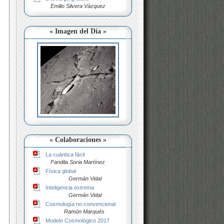
Emilio Silvera Vázquez
« Imagen del Día »
« Colaboraciones »
La cuántica fácil
Fandila Soria Martínez
Física global
Germán Vidal
Inteligencia extrema
Germán Vidal
Cosmología no convencional
Ramón Marqués
Modelo Cosmológico 2017