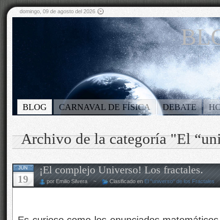
domingo, 09 de agosto del 2026
BLO
BLOG
CARNAVAL DE FÍSICA
DEBATE
H
Archivo de la categoría "El “uni
¡El complejo Universo! Los fractales.
JUN
19
por Emilio Silvera ~
Clasificado en
El "universo" de los Fractales