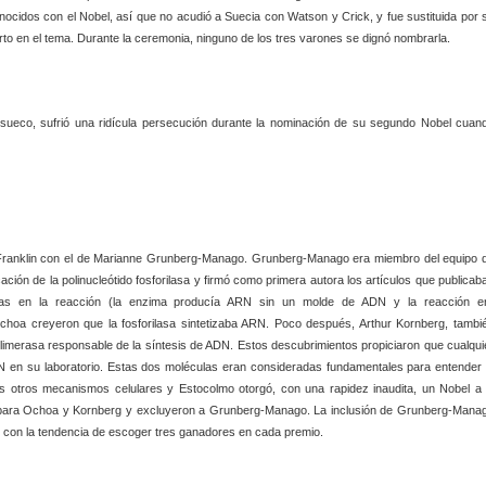
cidos con el Nobel, así que no acudió a Suecia con Watson y Crick, y fue sustituida por 
rto en el tema. Durante la ceremonia, ninguno de los tres varones se dignó nombrarla.
 sueco, sufrió una ridícula persecución durante la nominación de su segundo Nobel cuan
 Franklin con el de Marianne Grunberg-Manago. Grunberg-Manago era miembro del equipo 
cación de la polinucleótido fosforilasa y firmó como primera autora los artículos que publicab
ncias en la reacción (la enzima producía ARN sin un molde de ADN y la reacción e
hoa creyeron que la fosforilasa sintetizaba ARN. Poco después, Arthur Kornberg, tambi
limerasa responsable de la síntesis de ADN. Estos descubrimientos propiciaron que cualqui
 en su laboratorio. Estas dos moléculas eran consideradas fundamentales para entender 
hos otros mecanismos celulares y Estocolmo otorgó, con una rapidez inaudita, un Nobel a 
on para Ochoa y Kornberg y excluyeron a Grunberg-Manago. La inclusión de Grunberg-Mana
o con la tendencia de escoger tres ganadores en cada premio.