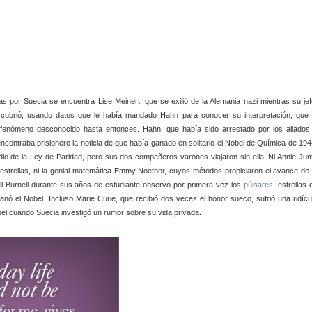
as por Suecia se encuentra Lise Meinert, que se exilió de la Alemania nazi mientras su jef
descubrió, usando datos que le había mandado Hahn para conocer su interpretación, que 
n fenómeno desconocido hasta entonces. Hahn, que había sido arrestado por los aliados
 encontraba prisionero la noticia de que había ganado en solitario el Nobel de Química de 194
io de la Ley de Paridad, pero sus dos compañeros varones viajaron sin ella. Ni Annie Ju
 estrellas, ni la genial matemática Emmy Noether, cuyos métodos propiciaron el avance de 
Bell Burnell durante sus años de estudiante observó por primera vez los
púlsares
, estrellas 
ganó el Nobel. Incluso Marie Curie, que recibió dos veces el honor sueco, sufrió una ridícu
l cuando Suecia investigó un rumor sobre su vida privada.