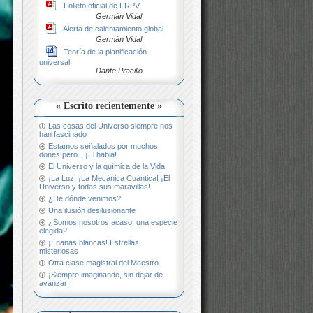
Folleto oficial de FRPV
Germán Vidal
Alerta de calentamiento global
Germán Vidal
Teoría de la planificación
universal
Dante Pracilio
« Escrito recientemente »
Las cosas del Universo siempre nos
han fascinado
Estamos señalados por muchos
dones pero…¡El habla!
El Universo y la química de la Vida
¡La Luz! ¡La Mecánica Cuántica! ¡El
Universo y todas sus maravillas!
¿De dónde venimos?
Una ilusión desilusionante
¿Somos nosotros acaso, una especie
elegida?
¡Enanas blancas! Estrellas
misteriosas
Otra clase magistral del Maestro
¡Siempre imaginando, sin dejar de
avanzar!