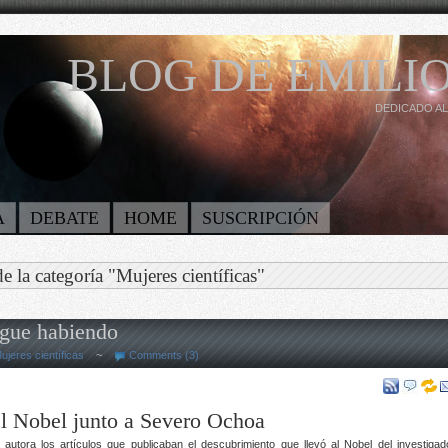
BLOG DE EMILIO
DEDICADO AL
A
DEBATE
HOME
SUSCRIPCIÓN
e la categoría "Mujeres científicas"
sigue habiendo
ujeres científicas
~
Comments (3)
l Nobel junto a Severo Ochoa
tora los artículos que publicaban el descubrimiento que llevó al Nobel del investigad