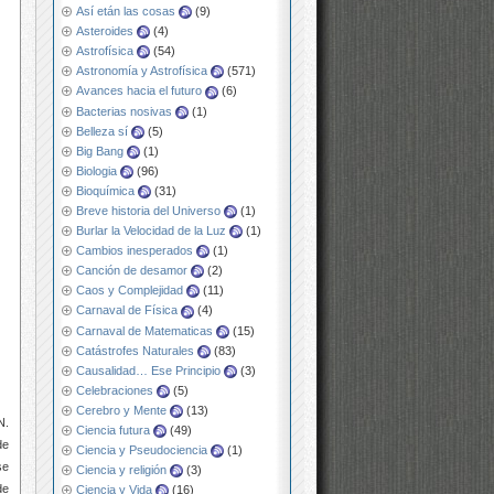
Así etán las cosas
(9)
Asteroides
(4)
Astrofísica
(54)
Astronomía y Astrofísica
(571)
Avances hacia el futuro
(6)
Bacterias nosivas
(1)
Belleza sí
(5)
Big Bang
(1)
Biologia
(96)
Bioquímica
(31)
Breve historia del Universo
(1)
Burlar la Velocidad de la Luz
(1)
Cambios inesperados
(1)
Canción de desamor
(2)
Caos y Complejidad
(11)
Carnaval de Física
(4)
Carnaval de Matematicas
(15)
Catástrofes Naturales
(83)
Causalidad… Ese Principio
(3)
Celebraciones
(5)
Cerebro y Mente
(13)
N.
Ciencia futura
(49)
de
Ciencia y Pseudociencia
(1)
se
Ciencia y religión
(3)
de
Ciencia y Vida
(16)