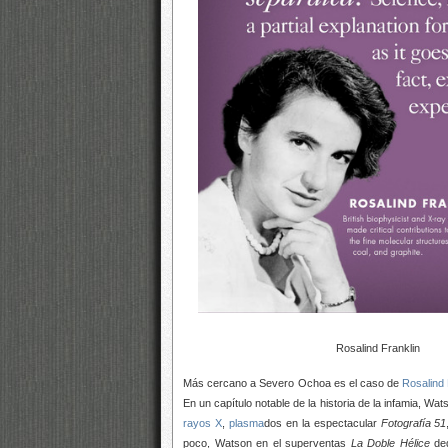
Rosalind Franklin
Más cercano a Severo Ochoa es el caso de
Rosalind 
En un capítulo notable de la historia de la infamia, Wa
rayos X
,
plasma
dos en la espectacular
Fotografía 51
poco, Watson en el superventas
La Doble Hélice
ded