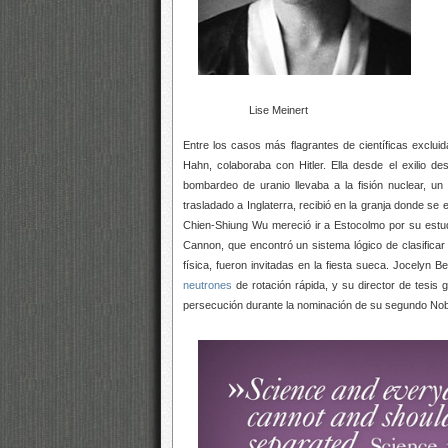
Lise Meinert
Entre los casos más flagrantes de científicas excluid
Hahn, colaboraba con Hitler. Ella desde el exilio 
bombardeo de uranio llevaba a la fisión nuclear, u
trasladado a Inglaterra, recibió en la granja donde se
Chien-Shiung Wu mereció ir a Estocolmo por su estud
Cannon, que encontró un sistema lógico de clasificar
física, fueron invitadas en la fiesta sueca. Jocelyn 
neutrones
de rotación rápida, y su director de tesis 
persecución durante la nominación de su segundo Nobe