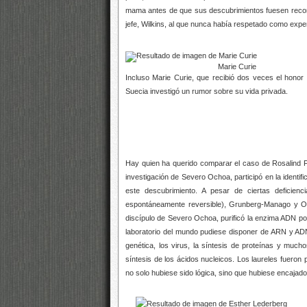
mama antes de que sus descubrimientos fuesen recono
jefe, Wilkins, al que nunca había respetado como expe
Marie Curie
Incluso Marie Curie, que recibió dos veces el honor
Suecia investigó un rumor sobre su vida privada.
Hay quien ha querido comparar el caso de Rosalind
investigación de Severo Ochoa, participó en la identifi
este descubrimiento. A pesar de ciertas deficie
espontáneamente reversible), Grunberg-Manago y Oc
discípulo de Severo Ochoa, purificó la enzima ADN po
laboratorio del mundo pudiese disponer de ARN y ADN
genética, los virus, la síntesis de proteínas y muc
síntesis de los ácidos nucleicos. Los laureles fuer
no solo hubiese sido lógica, sino que hubiese encajad