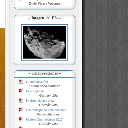
Emilio Silvera Vázquez
« Imagen del Día »
« Colaboraciones »
La cuántica fácil
Fandila Soria Martínez
Física global
Germán Vidal
Inteligencia extrema
Germán Vidal
Cosmología no convencional
Ramón Marqués
Modelo Cosmológico 2017
Germán Vidal