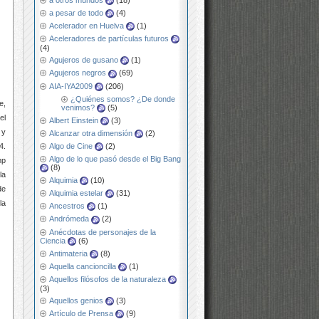
a otros mundos
(18)
a pesar de todo
(4)
Acelerador en Huelva
(1)
Aceleradores de partículas futuros
(4)
Agujeros de gusano
(1)
Agujeros negros
(69)
AIA-IYA2009
(206)
¿Quiénes somos? ¿De donde
e,
venimos?
(5)
el
Albert Einstein
(3)
 y
Alcanzar otra dimensión
(2)
Algo de Cine
(2)
4.
Algo de lo que pasó desde el Big Bang
mp
(8)
la
Alquimia
(10)
de
Alquimia estelar
(31)
la
Ancestros
(1)
Andrómeda
(2)
Anécdotas de personajes de la
Ciencia
(6)
Antimateria
(8)
Aquella cancioncilla
(1)
Aquellos filósofos de la naturaleza
(3)
Aquellos genios
(3)
Artículo de Prensa
(9)