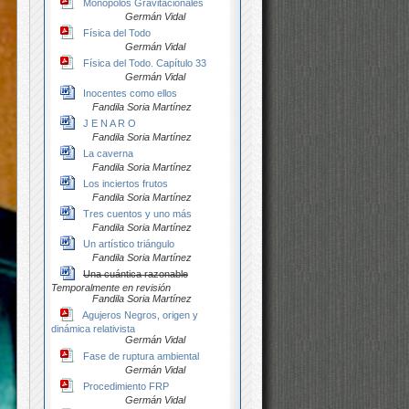
Monopolos Gravitacionales
Germán Vidal
Física del Todo
Germán Vidal
Física del Todo. Capítulo 33
Germán Vidal
Inocentes como ellos
Fandila Soria Martínez
J E N A R O
Fandila Soria Martínez
La caverna
Fandila Soria Martínez
Los inciertos frutos
Fandila Soria Martínez
Tres cuentos y uno más
Fandila Soria Martínez
Un artístico triángulo
Fandila Soria Martínez
Una cuántica razonable
Temporalmente en revisión
Fandila Soria Martínez
Agujeros Negros, origen y
dinámica relativista
Germán Vidal
Fase de ruptura ambiental
Germán Vidal
Procedimiento FRP
Germán Vidal