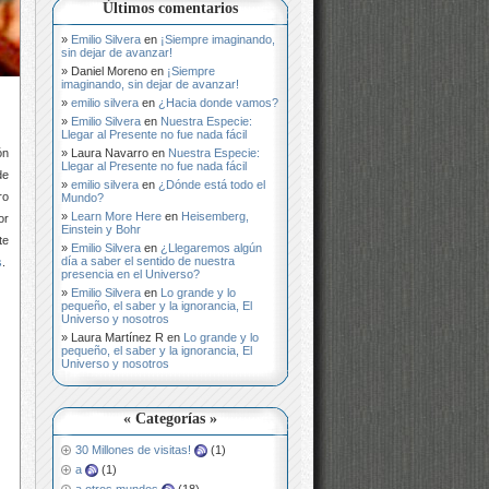
Últimos comentarios
Emilio Silvera
en
¡Siempre imaginando,
sin dejar de avanzar!
Daniel Moreno
en
¡Siempre
imaginando, sin dejar de avanzar!
emilio silvera
en
¿Hacia donde vamos?
Emilio Silvera
en
Nuestra Especie:
Llegar al Presente no fue nada fácil
Laura Navarro
en
Nuestra Especie:
ón
Llegar al Presente no fue nada fácil
de
emilio silvera
en
¿Dónde está todo el
ro
Mundo?
Learn More Here
en
Heisemberg,
or
Einstein y Bohr
te
Emilio Silvera
en
¿Llegaremos algún
día a saber el sentido de nuestra
s
.
presencia en el Universo?
Emilio Silvera
en
Lo grande y lo
pequeño, el saber y la ignorancia, El
Universo y nosotros
Laura Martínez R
en
Lo grande y lo
pequeño, el saber y la ignorancia, El
Universo y nosotros
« Categorías »
30 Millones de visitas!
(1)
a
(1)