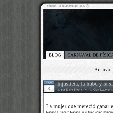
sábado, 08 de agosto del 2026
BLOG
CARNAVAL DE FÍSIC
Archivo d
Injusticia, la hubo y la 
NOV
8
por Emilio Silvera ~
Clasificado en
M
La mujer que mereció ganar e
Mariane Grunberg-Manago, que firmó como primera au