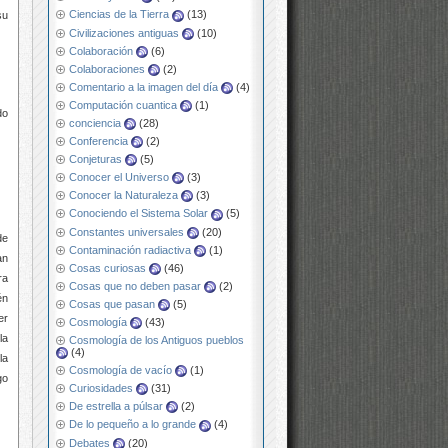
Ciencias de la Tierra
(13)
su
Civilizaciones antiguas
(10)
Colaboración
(6)
Colaboraciones
(2)
Comentario a la imagen del día
(4)
Computación cuantica
(1)
do
conciencia
(28)
Conferencia
(2)
Conjeturas
(5)
Conocer el Universo
(3)
Conocer la Naturaleza
(3)
Conociendo el Sistema Solar
(5)
Constantes universales
(20)
de
Contaminación radiactiva
(1)
an
Cosas curiosas
(46)
ra
Cosas que no deben pasar
(2)
én
Cosas que pasan
(5)
er
Cosmología
(43)
la
Cosmología de los Antiguos pueblos
(4)
la
Cosmología de vacío
(1)
go
Curiosidades
(31)
De estrella a púlsar
(2)
De lo pequeño a lo grande
(4)
Debates
(20)