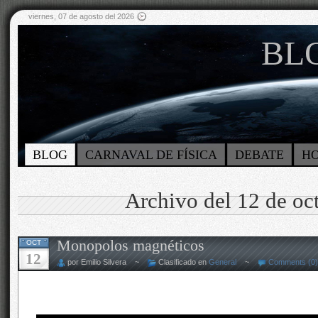
viernes, 07 de agosto del 2026
BLO
BLOG
CARNAVAL DE FÍSICA
DEBATE
H
Archivo del 12 de oc
Monopolos magnéticos
OCT
12
por Emilio Silvera ~
Clasificado en
General
~
Comments (0)