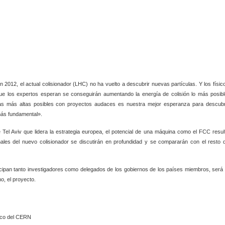
 2012, el actual colisionador (LHC) no ha vuelto a descubrir nuevas partículas. Y los físic
ue los expertos esperan se conseguirán aumentando la energía de colisión lo más posibl
ías más altas posibles con proyectos audaces es nuestra mejor esperanza para descubr
 más fundamental».
 Tel Aviv que lidera la estrategia europea, el potencial de una máquina como el FCC resul
nales del nuevo colisionador se discutirán en profundidad y se compararán con el resto 
icipan tanto investigadores como delegados de los gobiernos de los países miembros, será 
no, el proyecto.