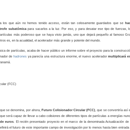
 a los que aún no hemos tenido acceso, están tan celosamente guardados que se
ha
trofe subatómica
para sacarlos a la luz. Por eso, y para desatar ese tipo de fuerzas, l
e partículas más poderoso que se haya visto jamás, uno que dejará pequeño al famoso Gr
ros es, en la acualidad, el acelerador más grande y potente del mundo.
sica de partículas, acaba de hacer público un informe sobre el proyecto para la construcci
ionador de
hadrones
ya parecía una estructura enorme, el nuevo acelerador
multiplicará e
 Panamá.
l que se denomina, por ahora,
Futuro Colisionador Circular (FCC)
, que se convertiría así 
ue será capaz de llevar a cabo colisiones de diferentes tipos de partículas a energías nun
 de euros
. El recién presentado proyecto en el marco de la denominada Actualización de 
efinirá el futuro de este importante campo de investigación por lo menos hasta bien entrada 