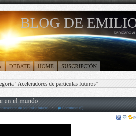
BLOG DE EMILIO
DEDICADO AL
A
DEBATE
HOME
SUSCRIPCIÓN
egoría "Aceleradores de partículas futuros"
te en el mundo
celeradores de partículas futuros
~
Comments (0)