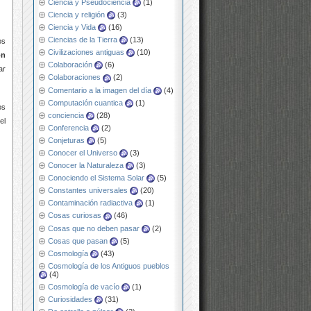
Ciencia y Pseudociencia
(1)
Ciencia y religión
(3)
Ciencia y Vida
(16)
Ciencias de la Tierra
(13)
os
Civilizaciones antiguas
(10)
ón
Colaboración
(6)
ar
Colaboraciones
(2)
Comentario a la imagen del día
(4)
Computación cuantica
(1)
os
conciencia
(28)
el
Conferencia
(2)
Conjeturas
(5)
Conocer el Universo
(3)
Conocer la Naturaleza
(3)
Conociendo el Sistema Solar
(5)
Constantes universales
(20)
Contaminación radiactiva
(1)
Cosas curiosas
(46)
Cosas que no deben pasar
(2)
Cosas que pasan
(5)
Cosmología
(43)
Cosmología de los Antiguos pueblos
(4)
Cosmología de vacío
(1)
Curiosidades
(31)