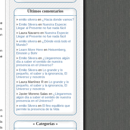
Últimos comentarios
emilio silvera
en
¿Hacia donde vamos?
ce
Emilio Silvera
en
Nuestra Especie:
Llegar al Presente no fue nada fácil
os
Laura Navarro
en
Nuestra Especie:
an
Llegar al Presente no fue nada fácil
emilio silvera
en
¿Dónde está todo el
Mundo?
Learn More Here
en
Heisemberg,
ón
Einstein y Bohr
se
Emilio Silvera
en
¿Llegaremos algún
día a saber el sentido de nuestra
presencia en el Universo?
Emilio Silvera
en
Lo grande y lo
pequeño, el saber y la ignorancia, El
Universo y nosotros
Laura Martínez R
en
Lo grande y lo
pequeño, el saber y la ignorancia, El
Universo y nosotros
Javier Moreno Salas
en
¿Llegaremos
algún día a saber el sentido de nuestra
presencia en el Universo?
emilio Silvera
en
El fino equilibrio que
permite la presencia de la Vida
en
ca
la
« Categorías »
la