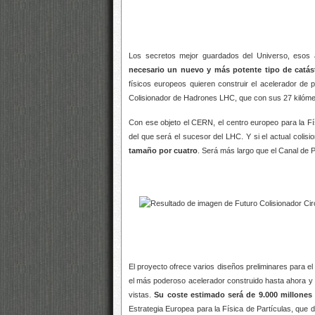
Los secretos mejor guardados del Universo, esos
necesario un nuevo y más potente tipo de catás
físicos europeos quieren construir el acelerador d
Colisionador de Hadrones LHC, que con sus 27 kilómet
Con ese objeto el CERN, el centro europeo para la Fí
del que será el sucesor del LHC. Y si el actual colis
tamaño por cuatro
. Será más largo que el Canal de
El proyecto ofrece varios diseños preliminares para e
el más poderoso acelerador construido hasta ahora y q
vistas.
Su coste estimado será de 9.000 millones
Estrategia Europea para la Física de Partículas, que d