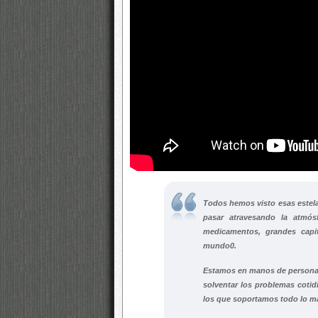
Todos hemos visto esas estela
pasar atravesando la atmós
medicamentos, grandes capi
mundo0.
Estamos en manos de personas i
solventar los problemas coti
los que soportamos todo lo ma