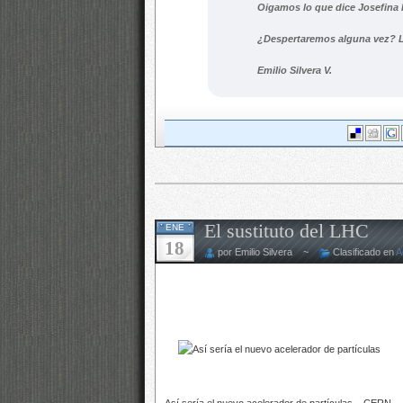
Oigamos lo que dice Josefina
¿Despertaremos alguna vez? L
Emilio Silvera V.
El sustituto del LHC
ENE
18
por Emilio Silvera ~
Clasificado en
A