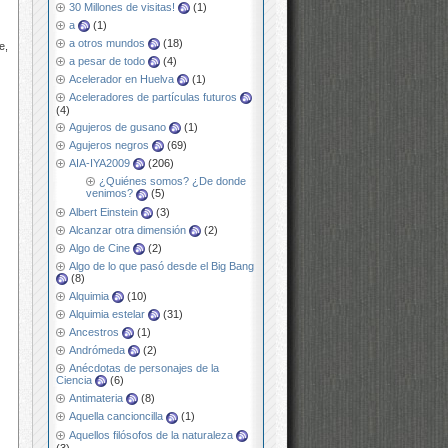
30 Millones de visitas!
(1)
a
(1)
a otros mundos
(18)
e,
a pesar de todo
(4)
Acelerador en Huelva
(1)
Aceleradores de partículas futuros
(4)
Agujeros de gusano
(1)
Agujeros negros
(69)
AIA-IYA2009
(206)
¿Quiénes somos? ¿De donde
venimos?
(5)
Albert Einstein
(3)
Alcanzar otra dimensión
(2)
Algo de Cine
(2)
Algo de lo que pasó desde el Big Bang
(8)
Alquimia
(10)
Alquimia estelar
(31)
Ancestros
(1)
Andrómeda
(2)
Anécdotas de personajes de la
Ciencia
(6)
Antimateria
(8)
Aquella cancioncilla
(1)
Aquellos filósofos de la naturaleza
(3)