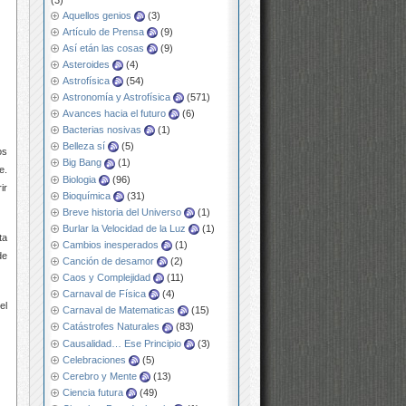
Aquellos genios
(3)
Artículo de Prensa
(9)
Así etán las cosas
(9)
Asteroides
(4)
Astrofísica
(54)
Astronomía y Astrofísica
(571)
Avances hacia el futuro
(6)
Bacterias nosivas
(1)
Belleza sí
(5)
os
Big Bang
(1)
e.
Biologia
(96)
ir
Bioquímica
(31)
Breve historia del Universo
(1)
Burlar la Velocidad de la Luz
(1)
ta
Cambios inesperados
(1)
de
Canción de desamor
(2)
Caos y Complejidad
(11)
Carnaval de Física
(4)
el
Carnaval de Matematicas
(15)
Catástrofes Naturales
(83)
Causalidad… Ese Principio
(3)
Celebraciones
(5)
Cerebro y Mente
(13)
Ciencia futura
(49)