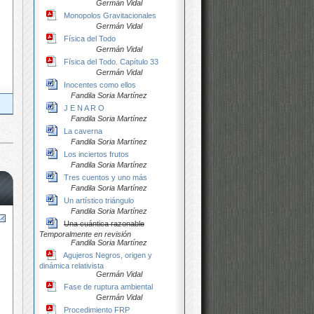
Germán Vidal
Monopolos Gravitacionales
Germán Vidal
Física del Todo
Germán Vidal
Física del Todo. Capítulo 33
Germán Vidal
Inocentes como ellos
Fandila Soria Martínez
J E N A R O
Fandila Soria Martínez
La caverna
Fandila Soria Martínez
Los inciertos frutos
Fandila Soria Martínez
Tres cuentos y uno más
Fandila Soria Martínez
Un artístico triángulo
Fandila Soria Martínez
Una cuántica razonable
Temporalmente en revisión
Fandila Soria Martínez
Agujeros Negros, origen y
dinámica relativista
Germán Vidal
Fase de ruptura ambiental
Germán Vidal
Procedimiento FRP