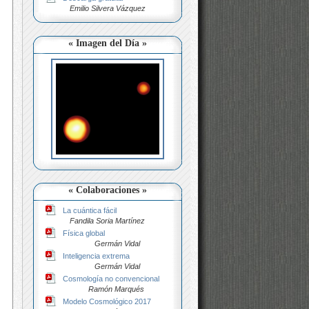
Emilio Silvera Vázquez
« Imagen del Día »
« Colaboraciones »
La cuántica fácil
Fandila Soria Martínez
Física global
Germán Vidal
Inteligencia extrema
Germán Vidal
Cosmología no convencional
Ramón Marqués
Modelo Cosmológico 2017