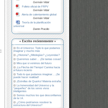
Germán Vidal
Folleto oficial de FRPV
Germán Vidal
Alerta de calentamiento global
Germán Vidal
Teoría de la planificación
universal
Dante Pracilio
« Escrito recientemente »
En el Universo: Todo lo que podamos
imaginar y mucho más
HC
¿Historia? ¿Mitologías? ¿Leyendas?
Queremos saber… ¡De tantas cosas!
Mira que si venimos del futuro
¡La Flecha del Tiempo! Camina hacia
el futuro incierto
Todo lo que podamos imaginar… ¡Se
puede hacer realidad!
¡Estrellas de Quarks! Materia extraña
La Inmensidad del Universo y la
“pequeñez” de los seres vivos
inteligentes
Somos muchos los que desconfiamos
de la I.A.
¿Cómo podríamos resolver la
estructura del Universo?