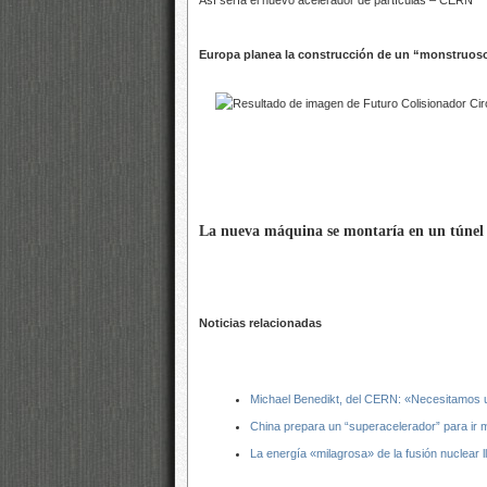
Así sería el nuevo acelerador de partículas – CERN
Europa planea la construcción de un “monstruoso
La nueva máquina se montaría en un túnel 
Noticias relacionadas
Michael Benedikt, del CERN: «Necesitamos u
China prepara un “superacelerador” para ir m
La energía «milagrosa» de la fusión nuclear 