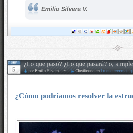
Emilio Silvera V.
¿Lo que pasó? ¿Lo que pasará? o, simpl
SEP
5
por Emilio Silvera ~
Clasificado en
Lo que creemos q
¿Cómo podríamos resolver la estru