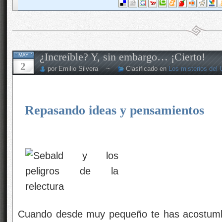
¿Increíble? Y, sin embargo… ¡Cierto!
MAY
2
por Emilio Silvera ~
Clasificado en
Los misterios del 
Repasando ideas y pensamientos
Cuando desde muy pequeño te has acostumb