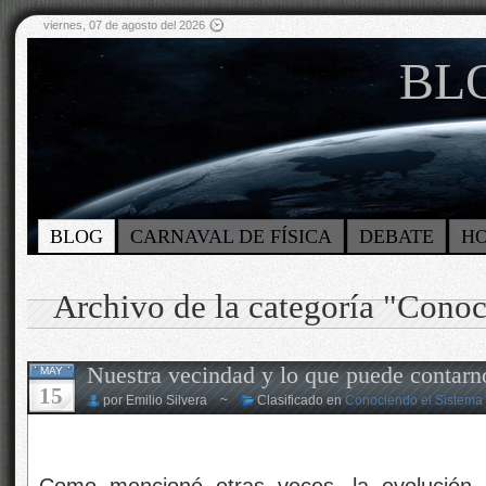
viernes, 07 de agosto del 2026
BLO
BLOG
CARNAVAL DE FÍSICA
DEBATE
H
Archivo de la categoría "Conoc
Nuestra vecindad y lo que puede contarn
MAY
15
por Emilio Silvera ~
Clasificado en
Conociendo el Sistema 