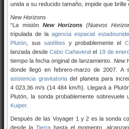
unida a su reducido tamaño, impide que brill
Imagen artística
New Horizons
“La misión
New Horizons
(Nuevos Horizo
tripulada de la
agencia espacial estadounid
Plutón
, sus
satélites
y probablemente el
C
lanzada desde
Cabo Cañaveral
el
19 de ener
tiempo la fecha original de lanzamiento.
New H
donde llegó en febrero-marzo de 2007. A s
asistencia gravitatoria
del planeta para incre
4 023,36 m/s (14 484 km/h). Llegará a Plutón 
Plutón, la sonda probablemente sobrevuele 
Kuiper
.
Después de las Voyager 1 y 2 es la sonda c
desde la
Tierra
hasta el momento, alcanzan