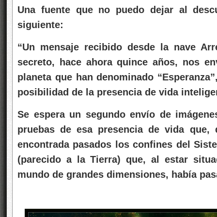
Solos!!
Una fuente que no puedo dejar al descu
Esta
noticia
siguiente:
podría
ser
“Un mensaje recibido desde la nave Arr
cierta
secreto, hace ahora quince años, nos env
planeta que han denominado “Esperanza”, 
posibilidad de la presencia de vida intelig
Se espera un segundo envío de imágenes 
pruebas de esa presencia de vida que, 
encontrada pasados los confines del Sis
(parecido a la Tierra) que, al estar situ
mundo de grandes dimensiones, había pas