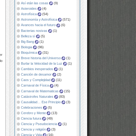
Así etán las cosas
(9)
Asteroides
(4)
Astrofísica
(54)
Astronomía y Astrofísica
(571)
Avances hacia el futuro
(6)
Bacterias nosivas
(1)
Belleza sí
(5)
Big Bang
(1)
Biologia
(96)
Bioquímica
(31)
er
Breve historia del Universo
(1)
do
Burlar la Velocidad de la Luz
(1)
Cambios inesperados
(1)
Canción de desamor
(2)
Caos y Complejidad
(11)
Carnaval de Física
(4)
Carnaval de Matematicas
(15)
Catástrofes Naturales
(83)
Causalidad… Ese Principio
(3)
Celebraciones
(5)
Cerebro y Mente
(13)
Ciencia futura
(49)
Ciencia y Pseudociencia
(1)
Ciencia y religión
(3)
Ciencia y Vida
(16)