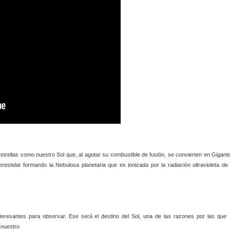
strellas como nuestro Sol que, al agotar su combustible de fusión, se convierten en Gigant
restelar formando la Nebulosa planetaria que es ionizada por la radiación ultravioleta de 