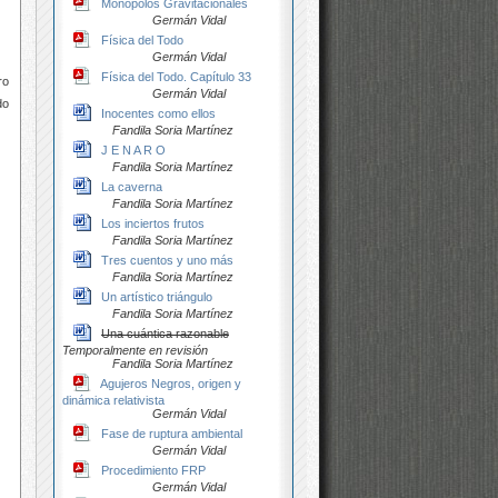
Monopolos Gravitacionales
Germán Vidal
Física del Todo
Germán Vidal
Física del Todo. Capítulo 33
ro
Germán Vidal
do
Inocentes como ellos
Fandila Soria Martínez
J E N A R O
Fandila Soria Martínez
La caverna
Fandila Soria Martínez
Los inciertos frutos
Fandila Soria Martínez
Tres cuentos y uno más
Fandila Soria Martínez
Un artístico triángulo
Fandila Soria Martínez
Una cuántica razonable
Temporalmente en revisión
Fandila Soria Martínez
Agujeros Negros, origen y
dinámica relativista
Germán Vidal
Fase de ruptura ambiental
Germán Vidal
Procedimiento FRP
Germán Vidal