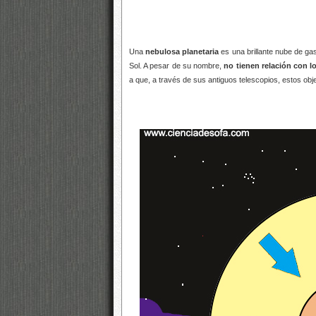
Una
nebulosa planetaria
es una brillante nube de ga
Sol.
A pesar de su nombre,
no tienen relación con l
a que, a través de sus antiguos telescopios, estos ob