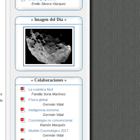
Emilio Silvera Vázquez
« Imagen del Día »
« Colaboraciones »
La cuántica fácil
Fandila Soria Martínez
es
Física global
la
Germán Vidal
Inteligencia extrema
Germán Vidal
Cosmología no convencional
Ramón Marqués
Modelo Cosmológico 2017
Germán Vidal