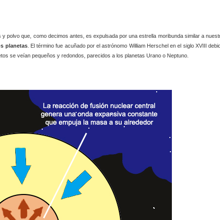
s y polvo que, como decimos antes, es expulsada por una estrella moribunda similar a nuest
os planetas
. El término fue acuñado por el astrónomo William Herschel en el siglo XVIII debi
jetos se veían pequeños y redondos, parecidos a los planetas Urano o Neptuno.