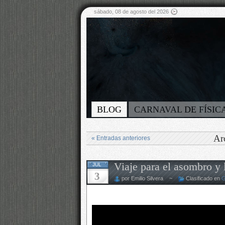
sábado, 08 de agosto del 2026
BLOG
CARNAVAL DE FÍSIC
Ar
« Entradas anteriores
Viaje para el asombro y 
JUL
3
por Emilio Silvera ~
Clasificado en
G