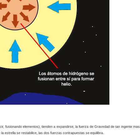
ecir, fusionando elementos), tienden a expandirse, la fuerza de Gravedad de tan ingente mas
 estrella se restabilice, las dos fuerzas contrapuestas se equilibra.