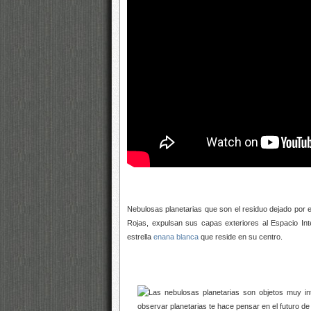
Nebulosas planetarias que son el residuo dejado por e
Rojas, expulsan sus capas exteriores al Espacio Inte
estrella
enana blanca
que reside en su centro.