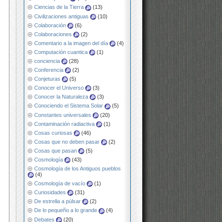
Ciencias de la Tierra
(13)
Civilizaciones antiguas
(10)
Colaboración
(6)
Colaboraciones
(2)
Comentario a la imagen del día
(4)
Computación cuantica
(1)
conciencia
(28)
Conferencia
(2)
Conjeturas
(5)
Conocer el Universo
(3)
Conocer la Naturaleza
(3)
Conociendo el Sistema Solar
(5)
Constantes universales
(20)
Contaminación radiactiva
(1)
Cosas curiosas
(46)
Cosas que no deben pasar
(2)
Cosas que pasan
(5)
Cosmología
(43)
Cosmología de los Antiguos pueblos
(4)
Cosmología de vacío
(1)
Curiosidades
(31)
De estrella a púlsar
(2)
De lo pequeño a lo grande
(4)
Debates
(20)