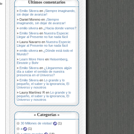
Últimos comentarios
de
Emilio Silvera
en
¡Siempre imaginando,
sin dejar de avanzar!
Daniel Moreno
en
¡Siempre
imaginando, sin dejar de avanzar!
emilio silvera
en
¿Hacia donde vamos?
Emilio Silvera
en
Nuestra Especie:
Llegar al Presente no fue nada fácil
Laura Navarro
en
Nuestra Especie:
Llegar al Presente no fue nada fácil
emilio silvera
en
¿Dónde está todo el
Mundo?
Learn More Here
en
Heisemberg,
Einstein y Bohr
Emilio Silvera
en
¿Llegaremos algún
día a saber el sentido de nuestra
presencia en el Universo?
Emilio Silvera
en
Lo grande y lo
pequeño, el saber y la ignorancia, El
Universo y nosotros
Laura Martínez R
en
Lo grande y lo
pequeño, el saber y la ignorancia, El
Universo y nosotros
« Categorías »
30 Millones de visitas!
(1)
a
(1)