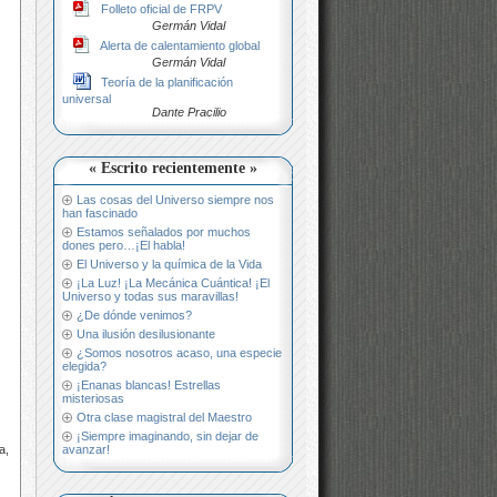
Folleto oficial de FRPV
Germán Vidal
Alerta de calentamiento global
Germán Vidal
Teoría de la planificación
universal
Dante Pracilio
« Escrito recientemente »
Las cosas del Universo siempre nos
han fascinado
Estamos señalados por muchos
dones pero…¡El habla!
El Universo y la química de la Vida
¡La Luz! ¡La Mecánica Cuántica! ¡El
Universo y todas sus maravillas!
¿De dónde venimos?
Una ilusión desilusionante
¿Somos nosotros acaso, una especie
elegida?
¡Enanas blancas! Estrellas
misteriosas
Otra clase magistral del Maestro
¡Siempre imaginando, sin dejar de
avanzar!
a,