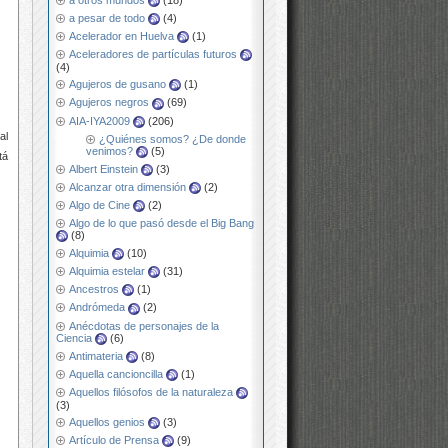
a otros mundos
(18)
a pesar de todo
(4)
Acelerador en Huelva
(1)
Aceleradores de partículas futuros
(4)
Agujeros de gusano
(1)
Agujeros negros
(69)
AIA-IYA2009
(206)
al
¿Quiénes somos? ¿De donde
venimos?
(5)
tá
Albert Einstein
(3)
Alcanzar otra dimensión
(2)
Algo de Cine
(2)
Algo de lo que pasó desde el Big Bang
(8)
Alquimia
(10)
Alquimia estelar
(31)
Ancestros
(1)
Andrómeda
(2)
Anécdotas de personajes de la
Ciencia
(6)
Antimateria
(8)
Aquella cancioncilla
(1)
Aquellos filósofos de la naturaleza
(3)
Aquellos genios
(3)
Artículo de Prensa
(9)