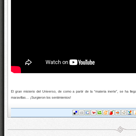
El gran misterio del Universo, de como a partir de la “materia inerte”, se ha 
maravillas… ¡Surgieron los sentimientos!