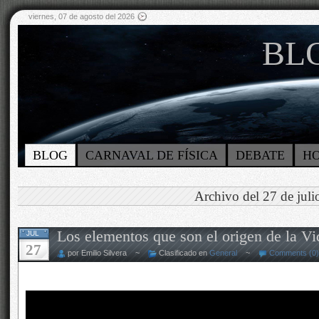
viernes, 07 de agosto del 2026
BLO
BLOG
CARNAVAL DE FÍSICA
DEBATE
H
Archivo del 27 de jul
Los elementos que son el origen de la Vi
JUL
27
por Emilio Silvera ~
Clasificado en
General
~
Comments (0)