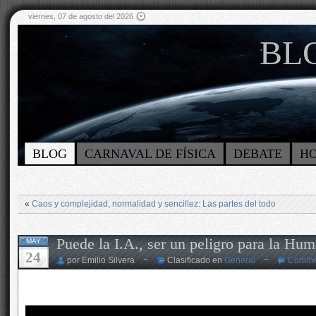
viernes, 07 de agosto del 2026
BLO
BLOG
CARNAVAL DE FÍSICA
DEBATE
H
«
Caos y complejidad, normalidad y sencillez: Las partes del todo
Puede la I.A., ser un peligro para la Hu
MAY
24
por Emilio Silvera ~
Clasificado en
General
~
Commen