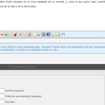
llos estén situados en la zona habitable de su estrella, y, como lo que pasa “aquí, tambi
 de la vida y de la diversidad.
[?]
4 a las 10:00 y está clasificada bajo:
General
. Puede hacer un seguimiento de los comentari
un comentario
, o enviar un
trackback
desde su sitio.
Nombre (requerido)
E-Mail (no será publicado) (requerido)
Sitio Web