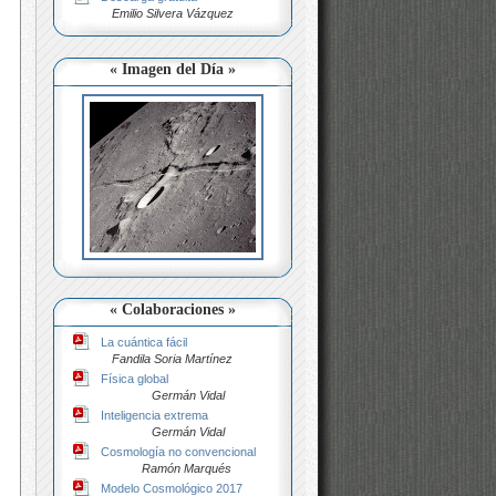
Emilio Silvera Vázquez
« Imagen del Día »
« Colaboraciones »
La cuántica fácil
Fandila Soria Martínez
Física global
Germán Vidal
Inteligencia extrema
Germán Vidal
Cosmología no convencional
Ramón Marqués
Modelo Cosmológico 2017