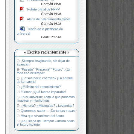
Germán Vidal
Folleto oficial de FRPV
Germán Vidal
Alerta de calentamiento global
Germán Vidal
Teoría de la planificación
universal
Dante Pracilio
« Escrito recientemente »
¡Siempre imaginando, sin dejar de
avanzar!
“Pasado” “Presente” “Futuro” ¿Es
todo eso el tiempo?
¿La sustancia cósmica? ¡La semilla
de la materia!
¿El límite del conocimiento?
El Amor ¡Qué fuerza imparable!
En el Universo: Todo lo que podamos
imaginar y mucho más
¿Historia? ¿Mitologías? ¿Leyendas?
Queremos saber… ¡De tantas cosas!
Mira que si venimos del futuro
¡La Flecha del Tiempo! Camina hacia
el futuro incierto