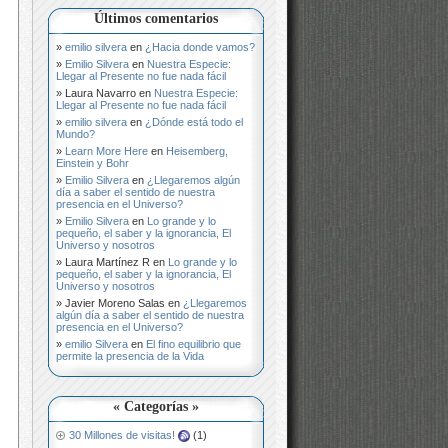
Últimos comentarios
emilio silvera
en
¿Hacia donde vamos?
Emilio Silvera
en
Nuestra Especie:
Llegar al Presente no fue nada fácil
Laura Navarro
en
Nuestra Especie:
Llegar al Presente no fue nada fácil
emilio silvera
en
¿Dónde está todo el
Mundo?
Learn More Here
en
Heisemberg,
Einstein y Bohr
Emilio Silvera
en
¿Llegaremos algún
día a saber el sentido de nuestra
presencia en el Universo?
Emilio Silvera
en
Lo grande y lo
pequeño, el saber y la ignorancia, El
Universo y nosotros
Laura Martínez R
en
Lo grande y lo
pequeño, el saber y la ignorancia, El
Universo y nosotros
Javier Moreno Salas
en
¿Llegaremos
algún día a saber el sentido de nuestra
presencia en el Universo?
emilio Silvera
en
El fino equilibrio que
permite la presencia de la Vida
« Categorías »
30 Millones de visitas!
(1)