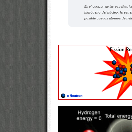
En el corazón de las estrellas, 
hidrógeno del núcleo, la estre
posible que los átomos de heli