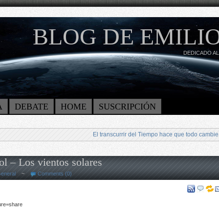
BLOG DE EMILIO
DEDICADO AL
A
DEBATE
HOME
SUSCRIPCIÓN
El transcurrir del Tiempo hace que todo cambie
ol – Los vientos solares
eneral
~
Comments (0)
ure=share