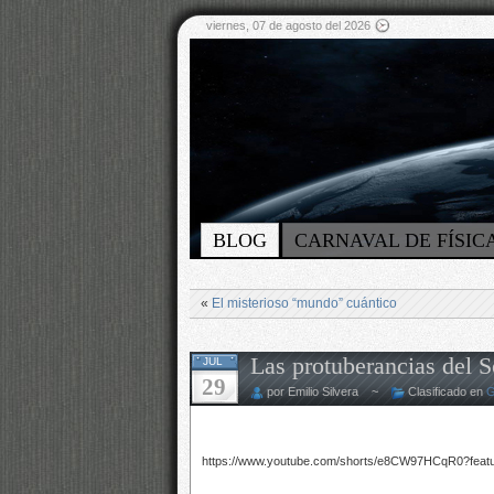
viernes, 07 de agosto del 2026
BLOG
CARNAVAL DE FÍSIC
«
El misterioso “mundo” cuántico
Las protuberancias del S
JUL
29
por Emilio Silvera ~
Clasificado en
G
https://www.youtube.com/shorts/e8CW97HCqR0?feat