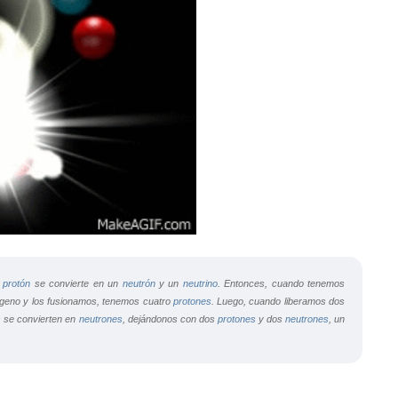
n
protón
se convierte en un
neutrón
y un
neutrino
. Entonces, cuando tenemos
ógeno y los fusionamos, tenemos cuatro
protones
. Luego, cuando liberamos dos
s
se convierten en
neutrones
, dejándonos con dos
protones
y dos
neutrones
, un