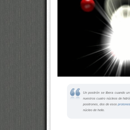
Un positrón se libera cuando u
nuestros cuatro núcleos de hidr
positrones, dos de esos
protone
núcleo de helio.