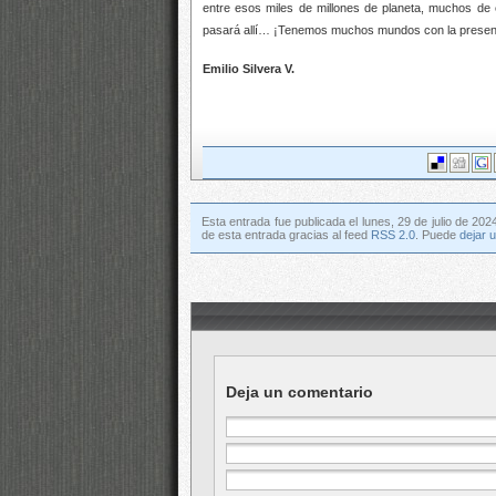
entre esos miles de millones de planeta, muchos de e
pasará allí… ¡Tenemos muchos mundos con la presencia
Emilio Silvera V.
Esta entrada fue publicada el lunes, 29 de julio de 202
de esta entrada gracias al feed
RSS 2.0
. Puede
dejar 
Deja un comentario