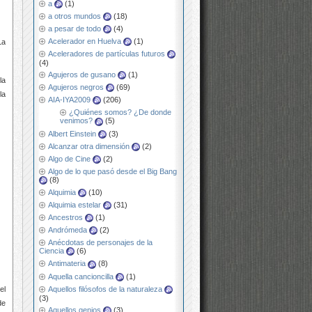
a
(1)
a otros mundos
(18)
a pesar de todo
(4)
Acelerador en Huelva
(1)
La
Aceleradores de partículas futuros
(4)
Agujeros de gusano
(1)
la
Agujeros negros
(69)
la
AIA-IYA2009
(206)
¿Quiénes somos? ¿De donde
venimos?
(5)
Albert Einstein
(3)
Alcanzar otra dimensión
(2)
Algo de Cine
(2)
Algo de lo que pasó desde el Big Bang
(8)
Alquimia
(10)
Alquimia estelar
(31)
Ancestros
(1)
Andrómeda
(2)
Anécdotas de personajes de la
Ciencia
(6)
Antimateria
(8)
Aquella cancioncilla
(1)
Aquellos filósofos de la naturaleza
el
(3)
de
Aquellos genios
(3)