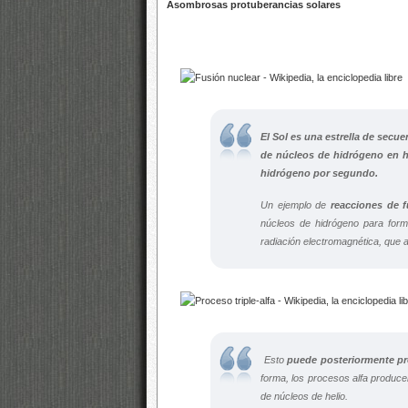
Asombrosas protuberancias solares
El Sol es una estrella de secue
de núcleos de hidrógeno en he
hidrógeno por segundo.
Un ejemplo de
reacciones de 
núcleos de hidrógeno para form
radiación electromagnética, que a
​ Esto
puede posteriormente pr
forma, los procesos alfa produc
de núcleos de helio.