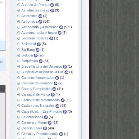
én
Artículo de Prensa
(9)
Así etán las cosas
(9)
Asteroides
(4)
Astrofísica
(54)
Astronomía y Astrofísica
(571)
Avances hacia el futuro
(6)
Bacterias nosivas
(1)
Belleza sí
(5)
Big Bang
(1)
Biologia
(96)
Bioquímica
(31)
os
Breve historia del Universo
(1)
Burlar la Velocidad de la Luz
(1)
Cambios inesperados
(1)
Canción de desamor
(2)
Caos y Complejidad
(11)
Carnaval de Física
(4)
Carnaval de Matematicas
(15)
Catástrofes Naturales
(83)
Causalidad… Ese Principio
(3)
Celebraciones
(5)
Cerebro y Mente
(13)
Ciencia futura
(49)
Ciencia y Pseudociencia
(1)