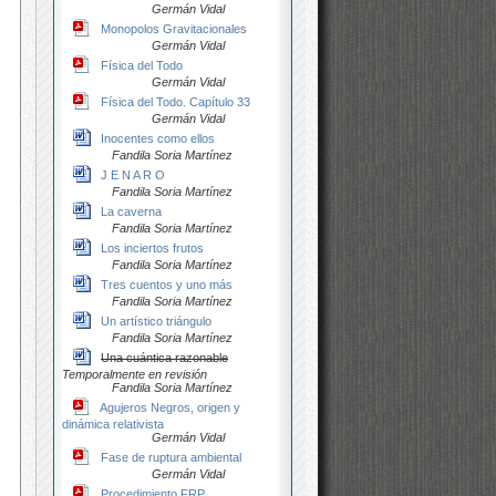
Germán Vidal
Monopolos Gravitacionales
Germán Vidal
Física del Todo
Germán Vidal
Física del Todo. Capítulo 33
Germán Vidal
Inocentes como ellos
Fandila Soria Martínez
J E N A R O
Fandila Soria Martínez
La caverna
Fandila Soria Martínez
Los inciertos frutos
Fandila Soria Martínez
Tres cuentos y uno más
Fandila Soria Martínez
Un artístico triángulo
Fandila Soria Martínez
Una cuántica razonable
Temporalmente en revisión
Fandila Soria Martínez
Agujeros Negros, origen y
dinámica relativista
Germán Vidal
Fase de ruptura ambiental
Germán Vidal
Procedimiento FRP