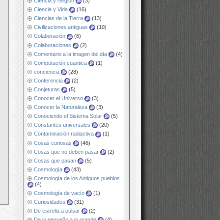
Ciencia y religión
(3)
Ciencia y Vida
(16)
Ciencias de la Tierra
(13)
Civilizaciones antiguas
(10)
Colaboración
(6)
Colaboraciones
(2)
Comentario a la imagen del día
(4)
Computación cuantica
(1)
conciencia
(28)
Conferencia
(2)
Conjeturas
(5)
Conocer el Universo
(3)
Conocer la Naturaleza
(3)
Conociendo el Sistema Solar
(5)
Constantes universales
(20)
Contaminación radiactiva
(1)
Cosas curiosas
(46)
Cosas que no deben pasar
(2)
Cosas que pasan
(5)
Cosmología
(43)
Cosmología de los Antiguos pueblos
(4)
Cosmología de vacío
(1)
Curiosidades
(31)
De estrella a púlsar
(2)
De lo pequeño a lo grande
(4)