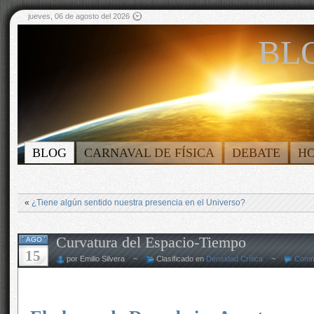
jueves, 06 de agosto del 2026
BLO
BLOG
CARNAVAL DE FÍSICA
DEBATE
H
«
¿Tiene algún sentido nuestra presencia en el Universo?
Curvatura del Espacio-Tiempo
AGO
15
por Emilio Silvera ~
Clasificado en
Densidad Crítica
~
Comm