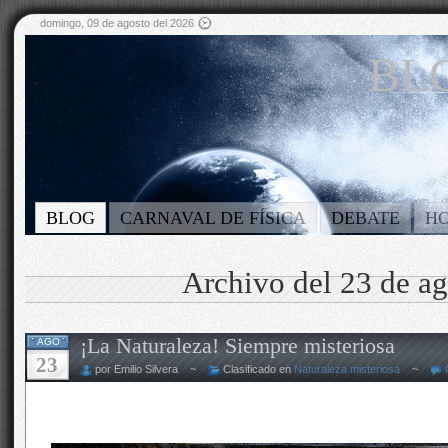
domingo, 09 de agosto del 2026
BLO
BLOG
CARNAVAL DE FÍSICA
DEBATE
H
Archivo del 23 de a
¡La Naturaleza! Siempre misteriosa
AGO
23
por Emilio Silvera ~
Clasificado en
Naturaleza misteriosa
~