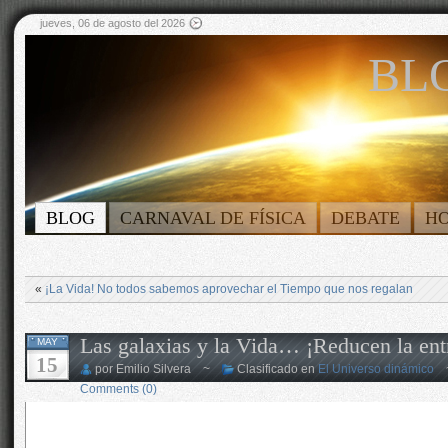
jueves, 06 de agosto del 2026
BLO
BLOG
CARNAVAL DE FÍSICA
DEBATE
H
«
¡La Vida! No todos sabemos aprovechar el Tiempo que nos regalan
Las galaxias y la Vida… ¡Reducen la ent
MAY
15
por Emilio Silvera ~
Clasificado en
El Universo dinámico
Comments (0)