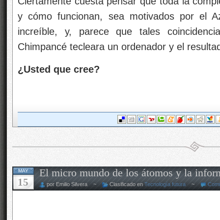
Ciertamente cuesta pensar que toda la comple
y cómo funcionan, sea motivados por el Az
increíble, y, parece que tales coinciden
Chimpancé tecleara un ordenador y el resulta
¿Usted que cree?
El micro mundo de los átomos y la infor
MAY
15
por Emilio Silvera ~
Clasificado en
Tecnología futura
~
Comm