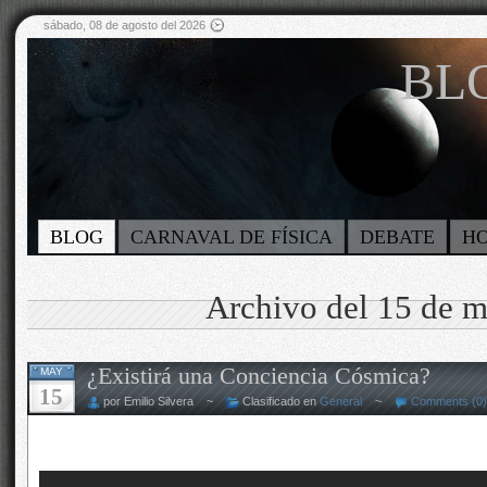
sábado, 08 de agosto del 2026
BLO
BLOG
CARNAVAL DE FÍSICA
DEBATE
H
Archivo del 15 de 
¿Existirá una Conciencia Cósmica?
MAY
15
por Emilio Silvera ~
Clasificado en
General
~
Comments (0)