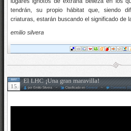
lugares ignotos de extraña belleza en los q
tendrán, su propio hábitat que, siendo di
criaturas, estarán buscando el significado de l
emilio silvera
El LHC ¡Una gran maravilla!
MAY
15
por Emilio Silvera ~
Clasificado en
General
~
Comments (0)