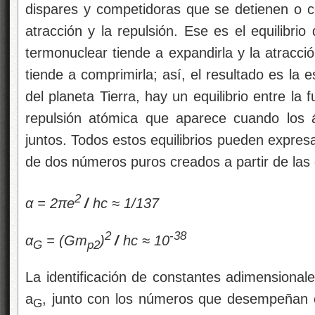
dispares y competidoras que se detienen o c
atracción y la repulsión. Ese es el equilibrio
termonuclear tiende a expandirla y la atracci
tiende a comprimirla; así, el resultado es la es
del planeta Tierra, hay un equilibrio entre la 
repulsión atómica que aparece cuando los
juntos. Todos estos equilibrios pueden expre
de dos números puros creados a partir de las 
2
α = 2πe
/
hc ≈ 1/137
2
-38
α
= (Gm
)
/
hc ≈ 10
G
p2
La identificación de constantes adimensionale
a
, junto con los números que desempeñan el
G