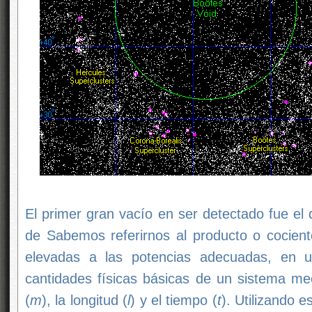
El primer gran vacío en ser detectado fue el 
de
Sabemos referirnos al producto o cocient
elevadas a las potencias adecuadas, en un
cantidades físicas básicas de un sistema m
(
m
), la longitud (
l
) y el tiempo (
t
). Utilizando 