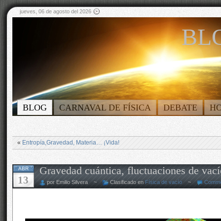
jueves, 06 de agosto del 2026
BLO
BLOG
CARNAVAL DE FÍSICA
DEBATE
H
«
Entropía,Gravedad, Materia… ¡Vida!
Gravedad cuántica, fluctuaciones de va
ABR
13
por Emilio Silvera ~
Clasificado en
Física de vacío
~
Comme