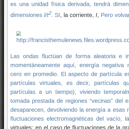
es una unidad física derivada, tendrá dime
2
dimensiones
l/t
.
SI
, la corriente,
I
,
Pero volv
Las ondas fluctúan de forma aleatoria e im
momentáneamente aquí, energía negativa m
cero en promedio. El aspecto de partícula e
partículas virtuales, es decir, partícula
partículas a un tiempo), viviendo temporal
tomada prestada de regiones “vecinas” del es
desaparecen, devolviendo la energía a esas r
fluctuaciones electromagnéticas del vacío, l
virtuales; en el caso de fluctuaciones de la 