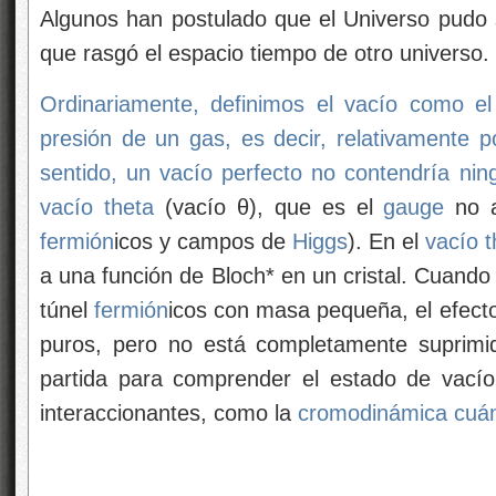
Algunos han postulado que el Universo pudo s
que rasgó el espacio tiempo de otro universo.
Ordinariamente, definimos el vacío como e
presión de un gas, es decir, relativamente
sentido, un vacío perfecto no contendría ni
vacío theta
(vacío θ), que es el
gauge
no a
fermión
icos y campos de
Higgs
). En el
vacío t
a una función de Bloch* en un cristal. Cuand
túnel
fermión
icos con masa pequeña, el efec
puros, pero no está completamente suprimi
partida para comprender el estado de vacío
interaccionantes, como la
cromodinámica cuán