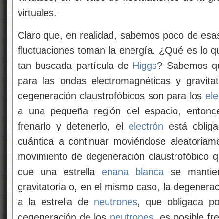
virtuales.
Claro que, en realidad, sabemos poco de esas
fluctuaciones toman la energía. ¿Qué es lo qu
tan buscada partícula de
Higgs
? Sabemos que
para las ondas electromagnéticas y gravita
degeneración claustrofóbicos son para los
ele
a una pequeña región del espacio, entonc
frenarlo y detenerlo, el
electrón
está obliga
cuántica a continuar moviéndose aleatoriam
movimiento de degeneración claustrofóbico q
que una estrella
enana blanca
se mantien
gravitatoria o, en el mismo caso, la degenera
a la estrella de
neutrones
, que obligada p
degeneración de los
neutrones
, es posible f