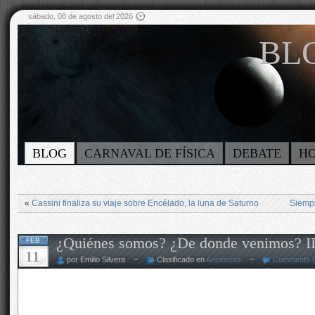
sábado, 08 de agosto del 2026
BLO
BLOG
CARNAVAL DE FÍSICA
DEBATE
H
«
Cassini finaliza su viaje sobre Encélado, la luna de Saturno
Siempr
¿Quiénes somos? ¿De donde venimos? I
FEB
11
por Emilio Silvera ~
Clasificado en
Ancestros
~
Comments (