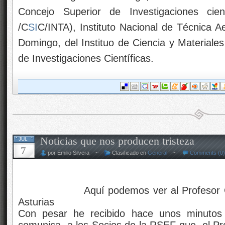
Aquí podemos ver al Profesor Cardon
Asturias
Con pesar he recibido hace unos minutos 
comunica, a los Socios de la RSEF que, el Pr
Hemos perdido una gran Mente de cuya cur
impagables progresos.
El Comunicado:
“Estimados socios:
Aunque la semana pasada la RSEF ya dio c
queremos comunicar a todos los socios de la 
falleció el Prof. Manuel Cardona en el Institu
Cardona ha sido uno de los científicos más c
directores/fundadores del Max-Planck-Institut
del estado sólido y, en particular, la física
de sus figuras claves. Descanse en paz.
http://www.fkf.mpg.de/5097165/
17_Cardona_Tr