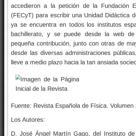
Los Autores:
D. José Ángel Martín Gago, del Instituto de
Concejo Superior de Investigaciones cient
/C
SI
C/INTA), Instituto Nacional de Técnica A
Domingo, del Instituo de Ciencia y Materiale
de Investigaciones Científicas.
Noticias que nos producen tristeza
JUL
7
por Emilio Silvera ~
Clasificado en
General
~
Comments (0)