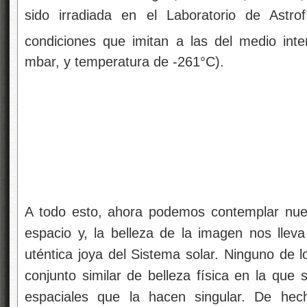
uténtica joya del Sistema solar. Ninguno de 
conjunto similar de belleza física en la que
espaciales que la hacen singular. De hech
consciente está ahí presente. A veces,
nu
pensamos -es inevitable- en la existencia
podemos preguntar:
, ¿es fácil localizar planetas como la Tierra?
Por sorprendente que pueda parecer, es
imágenes de la Tierra tomadas
el espacio, e
brillante bola azul y blanca sobre un fondo o
mejores perspectivas para detectar directame
Tierra. Esto es así por dos razones:
En primer lugar, la luz visible que se recibe