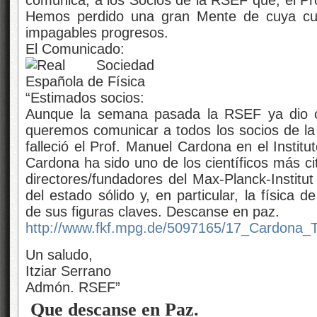
Un saludo,
Itziar Serrano
Admón. RSEF”
Que descanse en Paz.
¿Seguir soñando? Sí, pero, sin dejar de 
JUL
7
por Emilio Silvera ~
Clasificado en
El Universo asombroso
~
Consecuencias Biológicas si las cons