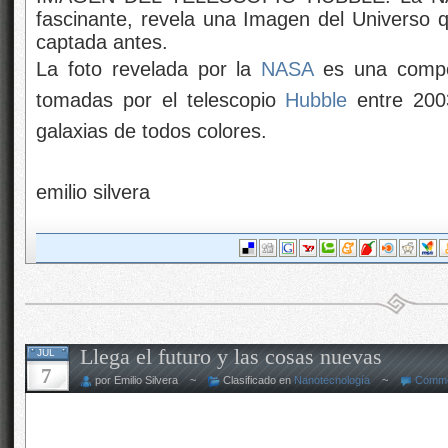
fascinante, revela una Imagen del Universo 
captada antes.
La foto revelada por la
NASA
es una compo
tomadas por el telescopio
Hubble
entre 200
galaxias de todos colores.
emilio silvera
Llega el futuro y las cosas nuevas
JUL
7
por Emilio Silvera ~
Clasificado en
Nanotecnología
~
Comme