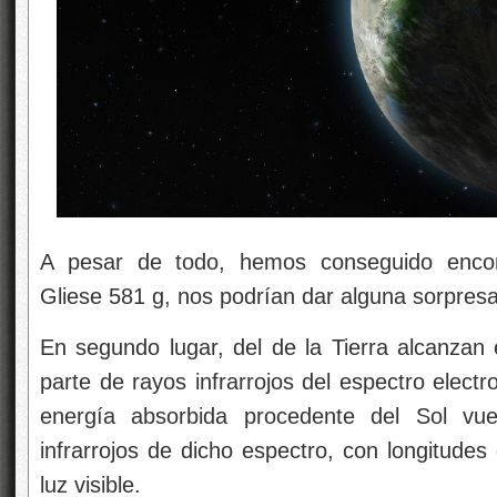
energía absorbida procedente del Sol vue
infrarrojos de dicho espectro, con longitude
luz visible.
En una longitud de onda de unas pocas mic
brillante del Sistema solar y destacaría como
cualquier telescopio de infrarrojos suficient
proximidad estelar. El problema es que, dado 
absorbida por los propios gases de la atmósf
carbono y el vapor de agua, que son lo que no
que se utilice
buscar otros planetas como la 
las profundidades del espacio, lejos de
contaminación. También tendrá que ser muy
grande. De ahí que estemos hablando de un
que tardará décadas en llevarse a buen pu