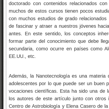
vocaciones científicas. Esta ha sido una de l
los autores de este artículo junto con otros 
Centro de Astrobiología y Elena Casero de l
accedieron a la petición de la Fundación 
(FECyT) para escribir una Unidad Didáctica de
ya se encuentra en todos los institutos es
bachillerato, y se puede desde la web d
pequeña contribución, junto con otras de m
desde las diversas administraciones pública
lleve a medio plazo hacia la tan ansiada soci
Fuente: Revista Española de Física. Volumen