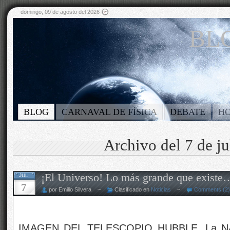
domingo, 09 de agosto del 2026
BLO
BLOG
CARNAVAL DE FÍSICA
DEBATE
H
Archivo del 7 de j
¡El Universo! Lo más grande que exist
JUL
7
por Emilio Silvera ~
Clasificado en
Noticias
~
Comments (2)
IMAGEN DEL TELESCOPIO HUBBLE. La NASA