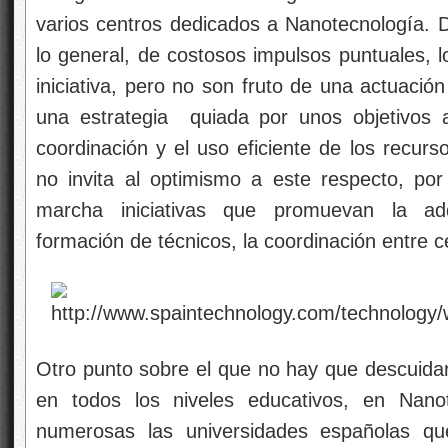
Otro punto sobre el que no hay que descuidar
en todos los niveles educativos, en Nano
numerosas las universidades españolas qu
doctorado con contenidos relacionados con
muchos de estos cursos tienen pocos estudian
con muchos estudios de grado relacionados c
de fascinar y atraer a nuestros jóvenes hac
antes. En este sentido, los conceptos inhe
formar parte del conocimiento que debe lleg
secundaria, como ocurre en países como Ale
EE.UU., etc.
Además, la Nanotecnología es una materia q
adolescentes por lo que puede ser un buen pu