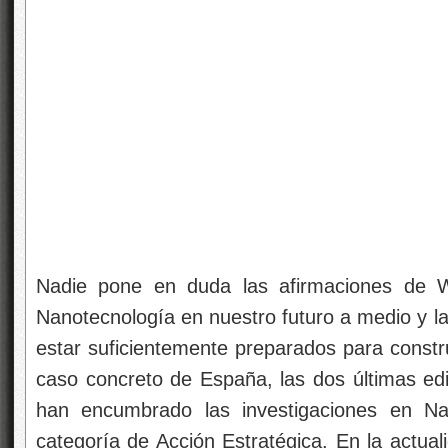
caso concreto de España, las dos últimas edi
han encumbrado las investigaciones en Na
categoría de Acción Estratégica. En la actua
varios centros dedicados a Nanotecnología. Di
lo general, de costosos impulsos puntuales, lo
iniciativa, pero no son fruto de una actuación
una estrategia quiada por unos objetivos 
coordinación y el uso eficiente de los recur
no invita al optimismo a este respecto, po
marcha iniciativas que promuevan la adqu
formación de técnicos, la coordinación entre 