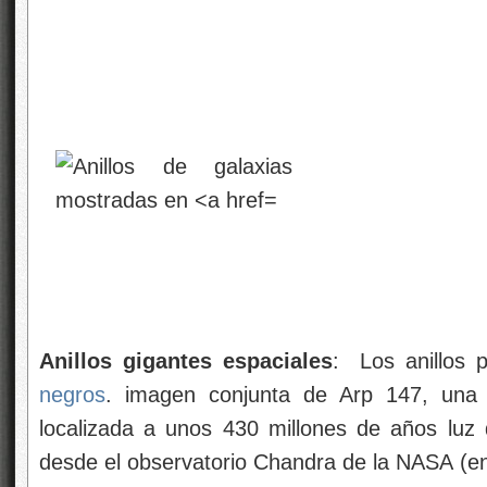
negros
.
imagen conjunta de Arp 147, una p
localizada a unos 430 millones de años luz
desde el observatorio Chandra de la NASA (en
Espacial
Hubble
(rojo, verde, azul). Lo ha pro
Telescopio Espacial en Baltimore. Arp 147 
espiral (derecha) que chocó con la galaxia elíp
La explosión produjo una enorme onda expan
muestra
un gran anillo azul que contiene
jóvenes que, en pocos millones de años, e
atrás estrellas de
neutrones
y
agujeros neg
tirarán del material de las estrellas compañer
La sola presencia de gases como el dióxido d
suficiente como un signo de vida, pero sí de l
la Tierra en el sentido de que tendrían u