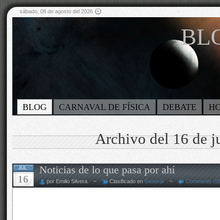
sábado, 08 de agosto del 2026
BLO
BLOG
CARNAVAL DE FÍSICA
DEBATE
H
Archivo del 16 de j
Noticias de lo que pasa por ahí
JUL
16
por Emilio Silvera ~
Clasificado en
General
~
Comments (0)