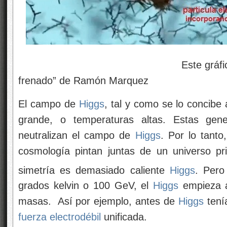
Este gráfico de arriba me
frenado” de Ramón Marquez
El campo de
Higgs
, tal y como se lo concibe
grande, o temperaturas altas. Estas gene
neutralizan el campo de
Higgs
. Por lo tanto
cosmología pintan juntas de un universo pr
simetría es demasiado caliente
Higgs
. Per
grados kelvin o 100 GeV, el
Higgs
empieza a
masas. Así por ejemplo, antes de
Higgs
ten
fuerza electrodébil
unificada.