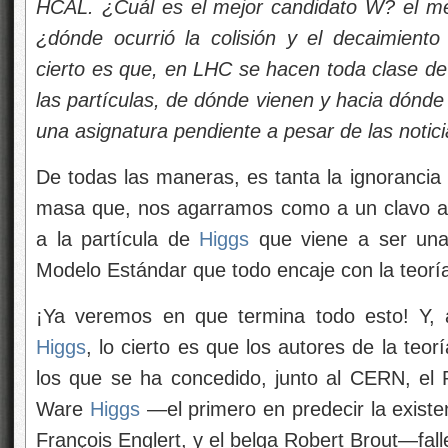
HCAL. ¿Cuál es el mejor candidato W? el me
¿dónde ocurrió la colisión y el decaimiento
cierto es que, en LHC se hacen toda clase d
las partículas, de dónde vienen y hacia dónde
una asignatura pendiente a pesar de las notici
De todas las maneras, es tanta la ignorancia
masa que, nos agarramos como a un clavo a
a la partícula de
Higgs
que viene a ser una 
Modelo Estándar
que todo encaje con la teorí
¡Ya veremos en que termina todo esto! Y,
Higgs
, lo cierto es que los autores de la teo
los que se ha concedido, junto al CERN, el P
Ware
Higgs
—el primero en predecir la existe
François Englert, y el belga Robert Brout—fal