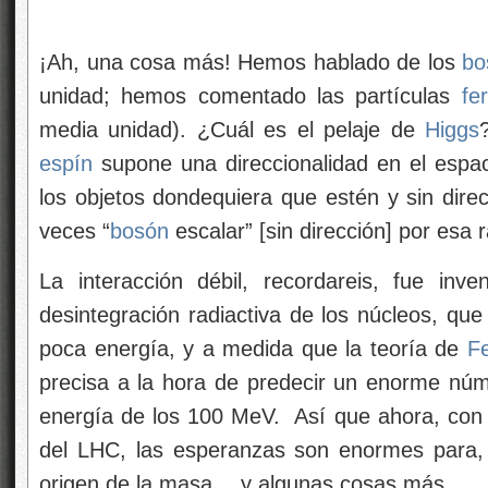
¡Ah, una cosa más! Hemos hablado de los
bo
unidad; hemos comentado
las partículas
fe
media unidad). ¿Cuál es el pelaje de
Higgs
espín
supone una direccionalidad en el espa
los objetos dondequiera que estén y sin dire
veces “
bosón
escalar” [sin dirección] por esa 
La interacción débil, recordareis, fue in
desintegración radiactiva de los núcleos, q
poca energía, y a medida que la teoría de
F
precisa a la hora de predecir un enorme nú
energía de los 100 MeV. Así que ahora, con 
del LHC, las esperanzas son enormes para, 
origen de la masa… y algunas cosas más.