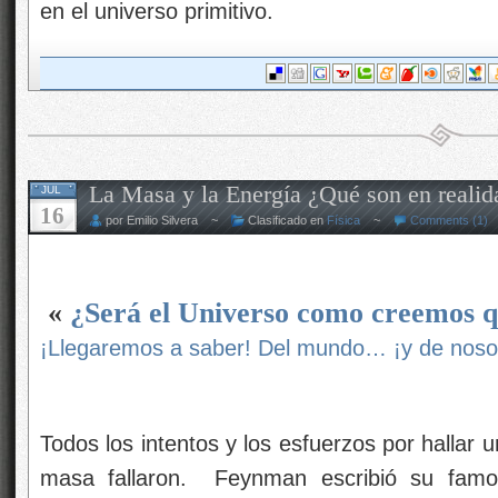
en el universo primitivo.
La Masa y la Energía ¿Qué son en realid
JUL
16
por Emilio Silvera ~
Clasificado en
Física
~
Comments (1)
«
¿Será el Universo como creemos q
¡Llegaremos a saber! Del mundo… ¡y de noso
Todos los intentos y los esfuerzos por hallar un
masa fallaron. Feynman escribió su famo