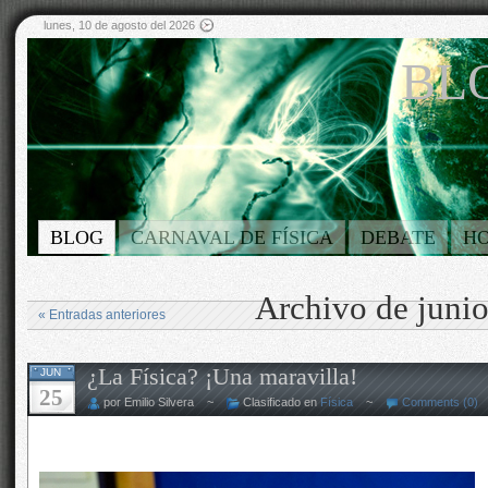
lunes, 10 de agosto del 2026
BLO
BLOG
CARNAVAL DE FÍSICA
DEBATE
H
Archivo de juni
« Entradas anteriores
¿La Física? ¡Una maravilla!
JUN
25
por Emilio Silvera ~
Clasificado en
Física
~
Comments (0)