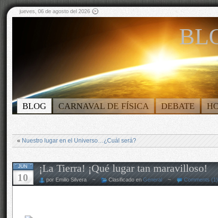
jueves, 06 de agosto del 2026
BLO
BLOG
CARNAVAL DE FÍSICA
DEBATE
H
«
Nuestro lugar en el Universo…¿Cuál será?
¡La Tierra! ¡Qué lugar tan maravilloso!
JUN
10
por Emilio Silvera ~
Clasificado en
General
~
Comments (1)