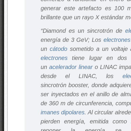
generar este artefacto es 100 
brillante que un rayo X estándar m
“Diamond es un sincrotrón de
el
energía de 3 GeV; Los
electrones
un
cátodo
sometido a un voltaje a
electrones
tiene lugar en dos e
un
acelerador linear
o LINAC impar
desde el LINAC, los
ele
sincrotrón
booster
, donde adquiere
ser inyectados en el anillo de al
de 360 m de circunferencia, comp
imanes dipolares
. Al circular alred
pierden energía, emitida como
reponer la energía se 