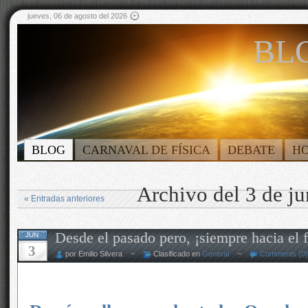
jueves, 06 de agosto del 2026
BLO
BLOG
CARNAVAL DE FÍSICA
DEBATE
H
Archivo del 3 de j
« Entradas anteriores
Desde el pasado pero, ¡siempre hacia el
JUN
3
por Emilio Silvera ~
Clasificado en
General
~
Comments (0)