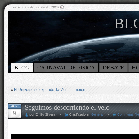
viernes, 07 de agosto del 2026
BLO
BLOG
CARNAVAL DE FÍSICA
DEBATE
H
«
El Universo se expande, la Mente también I
Seguimos descorriendo el velo
JUN
9
por Emilio Silvera ~
Clasificado en
General
~
Comments (0)