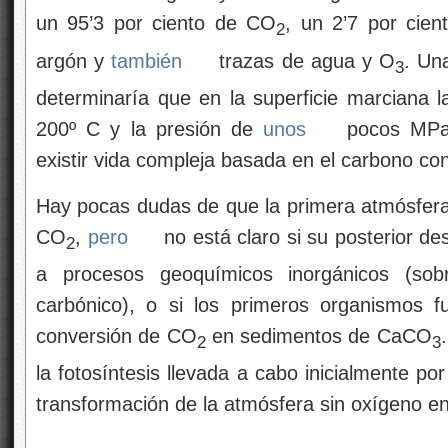
un 95’3 por ciento de CO
, un 2’7 por cien
2
argón y
también
trazas de agua y O
. Un
3
determinaría que en la superficie marciana l
200º C y la presión de
unos
pocos MPa.
existir vida compleja basada en el carbono co
Hay pocas dudas de que la primera atmósfera 
CO
,
pero
no está claro si su posterior d
2
a procesos geoquímicos inorgánicos (so
carbónico), o si los primeros organismos f
conversión de CO
en sedimentos de CaCO
2
3
la fotosíntesis llevada a cabo inicialmente po
transformación de la atmósfera sin oxígeno en