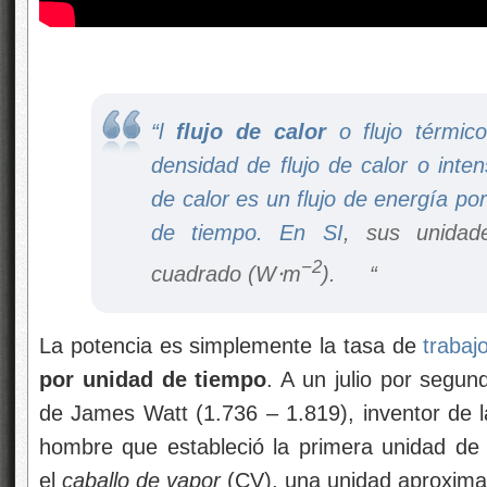
“l
flujo de calor
o flujo térmic
densidad de flujo de calor​ o inte
de calor es un flujo de energía po
de tiempo. En
SI
, sus unidad
−
2
cuadrado (W⋅m
).
“
La potencia es simplemente la tasa de
trabaj
por unidad de tiempo
. A un julio por segu
de James Watt (1.736 – 1.819), inventor de 
hombre que estableció la primera unidad de p
el
caballo de vapor
(CV), una unidad aproxima