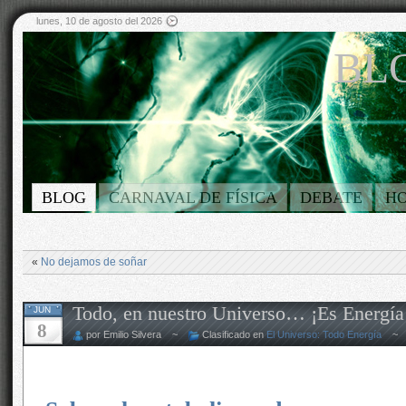
lunes, 10 de agosto del 2026
BLO
BLOG
CARNAVAL DE FÍSICA
DEBATE
H
«
No dejamos de soñar
Todo, en nuestro Universo… ¡Es Energía
JUN
8
por Emilio Silvera ~
Clasificado en
El Universo: Todo Energía