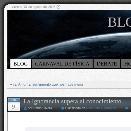
viernes, 07 de agosto del 2026
BLO
BLOG
CARNAVAL DE FÍSICA
DEBATE
H
«
¡El Amor! El sentimiento que nos hace mejor
La Ignorancia supera al conocimiento
ENE
9
por Emilio Silvera ~
Clasificado en
Descubrir y aprender
~