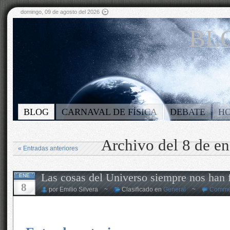
domingo, 09 de agosto del 2026
BLO
BLOG
CARNAVAL DE FÍSICA
DEBATE
H
Archivo del 8 de e
« Entradas anteriores
Las cosas del Universo siempre nos han 
ENE
8
por Emilio Silvera ~
Clasificado en
General
~
Commen