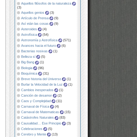
Aquellos filósofos de la naturaleza
(3)
Aquellos genios
(3)
Artículo de Prensa
(9)
Así etán las cosas
(9)
Asteroides
(4)
Astrofísica
(54)
Astronomía y Astrofísica
(571)
Avances hacia el futuro
(6)
Bacterias nosivas
(1)
Belleza sí
(5)
Big Bang
(1)
Biologia
(96)
Bioquímica
(31)
Breve historia del Universo
(1)
Burlar la Velocidad de la Luz
(1)
Cambios inesperados
(1)
Canción de desamor
(2)
Caos y Complejidad
(11)
Carnaval de Física
(4)
Carnaval de Matematicas
(15)
Catástrofes Naturales
(83)
Causalidad… Ese Principio
(3)
Celebraciones
(5)
Cerebro y Mente
(13)