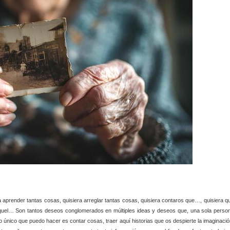
a aprender tantas cosas, quisiera arreglar tantas cosas, quisiera contaros que…, quisiera q
r aquel… Son tantos deseos conglomerados en múltiples ideas y deseos que, una sola perso
lo único que puedo hacer es contar cosas, traer aquí historias que os despierte la imaginació