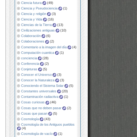
Ciencia futura
(49)
Ciencia y Pseudociencia
(1)
Ciencia y religión
(3)
Ciencia y Vida
(16)
Ciencias de la Tierra
(13)
Civilizaciones antiguas
(10)
Colaboración
(6)
Colaboraciones
(2)
Comentario a la imagen del día
(4)
Computación cuantica
(1)
conciencia
(28)
Conferencia
(2)
Conjeturas
(5)
Conocer el Universo
(3)
Conocer la Naturaleza
(3)
Conociendo el Sistema Solar
(5)
Constantes universales
(20)
Contaminación radiactiva
(1)
Cosas curiosas
(46)
Cosas que no deben pasar
(2)
Cosas que pasan
(5)
Cosmología
(43)
Cosmología de los Antiguos pueblos
(4)
Cosmología de vacío
(1)