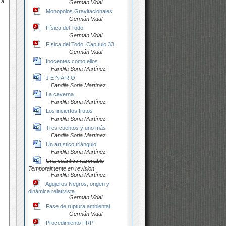
 a
Germán Vidal
Monopolos Gravitacionales
Germán Vidal
Física del Todo
Germán Vidal
Física del Todo. Capítulo 33
Germán Vidal
Inocentes como ellos
Fandila Soria Martínez
J E N A R O
Fandila Soria Martínez
La caverna
Fandila Soria Martínez
Los inciertos frutos
Fandila Soria Martínez
Tres cuentos y uno más
Fandila Soria Martínez
Un artístico triángulo
Fandila Soria Martínez
Una cuántica razonable
Temporalmente en revisión
Fandila Soria Martínez
Agujeros Negros, origen y
dinámica relativista
Germán Vidal
Fase de ruptura ambiental
Germán Vidal
Procedimiento FRP