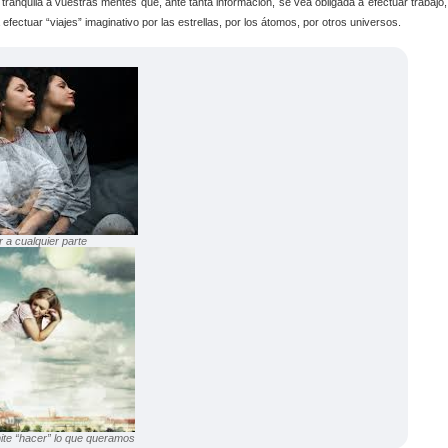
ranquila a vuestras mentes que, ante tanta información, se vea obligada a efectuar trabajo,
fectuar “viajes” imaginativo por las estrellas, por los átomos, por otros universos.
 a cualquier parte
ite “hacer” lo que queramos