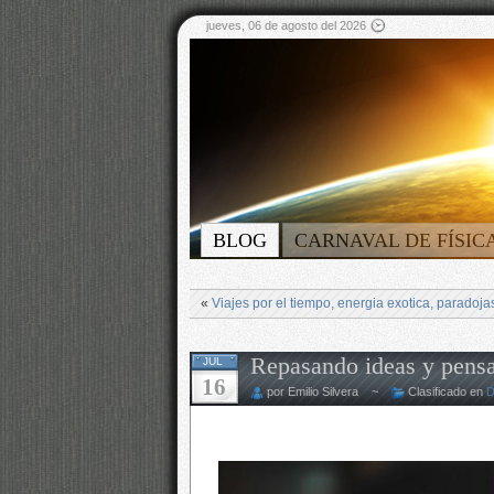
jueves, 06 de agosto del 2026
BLOG
CARNAVAL DE FÍSIC
«
Viajes por el tiempo, energia exotica, paradoj
Repasando ideas y pens
JUL
16
por Emilio Silvera ~
Clasificado en
D