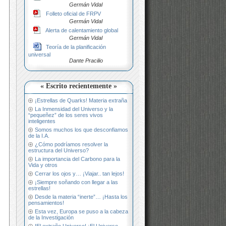
Germán Vidal
Folleto oficial de FRPV
Germán Vidal
Alerta de calentamiento global
Germán Vidal
Teoría de la planificación
universal
Dante Pracilio
« Escrito recientemente »
¡Estrellas de Quarks! Materia extraña
La Inmensidad del Universo y la
“pequeñez” de los seres vivos
inteligentes
Somos muchos los que desconfiamos
de la I.A.
¿Cómo podríamos resolver la
estructura del Universo?
La importancia del Carbono para la
Vida y otros
Cerrar los ojos y… ¡Viajar.. tan lejos!
¡Siempre soñando con llegar a las
estrellas!
Desde la materia “inerte”… ¡Hasta los
pensamientos!
Esta vez, Europa se puso a la cabeza
de la Investigación
!El extraño Universo! ¡El Universo