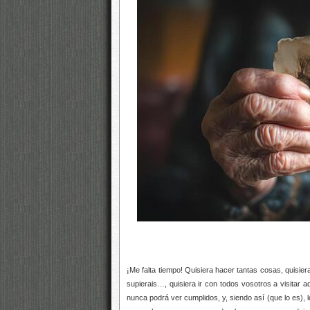
¡Me falta tiempo! Quisiera hacer tantas cosas, quisier
supierais…, quisiera ir con todos vosotros a visita
nunca podrá ver cumplidos, y, siendo así (que lo es), 