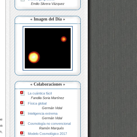
Emilio Silvera Vázquez
« Imagen del Día »
« Colaboraciones »
La cuántica fácil
Fandila Soria Martínez
Física global
Germán Vidal
Inteligencia extrema
Germán Vidal
ue
Cosmología no convencional
na
Ramón Marqués
n,
Modelo Cosmológico 2017