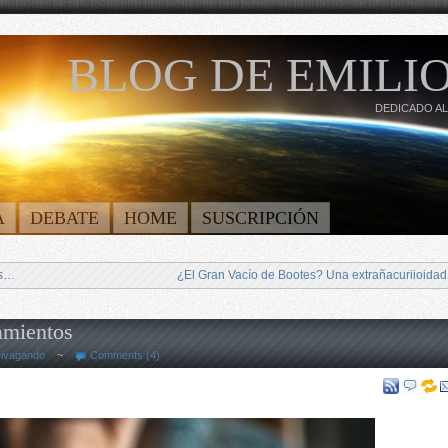
BLOG DE EMILIO
DEDICADO AL
A
DEBATE
HOME
SUSCRIPCIÓN
as…
¿El Gran Vacío de Bootes? Una extrañacuriioidad
amientos
ivagando
~
Comments (4)