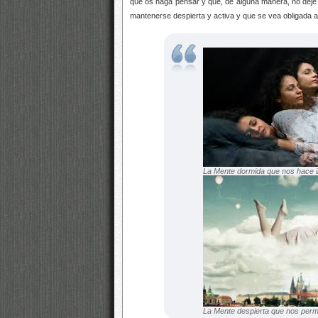
que os haga pensar y que, de alguna manera, no deje t
mantenerse despierta y activa y que se vea obligada a e
La Mente dormida que nos hace ir
La Mente despierta que nos perm