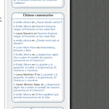
cotidiano!
Últimos comentarios
s,
as
emilio silvera
en
¿Hacia donde vamos?
Emilio Silvera
en
Nuestra Especie:
Llegar al Presente no fue nada fácil
Laura Navarro
en
Nuestra Especie:
Llegar al Presente no fue nada fácil
emilio silvera
en
¿Dónde está todo el
Mundo?
Learn More Here
en
Heisemberg,
Einstein y Bohr
Emilio Silvera
en
¿Llegaremos algún
día a saber el sentido de nuestra
presencia en el Universo?
Emilio Silvera
en
Lo grande y lo
pequeño, el saber y la ignorancia, El
Universo y nosotros
Laura Martínez R
en
Lo grande y lo
pequeño, el saber y la ignorancia, El
Universo y nosotros
Javier Moreno Salas
en
¿Llegaremos
algún día a saber el sentido de nuestra
presencia en el Universo?
emilio Silvera
en
El fino equilibrio que
permite la presencia de la Vida