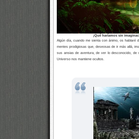
¡Qué haríamos sin imaginac
Algún día, cuando me sienta con ánimo, os hablaré d
mentes prodigiosas que, deseosas de ir más allá, im
sus ansias de aventura, de ver lo desconocido, de v
Universo nos mantiene ocultos.