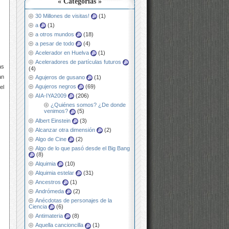
« Categorías »
30 Millones de visitas!
(1)
a
(1)
a otros mundos
(18)
a pesar de todo
(4)
Acelerador en Huelva
(1)
Aceleradores de partículas futuros
as
(4)
an
Agujeros de gusano
(1)
Agujeros negros
(69)
el
AIA-IYA2009
(206)
¿Quiénes somos? ¿De donde
venimos?
(5)
Albert Einstein
(3)
Alcanzar otra dimensión
(2)
Algo de Cine
(2)
Algo de lo que pasó desde el Big Bang
(8)
Alquimia
(10)
Alquimia estelar
(31)
Ancestros
(1)
Andrómeda
(2)
Anécdotas de personajes de la
Ciencia
(6)
Antimateria
(8)
Aquella cancioncilla
(1)