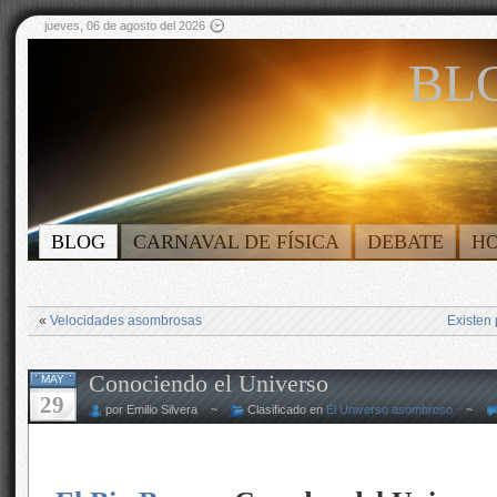
jueves, 06 de agosto del 2026
BLO
BLOG
CARNAVAL DE FÍSICA
DEBATE
H
«
Velocidades asombrosas
Existen
Conociendo el Universo
MAY
29
por Emilio Silvera ~
Clasificado en
El Universo asombroso
~