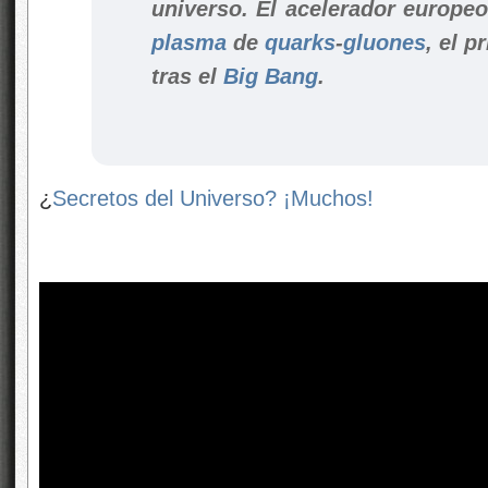
universo.
El acelerador europeo
plasma
de
quarks
-
gluones
, el p
tras el
Big Bang
.
¿
Secretos del Universo? ¡Muchos!