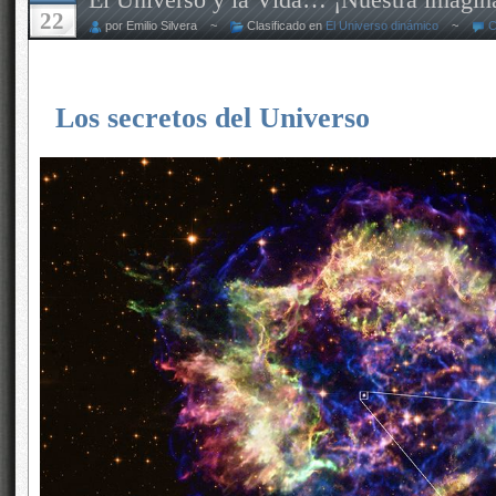
22
por Emilio Silvera ~
Clasificado en
El Universo dinámico
~
C
Los secretos del Universo