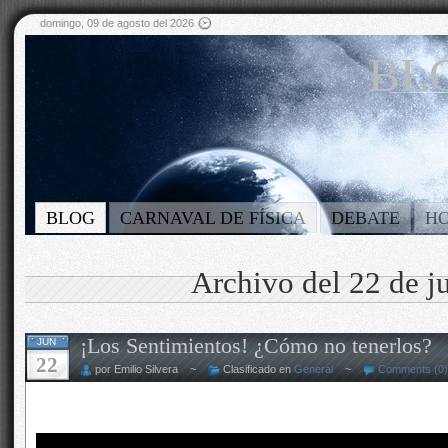
domingo, 09 de agosto del 2026
BLO
BLOG
CARNAVAL DE FÍSICA
DEBATE
H
Archivo del 22 de j
¡Los Sentimientos! ¿Cómo no tenerlos?
JUN
22
por Emilio Silvera ~
Clasificado en
General
~
Comments (0)