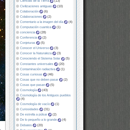
Ciencias de la Tierra
(13)
Civilizaciones antiguas
(10)
Colaboración
(6)
Colaboraciones
(2)
Comentario a la imagen del día
(4)
Computación cuantica
(1)
conciencia
(28)
Conferencia
(2)
Conjeturas
(5)
Conocer el Universo
(3)
Conocer la Naturaleza
(3)
Conociendo el Sistema Solar
(5)
Constantes universales
(20)
Contaminación radiactiva
(1)
Cosas curiosas
(46)
Cosas que no deben pasar
(2)
Cosas que pasan
(5)
Cosmología
(43)
Cosmología de los Antiguos pueblos
(4)
Cosmología de vacío
(1)
Curiosidades
(31)
De estrella a púlsar
(2)
De lo pequeño a lo grande
(4)
Debates
(20)