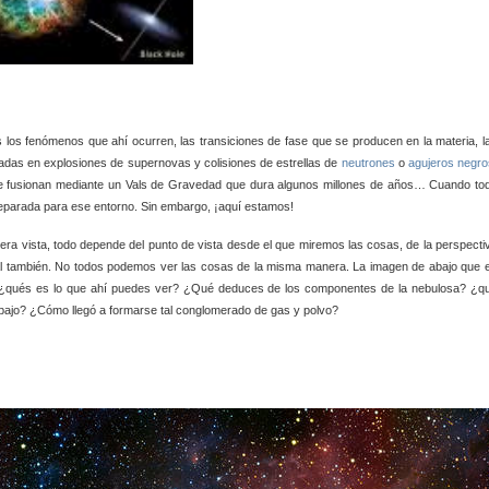
los fenómenos que ahí ocurren, las transiciones de fase que se producen en la materia, l
adas en explosiones de supernovas y colisiones de estrellas de
neutrones
o
agujeros negro
e fusionan mediante un Vals de Gravedad que dura algunos millones de años… Cuando to
reparada para ese entorno. Sin embargo, ¡aquí estamos!
era vista, todo depende del punto de vista desde el que miremos las cosas, de la perspecti
ctual también. No todos podemos ver las cosas de la misma manera. La imagen de abajo que 
? ¿qués es lo que ahí puedes ver? ¿Qué deduces de los componentes de la nebulosa? ¿q
abajo? ¿Cómo llegó a formarse tal conglomerado de gas y polvo?