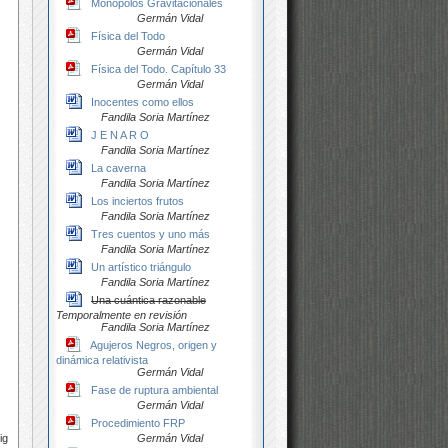
Monopolos Gravitacionales
Germán Vidal
Física del Todo
Germán Vidal
Física del Todo. Capítulo 33
Germán Vidal
Inocentes como ellos
Fandila Soria Martínez
J E N A R O
Fandila Soria Martínez
La caverna
Fandila Soria Martínez
Los inciertos frutos
Fandila Soria Martínez
Tres cuentos y uno más
Fandila Soria Martínez
Un artístico triángulo
Fandila Soria Martínez
Una cuántica razonable
Temporalmente en revisión
Fandila Soria Martínez
Agujeros Negros, origen y
dinámica relativista
Germán Vidal
Fase de ruptura ambiental
Germán Vidal
Procedimiento FRP
Germán Vidal
ig