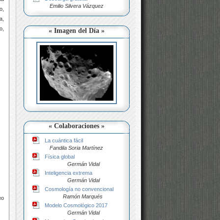
Emilio Silvera Vázquez
o,
a,
o,
« Imagen del Día »
« Colaboraciones »
La cuántica fácil
Fandila Soria Martínez
Física global
Germán Vidal
Inteligencia extrema
Germán Vidal
Cosmología no convencional
Ramón Marqués
eo
Modelo Cosmológico 2017
Germán Vidal