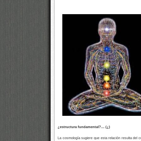
¿estructura fundamental?… (¿)
La cosmología sugiere que esta relación resulta del c