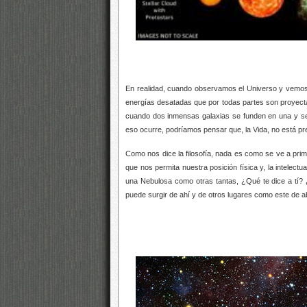
En realidad, cuando observamos el Universo y vemos 
energías desatadas que por todas partes son proyect
cuando dos inmensas galaxias se funden en una y s
eso ocurre, podríamos pensar que, la Vida, no está p
Como nos dice la filosofía, nada es como se ve a prim
que nos permita nuestra posición física y, la intele
una Nebulosa como otras tantas, ¿Qué te dice a tí
puede surgir de ahí y de otros lugares como este de 