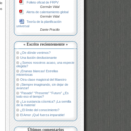
Folleto oficial de FRPV
de
Germán Vidal
os
Alerta de calentamiento global
Germán Vidal
Teoría de la planificación
universal
Dante Pracilio
« Escrito recientemente »
¿De dónde venimos?
Una ilusión desilusionante
¿Somos nosotros acaso, una especie
elegida?
¡Enanas blancas! Estrellas
misteriosas
Otra clase magistral del Maestro
¡Siempre imaginando, sin dejar de
avanzar!
“Pasado” “Presente” “Futuro” ¿Es
todo eso el tiempo?
¿La sustancia cósmica? ¡La semilla
de la materia!
¿El límite del conocimiento?
El Amor ¡Qué fuerza imparable!
Últimos comentarios