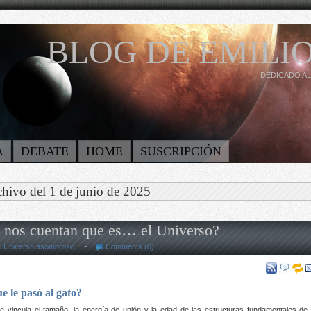
BLOG DE EMILIO
DEDICADO AL
A
DEBATE
HOME
SUSCRIPCIÓN
hivo del 1 de junio de 2025
e nos cuentan que es… el Universo?
l Universo asombroso
~
Comments (0)
e le pasó al gato?
ue vincula el tamaño, la energía de unión y la edad de las estructuras fundamentales de 