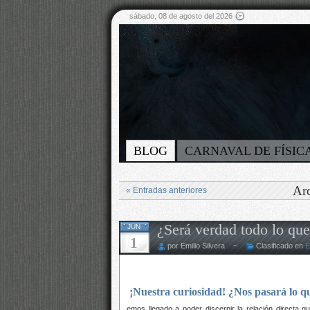
sábado, 08 de agosto del 2026
BLOG
CARNAVAL DE FÍSIC
Arc
« Entradas anteriores
¿Será verdad todo lo qu
JUN
1
por Emilio Silvera ~
Clasificado en
E
¡Nuestra curiosidad! ¿Nos pasará lo qu
emos llegado a poder discernir la relación directa q