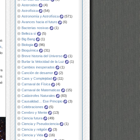
Asteroides
(4)
Astrofísica
(54)
Astronomía y Astrofísica
(571)
Avances hacia el futuro
(6)
Bacterias nosivas
(1)
Belleza sí
(5)
Big Bang
(1)
as
Biologia
(96)
s
,
Bioquímica
(31)
do
Breve historia del Universo
(1)
Burlar la Velocidad de la Luz
(1)
Cambios inesperados
(1)
va
Canción de desamor
(2)
es
Caos y Complejidad
(11)
ué
Carnaval de Física
(4)
Carnaval de Matematicas
(15)
Catástrofes Naturales
(83)
Causalidad… Ese Principio
(3)
Celebraciones
(5)
Cerebro y Mente
(13)
Ciencia futura
(49)
Ciencia y Pseudociencia
(1)
Ciencia y religión
(3)
Ciencia y Vida
(16)