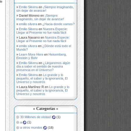
de
Emilio Silvera
en
¡Siempre imaginando,
sin dejar de avanzar!
Daniel Moreno
en
¡Siempre
imaginando, sin dejar de avanzar!
emilio silvera
en
¿Hacia donde vamos?
Emilio Silvera
en
Nuestra Especie:
Llegar al Presente no fue nada fácil
Laura Navarro
en
Nuestra Especie:
Llegar al Presente no fue nada fácil
emilio silvera
en
¿Dónde está todo el
Mundo?
Learn More Here
en
Heisemberg,
Einstein y Bohr
Emilio Silvera
en
¿Llegaremos algún
día a saber el sentido de nuestra
presencia en el Universo?
Emilio Silvera
en
Lo grande y lo
pequeño, el saber y la ignorancia, El
Universo y nosotros
Laura Martínez R
en
Lo grande y lo
pequeño, el saber y la ignorancia, El
Universo y nosotros
« Categorías »
30 Millones de visitas!
(1)
a
(1)
a otros mundos
(18)