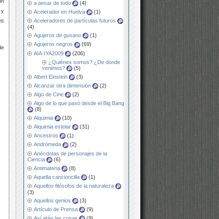
on
a pesar de todo
(4)
 y
Acelerador en Huelva
(1)
es
Aceleradores de partículas futuros
(4)
Agujeros de gusano
(1)
Agujeros negros
(69)
de
AIA-IYA2009
(206)
¿Quiénes somos? ¿De donde
venimos?
(5)
Albert Einstein
(3)
Alcanzar otra dimensión
(2)
Algo de Cine
(2)
Algo de lo que pasó desde el Big Bang
(8)
Alquimia
(10)
Alquimia estelar
(31)
Ancestros
(1)
Andrómeda
(2)
Anécdotas de personajes de la
Ciencia
(6)
Antimateria
(8)
Aquella cancioncilla
(1)
Aquellos filósofos de la naturaleza
(3)
Aquellos genios
(3)
Artículo de Prensa
(9)
Así etán las cosas
(9)