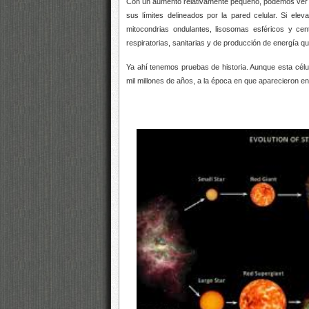
Con un aumento relativamente pequeño, podemos ver la
sus límites delineados por la pared celular. Si e
mitocondrias ondulantes, lisosomas esféricos y ce
respiratorias, sanitarias y de producción de energía qu
Ya ahí tenemos pruebas de historia. Aunque esta célu
mil millones de años, a la época en que aparecieron e