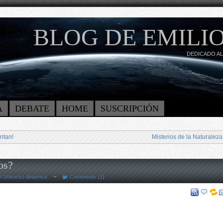
BLOG DE EMILIO
DEDICADO AL
A
DEBATE
HOME
SUSCRIPCIÓN
ntan!
Misterios de la Naturaleza
os?
l Universo dinámico
~
Comments (1)