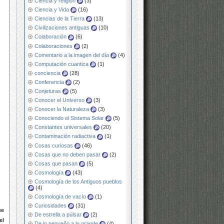
Ciencia y religión
(3)
Ciencia y Vida
(16)
Ciencias de la Tierra
(13)
Civilizaciones antiguas
(10)
Colaboración
(6)
Colaboraciones
(2)
Comentario a la imagen del día
(4)
Computación cuantica
(1)
conciencia
(28)
Conferencia
(2)
Conjeturas
(5)
Conocer el Universo
(3)
Conocer la Naturaleza
(3)
Conociendo el Sistema Solar
(5)
Constantes universales
(20)
Contaminación radiactiva
(1)
Cosas curiosas
(46)
Cosas que no deben pasar
(2)
Cosas que pasan
(5)
Cosmología
(43)
Cosmología de los Antiguos pueblos
(4)
Cosmología de vacío
(1)
Curiosidades
(31)
ue
De estrella a púlsar
(2)
el
De lo pequeño a lo grande
(4)