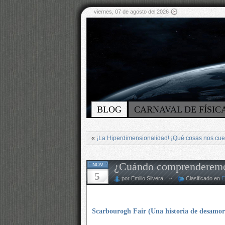
viernes, 07 de agosto del 2026
BLOG
CARNAVAL DE FÍSIC
«
¡La Hiperdimensionalidad! ¡Qué cosas nos cue
¿Cuándo comprenderem
NOV
5
por Emilio Silvera ~
Clasificado en
E
Scarbourogh Fair (Una historia de desamor