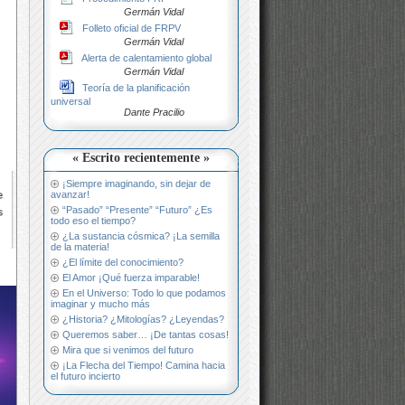
Germán Vidal
Folleto oficial de FRPV
Germán Vidal
Alerta de calentamiento global
Germán Vidal
Teoría de la planificación
universal
Dante Pracilio
« Escrito recientemente »
¡Siempre imaginando, sin dejar de
avanzar!
“Pasado” “Presente” “Futuro” ¿Es
todo eso el tiempo?
¿La sustancia cósmica? ¡La semilla
de la materia!
¿El límite del conocimiento?
El Amor ¡Qué fuerza imparable!
En el Universo: Todo lo que podamos
imaginar y mucho más
¿Historia? ¿Mitologías? ¿Leyendas?
Queremos saber… ¡De tantas cosas!
Mira que si venimos del futuro
¡La Flecha del Tiempo! Camina hacia
el futuro incierto