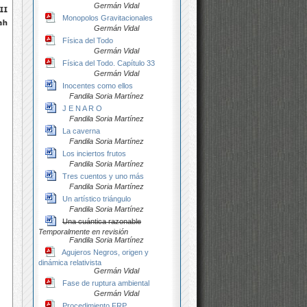
Germán Vidal
Monopolos Gravitacionales
Germán Vidal
Física del Todo
Germán Vidal
Física del Todo. Capítulo 33
Germán Vidal
Inocentes como ellos
Fandila Soria Martínez
J E N A R O
Fandila Soria Martínez
La caverna
Fandila Soria Martínez
Los inciertos frutos
Fandila Soria Martínez
Tres cuentos y uno más
Fandila Soria Martínez
Un artístico triángulo
Fandila Soria Martínez
Una cuántica razonable
Temporalmente en revisión
Fandila Soria Martínez
Agujeros Negros, origen y
dinámica relativista
Germán Vidal
Fase de ruptura ambiental
Germán Vidal
Procedimiento FRP