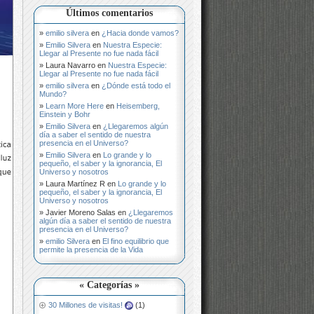
Últimos comentarios
emilio silvera
en
¿Hacia donde vamos?
Emilio Silvera
en
Nuestra Especie:
Llegar al Presente no fue nada fácil
Laura Navarro
en
Nuestra Especie:
Llegar al Presente no fue nada fácil
emilio silvera
en
¿Dónde está todo el
Mundo?
Learn More Here
en
Heisemberg,
Einstein y Bohr
Emilio Silvera
en
¿Llegaremos algún
día a saber el sentido de nuestra
presencia en el Universo?
Emilio Silvera
en
Lo grande y lo
pequeño, el saber y la ignorancia, El
Universo y nosotros
Laura Martínez R
en
Lo grande y lo
pequeño, el saber y la ignorancia, El
Universo y nosotros
Javier Moreno Salas
en
¿Llegaremos
algún día a saber el sentido de nuestra
presencia en el Universo?
emilio Silvera
en
El fino equilibrio que
permite la presencia de la Vida
« Categorías »
30 Millones de visitas!
(1)