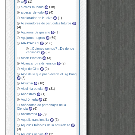
a
(1)
a otros mundos
(18)
a pesar de todo
(4)
Acelerador en Huelva
(1)
Aceleradores de partículas futuros
(4)
Agujeros de gusano
(1)
Agujeros negros
(69)
AIA-IYA2009
(206)
¿Quiénes somos? ¿De donde
venimos?
(5)
Albert Einstein
(3)
Alcanzar otra dimensión
(2)
Algo de Cine
(2)
Algo de lo que pasó desde el Big Bang
(8)
Alquimia
(10)
Alquimia estelar
(31)
Ancestros
(1)
Andrómeda
(2)
Anécdotas de personajes de la
Ciencia
(6)
Antimateria
(8)
Aquella cancioncilla
(1)
Aquellos filósofos de la naturaleza
(3)
Aquellos genios
(3)