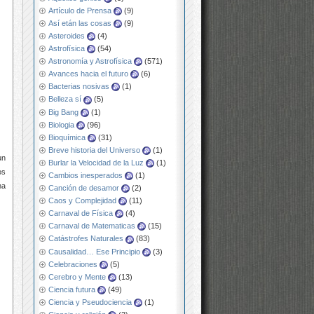
Artículo de Prensa
(9)
Así etán las cosas
(9)
Asteroides
(4)
Astrofísica
(54)
Astronomía y Astrofísica
(571)
Avances hacia el futuro
(6)
Bacterias nosivas
(1)
Belleza sí
(5)
Big Bang
(1)
Biologia
(96)
Bioquímica
(31)
Breve historia del Universo
(1)
un
Burlar la Velocidad de la Luz
(1)
os
Cambios inesperados
(1)
na
Canción de desamor
(2)
Caos y Complejidad
(11)
Carnaval de Física
(4)
Carnaval de Matematicas
(15)
Catástrofes Naturales
(83)
Causalidad… Ese Principio
(3)
Celebraciones
(5)
Cerebro y Mente
(13)
Ciencia futura
(49)
Ciencia y Pseudociencia
(1)