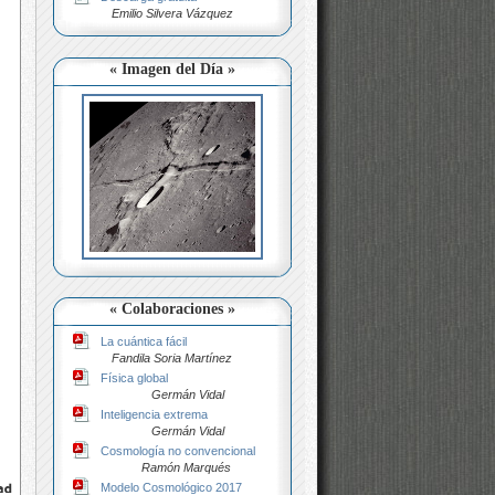
Emilio Silvera Vázquez
« Imagen del Día »
« Colaboraciones »
La cuántica fácil
Fandila Soria Martínez
Física global
Germán Vidal
Inteligencia extrema
Germán Vidal
Cosmología no convencional
Ramón Marqués
Modelo Cosmológico 2017