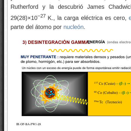
Rutherford y la descubrió James Chadw
−27
29(28)×10
K., la carga eléctrica es cero,
parte del átomo por
nucleón
.