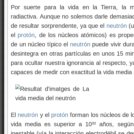
Por suerte para la vida en la Tierra, la 
radiactiva. Aunque no solemos darle demasiad
de resultar sorprendente, ya que el
neutrón
(u
el
protón
, de los núcleos atómicos) es propen
de un núcleo típico el
neutrón
puede vivir dura
desintegra en otras partículas en unos 15 m
para ocultar nuestra ignorancia al respecto, 
capaces de medir con exactitud la vida media 
El
neutrón
y el
protón
forman los núcleos de l
vida media es superior a 10³² años, segú
inestable (vía la interacción electrodébil se 