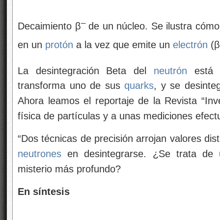
–
Decaimiento β
de un núcleo. Se ilustra cóm
en un
protón
a la vez que emite un
electrón
(β
La desintegración Beta del
neutrón
está 
transforma uno de sus
quarks
, y se desinteg
Ahora leamos el reportaje de la Revista “Inve
física de partículas y a unas mediciones efec
“Dos técnicas de precisión arrojan valores dis
neutrones
en desintegrarse. ¿Se trata de 
misterio más profundo?
En síntesis