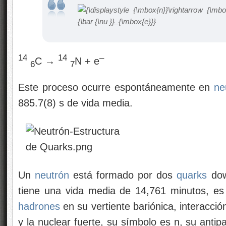
14
14
–
C →
N + e
6
7
Este proceso ocurre espontáneamente en
ne
885.7(8) s de vida media.
Un
neutrón
está formado por dos
quarks
dow
tiene una vida media de 14,761 minutos, es u
hadrones
en su vertiente bariónica, interacció
y la nuclear fuerte, su símbolo es n, su antipa