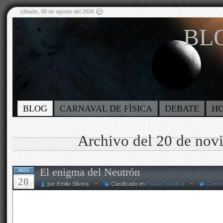
sábado, 08 de agosto del 2026
BLO
BLOG
CARNAVAL DE FÍSICA
DEBATE
H
Archivo del 20 de nov
El enigma del Neutrón
NOV
20
por Emilio Silvera ~
Clasificado en
Física Cuántica
~
Comme