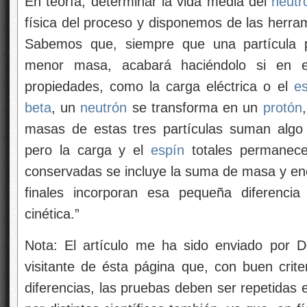
En teoría, determinar la vida media del
neutr
física del proceso y disponemos de las herra
Sabemos que, siempre que una partícula p
menor masa, acabará haciéndolo si en e
propiedades, como la carga eléctrica o el
e
beta
, un
neutrón
se transforma en un
protón
masas de estas tres partículas suman alg
pero la carga y el
espín
totales permanecen
conservadas se incluye la suma de masa y ener
finales incorporan esa pequeña diferenc
cinética.”
Nota: El artículo me ha sido enviado por 
visitante de ésta página que, con buen crit
diferencias, las pruebas deben ser repetidas en