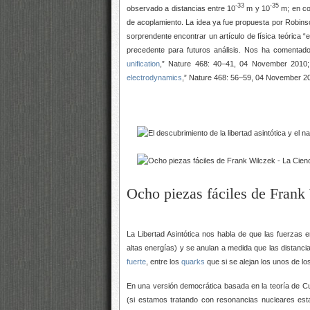
-33
-35
observado a distancias entre 10
m y 10
m; en co
de acoplamiento. La idea ya fue propuesta por Robinso
sorprendente encontrar un artículo de física teórica 
precedente para futuros análisis. Nos ha comentado 
unification
,” Nature 468: 40–41, 04 November 2010; 
electrodynamics
,” Nature 468: 56–59, 04 November 20
Ocho piezas fáciles de Frank
La Libertad Asintótica nos habla de que las fuerzas 
altas energías) y se anulan a medida que las distanc
fuerte
, entre los
quarks
que si se alejan los unos de lo
En una versión democrática basada en la teoría de Cu
(si estamos tratando con resonancias nucleares est