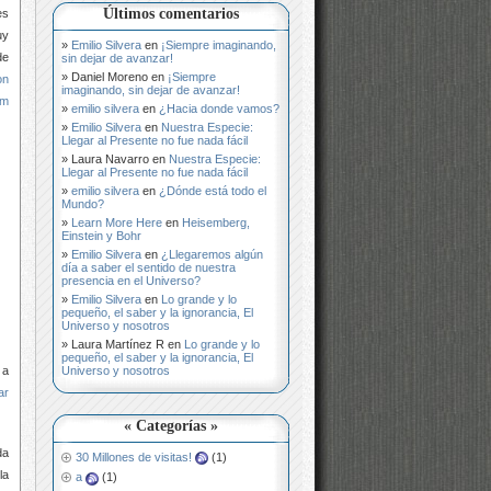
Últimos comentarios
es
uy
Emilio Silvera
en
¡Siempre imaginando,
de
sin dejar de avanzar!
Daniel Moreno
en
¡Siempre
on
imaginando, sin dejar de avanzar!
um
emilio silvera
en
¿Hacia donde vamos?
Emilio Silvera
en
Nuestra Especie:
Llegar al Presente no fue nada fácil
Laura Navarro
en
Nuestra Especie:
Llegar al Presente no fue nada fácil
emilio silvera
en
¿Dónde está todo el
Mundo?
Learn More Here
en
Heisemberg,
Einstein y Bohr
Emilio Silvera
en
¿Llegaremos algún
día a saber el sentido de nuestra
presencia en el Universo?
Emilio Silvera
en
Lo grande y lo
pequeño, el saber y la ignorancia, El
Universo y nosotros
Laura Martínez R
en
Lo grande y lo
pequeño, el saber y la ignorancia, El
 a
Universo y nosotros
ar
« Categorías »
da
30 Millones de visitas!
(1)
la
a
(1)