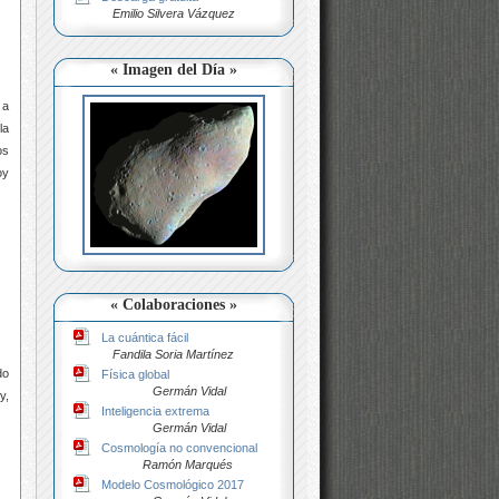
Emilio Silvera Vázquez
« Imagen del Día »
 a
la
os
oy
« Colaboraciones »
La cuántica fácil
Fandila Soria Martínez
do
Física global
Germán Vidal
y,
Inteligencia extrema
Germán Vidal
Cosmología no convencional
Ramón Marqués
Modelo Cosmológico 2017