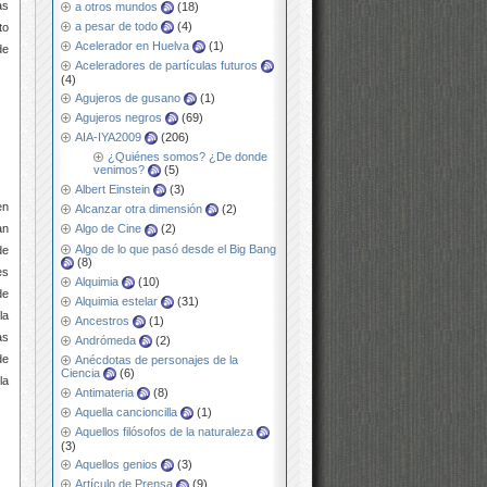
as
a otros mundos
(18)
a pesar de todo
(4)
to
Acelerador en Huelva
(1)
de
Aceleradores de partículas futuros
(4)
Agujeros de gusano
(1)
Agujeros negros
(69)
AIA-IYA2009
(206)
¿Quiénes somos? ¿De donde
venimos?
(5)
Albert Einstein
(3)
en
Alcanzar otra dimensión
(2)
an
Algo de Cine
(2)
Algo de lo que pasó desde el Big Bang
de
(8)
es
Alquimia
(10)
de
Alquimia estelar
(31)
la
Ancestros
(1)
as
Andrómeda
(2)
de
Anécdotas de personajes de la
Ciencia
(6)
la
Antimateria
(8)
Aquella cancioncilla
(1)
Aquellos filósofos de la naturaleza
(3)
Aquellos genios
(3)
Artículo de Prensa
(9)