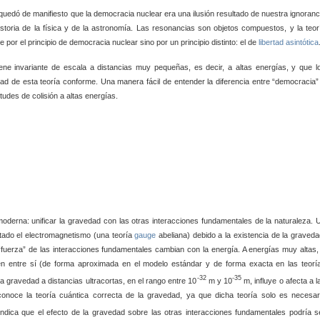
uedó de manifiesto que la democracia nuclear era una ilusión resultado de nuestra ignoranc
toria de la física y de la astronomía. Las resonancias son objetos compuestos, y la teor
por el principio de democracia nuclear sino por un principio distinto: el de
libertad asintótica
iene invariante de escala a distancias muy pequeñas, es decir, a altas energías, y que l
tad de esta teoría conforme. Una manera fácil de entender la diferencia entre “democracia”
tudes de colisión a altas energías.
moderna: unificar la gravedad con las otras interacciones fundamentales de la naturaleza. 
tado el electromagnetismo (una teoría
gauge
abeliana) debido a la existencia de la graveda
fuerza” de las interacciones fundamentales cambian con la energía. A energías muy altas,
en entre sí (de forma aproximada en el modelo estándar y de forma exacta en las teorí
-32
-35
a gravedad a distancias ultracortas, en el rango entre 10
m y 10
m, influye o afecta a l
onoce la teoría cuántica correcta de la gravedad, ya que dicha teoría solo es necesar
indica que el efecto de la gravedad sobre las otras interacciones fundamentales podría s