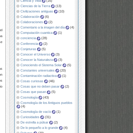
Ciencia y Vida
(16)
Ciencias de la Tierra
(13)
Civilizaciones antiguas
(10)
Colaboración
(6)
Colaboraciones
(2)
Comentario a la imagen del día
(4)
el
Computación cuantica
(1)
na
conciencia
(28)
se
Conferencia
(2)
Conjeturas
(5)
Conocer el Universo
(3)
Conocer la Naturaleza
(3)
Conociendo el Sistema Solar
(5)
as
Constantes universales
(20)
on
Contaminación radiactiva
(1)
os
Cosas curiosas
(46)
ño
Cosas que no deben pasar
(2)
Cosas que pasan
(5)
Cosmología
(43)
Cosmología de los Antiguos pueblos
(4)
Cosmología de vacío
(1)
Curiosidades
(31)
De estrella a púlsar
(2)
De lo pequeño a lo grande
(4)