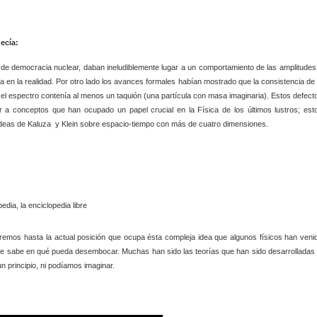
decía:
de democracia nuclear, daban ineludiblemente lugar a un comportamiento de las amplitudes
en la realidad. Por otro lado los avances formales habían mostrado que la consistencia de 
 el espectro contenía al menos un taquión (una partícula con masa imaginaria). Estos defect
 a conceptos que han ocupado un papel crucial en la Física de los últimos lustros; est
 ideas de Kaluza y Klein sobre espacio-tiempo con más de cuatro dimensiones.
remos hasta la actual posición que ocupa ésta compleja idea que algunos físicos han veni
die sabe en qué pueda desembocar. Muchas han sido las teorías que han sido desarrolladas 
n principio, ni podíamos imaginar.