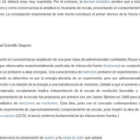
 1/
L
deberá estar muy suprimida. Por el contrario, la
libertad asintótica
predice que a est
libre y como consecuencia la amplitud es invariante de escala, presentando un comportamien
en. La constatación experimental de este hecho constituyó el primer deceso de la Teoría 
cación en características ampliación de una gran clase de adimensionales cantidades físicas 
que observados experimentalmente partículas de interacción fuerte (
hadrones
) se comport
se probaron a altas energías. Una característica de
hadrones
probaron en experimentos 
uando se determina no por la energía absoluta de un experimento, pero por adimensional
rsión o la relación de la energía a una transferencia de momento. Debido a que el aumento 
 mejorada, escalamiento implica independencia de la escala de resolución favorable, y 
mportamiento de la escala fue propuesta por primera vez por James Bjorken en 1968 para l
nelástica de
electrones
en
nucleones
. Esta idea, junto con el concepto contemporáneo 
 experimental de (aproximadamente) comportamiento de escala, junto inspiró la idea de 
 cuántica
(QCD), la teoría moderna fundamental de las interacciones fuertes.)
observarse la composición de
quarks
y la
carga de color
que adopta.