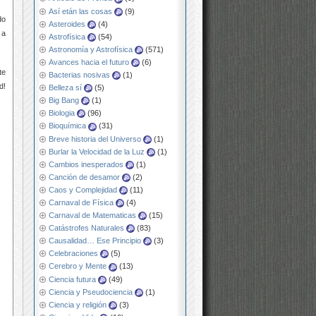
Así etán las cosas
(9)
do
Asteroides
(4)
 a
Astrofísica
(54)
Astronomía y Astrofísica
(571)
Avances hacia el futuro
(6)
te
Bacterias nosivas
(1)
d!
Belleza sí
(5)
Big Bang
(1)
Biologia
(96)
Bioquímica
(31)
Breve historia del Universo
(1)
Burlar la Velocidad de la Luz
(1)
Cambios inesperados
(1)
Canción de desamor
(2)
Caos y Complejidad
(11)
Carnaval de Física
(4)
Carnaval de Matematicas
(15)
Catástrofes Naturales
(83)
Causalidad… Ese Principio
(3)
Celebraciones
(5)
Cerebro y Mente
(13)
Ciencia futura
(49)
Ciencia y Pseudociencia
(1)
Ciencia y religión
(3)