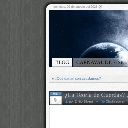
domingo, 09 de agosto del 2026
BLOG
CARNAVAL DE FÍSIC
«
¿Qué ganan con asustarnos?
¿La Teoría de Cuerdas? 
JUL
9
por Emilio Silvera ~
Clasificado en
T