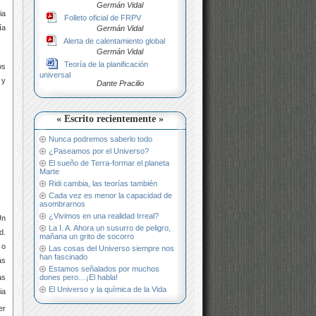
Germán Vidal
ia
Folleto oficial de FRPV
ía
Germán Vidal
Alerta de calentamiento global
.
Germán Vidal
Teoría de la planificación
os
universal
 y
Dante Pracilio
« Escrito recientemente »
Nunca podremos saberlo todo
¿Paseamos por el Universo?
El sueño de Terra-formar el planeta
Marte
Ridi cambia, las teorías también
Cada vez es menor la capacidad de
asombrarnos
¿Vivimos en una realidad Irreal?
Un
La I. A. Ahora un susurro de peligro,
d.
mañana un grito de socorro
 o
Las cosas del Universo siempre nos
han fascinado
as
Estamos señalados por muchos
as
dones pero…¡El habla!
El Universo y la química de la Vida
ia
er