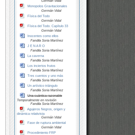
Germán Vidal
Monopolos Gravitacionales
Germán Vidal
Física del Todo
Germán Vidal
Física del Todo. Capítulo 33
Germán Vidal
Inocentes como ellos
Fandila Soria Martínez
J E N A R O
Fandila Soria Martínez
La caverna
Fandila Soria Martínez
Los inciertos frutos
Fandila Soria Martínez
Tres cuentos y uno más
Fandila Soria Martínez
Un artístico triángulo
Fandila Soria Martínez
Una cuántica razonable
Temporalmente en revisión
Fandila Soria Martínez
Agujeros Negros, origen y
dinámica relativista
Germán Vidal
Fase de ruptura ambiental
Germán Vidal
Procedimiento FRP