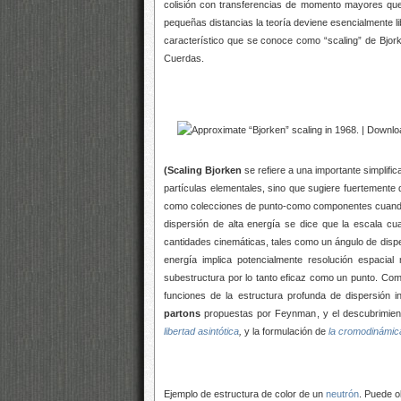
colisión con transferencias de momento mayores que
pequeñas distancias la teoría deviene esencialmente 
característico que se conoce como “scaling” de Bjork
Cuerdas.
(Scaling Bjorken
se refiere a una importante simplifi
partículas elementales, sino que sugiere fuertemente 
como colecciones de punto-como componentes cuando 
dispersión de alta energía se dice que la escala c
cantidades cinemáticas, tales como un ángulo de dispe
energía implica potencialmente resolución espacial
subestructura por lo tanto eficaz como un punto. Co
funciones de la estructura profunda de dispersión i
partons
propuestas por Feynman, y el descubrimiento
libertad asintótica
,
y la formulación de
la
cromodinámica
Ejemplo de estructura de color de un
neutrón
. Puede 