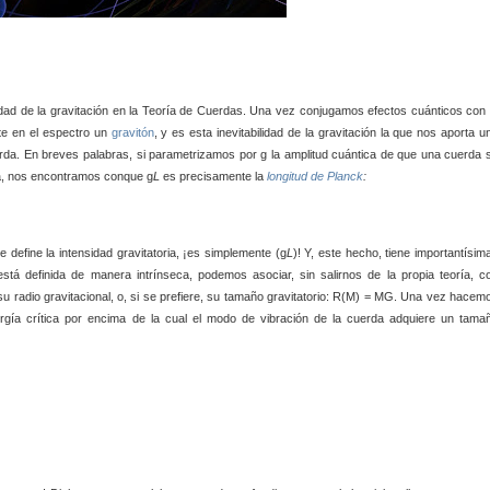
lidad de la gravitación en la Teoría de Cuerdas. Una vez conjugamos efectos cuánticos con 
te en el espectro un
gravitón
, y es esta inevitabilidad de la gravitación la que nos aporta u
rda. En breves palabras, si parametrizamos por g la amplitud cuántica de que una cuerda 
ma, nos encontramos conque g
L
es precisamente la
longitud de Planck
:
define la intensidad gravitatoria, ¡es simplemente (g
L
)! Y, este hecho, tiene importantísim
stá definida de manera intrínseca, podemos asociar, sin salirnos de la propia teoría, c
u radio gravitacional, o, si se prefiere, su tamaño gravitatorio: R(M) = MG. Una vez hacem
ía crítica por encima de la cual el modo de vibración de la cuerda adquiere un tama