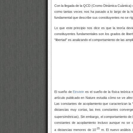
Con la llegada de la QCD (Cromo Dinámica Cuántica) q
como tantas veces nos ha pasado a lo largo de la his
fundamental que describe sus constituyentes no se rige 
Lo que este principio nos dice es que la teoría dev
constituyentes fundamentales son los grados de liber
“libertad” es analizando el comportamiento de las ampli
El sueño de
Einstein
es el sueño de la física teórica 
artículo publicado en Nature estudia cómo se ve afec
Las constantes de acoplamiento que caracterizan la “
distancias muy cortas, las tres constantes converg
supersimétricas). Sin embargo, el comportamiento de l
constantes de acoplamiento incluso aunque no se c
-35
a distancias menores de 10
m. El nuevo análisis 