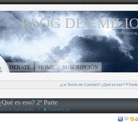
BLOG DE EMILIO
DEDICADO AL
A
DEBATE
HOME
SUSCRIPCIÓN
¿La Teoría de Cuerdas? ¿Qué es eso? Iª Parte
¿Qué es eso? 2ª Parte
eoría de Supercuerdas
~
Comments (3)