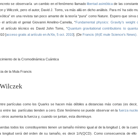
ncreto se observaría un cambio en el fenómeno llamado
libertad asintótica
de las constant
n y Wilczek, pero el autor, David J. Toms, va más allá en dicho análisis. Para mí ha sido m
“exótica” en una revista tan poco amante de la teoría “pura” como Nature. Espero que sirva 
el artículo el genial Giovanni Amelino-Camelia, “
Fundamental physics: Gravity’s weight 
el artículo técnico es David John Toms, “
Quantum gravitational contributions to quant
10 [
acceso gratis al artículo en ArXiv, 5 oct. 2010
]. (De
Francis (th)E mule Science’s News).
 Wilczek
entre partículas como los Quarks se hacen más débiles a distancias más cortas (es decir,
ias entre las partículas tienden a cero. Este fenómeno se puede observar en la
fuerza nucle
s otros aumenta la fuerza y, cuando se juntan, esta disminuye.
erdas todos los constituyentes tienen un tamaño mínimo igual al de la longitud
L
de la cuer
a longitud será del orden de su tamaño, es decir 1/Λ(QCD). Como consecuencia de ello 