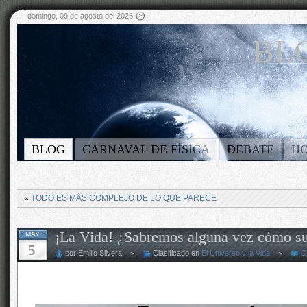
domingo, 09 de agosto del 2026
BLO
BLOG
CARNAVAL DE FÍSICA
DEBATE
H
«
TODO ES MÁS COMPLEJO DE LO QUE PARECE
¡La Vida! ¿Sabremos alguna vez cómo su
MAY
5
por Emilio Silvera ~
Clasificado en
El Universo y la Vida
~
C