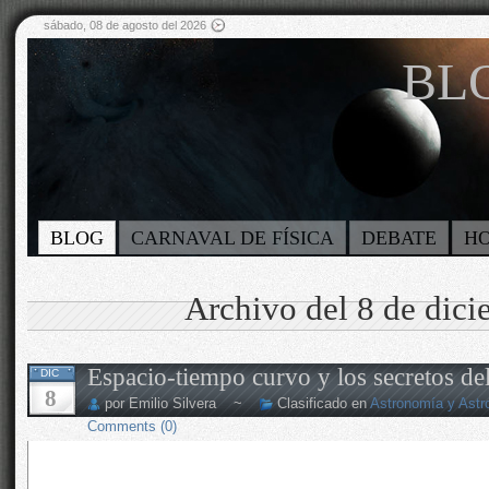
sábado, 08 de agosto del 2026
BLO
BLOG
CARNAVAL DE FÍSICA
DEBATE
H
Archivo del 8 de dic
Espacio-tiempo curvo y los secretos de
DIC
8
por Emilio Silvera ~
Clasificado en
Astronomía y Astro
Comments (0)