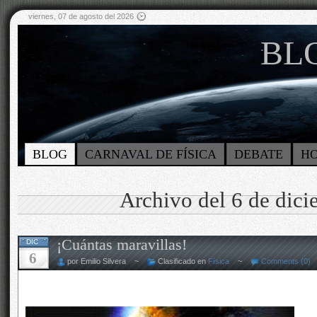
viernes, 07 de agosto del 2026
BLO
BLOG
CARNAVAL DE FÍSICA
DEBATE
H
Archivo del 6 de dic
¡Cuántas maravillas!
DIC
6
por Emilio Silvera ~
Clasificado en
Física
~
Comments (0)