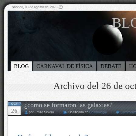
sábado, 08 de agosto del 2026
BLO
BLOG
CARNAVAL DE FÍSICA
DEBATE
H
Archivo del 26 de oc
¿como se formaron las galaxias?
OCT
26
por Emilio Silvera ~
Clasificado en
Cosmología
~
Comments