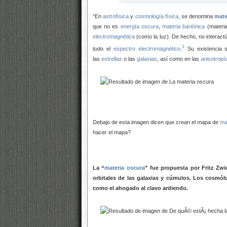
“En
astrofísica
y
cosmología física
, se denomina
mate
que no es
energía oscura
,
materia bariónica
(materia
electromagnética
(como la luz). De hecho, no interact
1
todo el
espectro electromagnético
.
​ Su existencia 
las
estrellas
o las
galaxias
, así como en las
anisotropí
Debajo de esta imagen dicen que crean el mapa de
ma
hacer el mapa?
La “
materia oscura
” fue propuesta por Fritz Zwi
orbitales de las galaxias y cúmulos. Los cosmól
como el ahogado al clavo ardiendo.