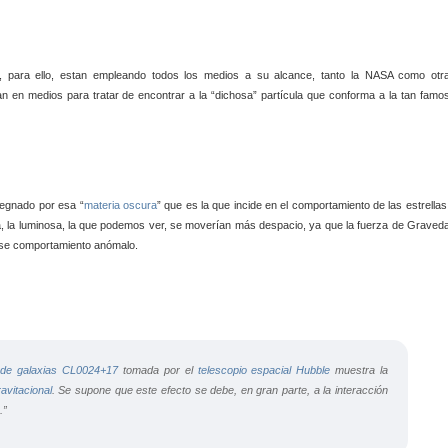
 para ello, estan empleando todos los medios a su alcance, tanto la NASA como otr
en medios para tratar de encontrar a la “dichosa” partícula que conforma a la tan famo
regnado por esa “
materia oscura
” que es la que incide en el comportamiento de las estrellas
nica, la luminosa, la que podemos ver, se moverían más despacio, ya que la fuerza de Graved
ese comportamiento anómalo.
de galaxias
CL0024+17
tomada por el
telescopio espacial
Hubble
muestra la
ravitacional
. Se supone que este efecto se debe, en gran parte, a la interacción
.”