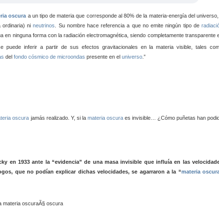
ria oscura
a un tipo de materia que corresponde al 80% de la materia-energía del universo,
 ordinaria) ni
neutrinos
. Su nombre hace referencia a que no emite ningún tipo de
radiaci
úa en ninguna forma con la radiación electromagnética, siendo completamente transparente 
se puede inferir a partir de sus efectos gravitacionales en la materia visible, tales co
as
del
fondo cósmico de microondas
presente en el
universo
.”
teria oscura
jamás realizado. Y, si la
materia oscura
es invisible… ¿Cómo puñetas han podi
cky en 1933 ante la “evidencia” de una masa invisible que influía en las velocidad
ogos, que no podían explicar dichas velocidades, se agarraron a la “
materia oscur