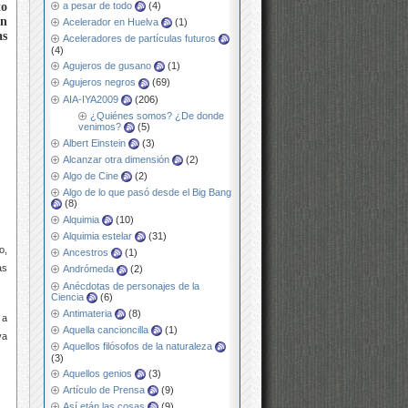
to
a pesar de todo
(4)
un
Acelerador en Huelva
(1)
as
Aceleradores de partículas futuros
(4)
Agujeros de gusano
(1)
Agujeros negros
(69)
AIA-IYA2009
(206)
¿Quiénes somos? ¿De donde
venimos?
(5)
Albert Einstein
(3)
Alcanzar otra dimensión
(2)
Algo de Cine
(2)
Algo de lo que pasó desde el Big Bang
(8)
Alquimia
(10)
Alquimia estelar
(31)
o,
Ancestros
(1)
as
Andrómeda
(2)
Anécdotas de personajes de la
Ciencia
(6)
Antimateria
(8)
 a
Aquella cancioncilla
(1)
va
Aquellos filósofos de la naturaleza
(3)
Aquellos genios
(3)
Artículo de Prensa
(9)
Así etán las cosas
(9)