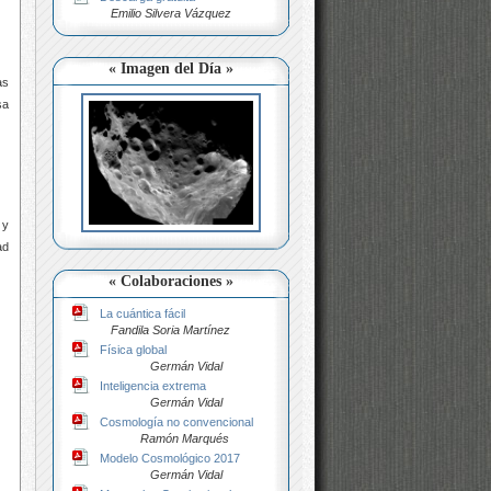
Emilio Silvera Vázquez
« Imagen del Día »
as
sa
 y
ad
« Colaboraciones »
La cuántica fácil
Fandila Soria Martínez
Física global
Germán Vidal
Inteligencia extrema
Germán Vidal
Cosmología no convencional
Ramón Marqués
Modelo Cosmológico 2017
Germán Vidal