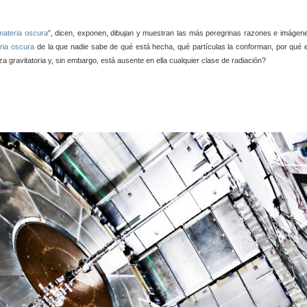
materia oscura
”, dicen, exponen, dibujan y muestran las más peregrinas razones e imágen
ria oscura
de la que nadie sabe de qué está hecha, qué partículas la conforman, por qué 
 gravitatoria y, sin embargo, está ausente en ella cualquier clase de radiación?