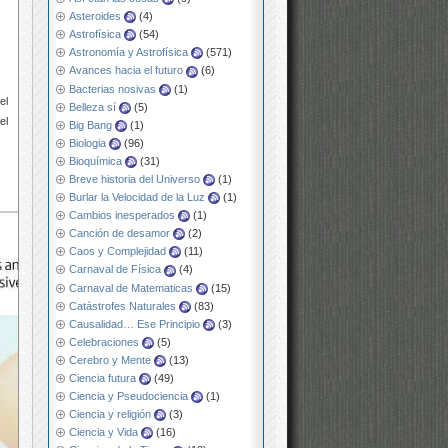
Asteroides
(4)
Astrofísica
(54)
Astronomía y Astrofísica
(571)
Avances hacia el futuro
(6)
Bacterias nosivas
(1)
el
Belleza sí
(5)
el
Big Bang
(1)
Biologia
(96)
Bioquímica
(31)
Breve historia del Universo
(1)
Burlar la Velocidad de la Luz
(1)
Cambios inesperados
(1)
Canción de desamor
(2)
Caos y Complejidad
(11)
Carnaval de Física
(4)
Carnaval de Matematicas
(15)
Catástrofes Naturales
(83)
Causalidad… Ese Principio
(3)
Celebraciones
(5)
Cerebro y Mente
(13)
Ciencia futura
(49)
Ciencia y Pseudociencia
(1)
Ciencia y religión
(3)
Ciencia y Vida
(16)