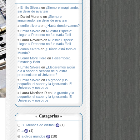
Emilio Silvera
en
¡Siempre imaginando,
sin dejar de avanzar!
Daniel Moreno
en
¡Siempre
imaginando, sin dejar de avanzar!
emilio silvera
en
¿Hacia donde vamos?
Emilio Silvera
en
Nuestra Especie:
Llegar al Presente no fue nada fácil
Laura Navarro
en
Nuestra Especie:
Llegar al Presente no fue nada fácil
emilio silvera
en
¿Dónde está todo el
Mundo?
Learn More Here
en
Heisemberg,
Einstein y Bohr
Emilio Silvera
en
¿Llegaremos algún
día a saber el sentido de nuestra
presencia en el Universo?
Emilio Silvera
en
Lo grande y lo
pequeño, el saber y la ignorancia, El
Universo y nosotros
Laura Martínez R
en
Lo grande y lo
pequeño, el saber y la ignorancia, El
Universo y nosotros
« Categorías »
30 Millones de visitas!
(1)
a
(1)
a otros mundos
(18)