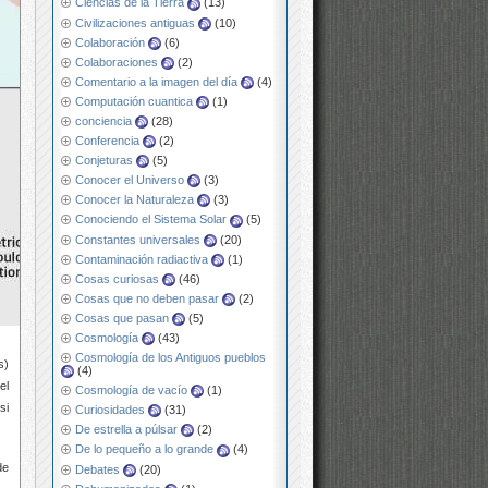
Ciencias de la Tierra
(13)
Civilizaciones antiguas
(10)
Colaboración
(6)
Colaboraciones
(2)
Comentario a la imagen del día
(4)
Computación cuantica
(1)
conciencia
(28)
Conferencia
(2)
Conjeturas
(5)
Conocer el Universo
(3)
Conocer la Naturaleza
(3)
Conociendo el Sistema Solar
(5)
Constantes universales
(20)
Contaminación radiactiva
(1)
Cosas curiosas
(46)
Cosas que no deben pasar
(2)
Cosas que pasan
(5)
Cosmología
(43)
Cosmología de los Antiguos pueblos
s)
(4)
el
Cosmología de vacío
(1)
si
Curiosidades
(31)
De estrella a púlsar
(2)
De lo pequeño a lo grande
(4)
de
Debates
(20)