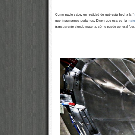
Como nadie sabe, en realidad de qué está hecha la “
que imaginarnos podamos. Dicen que esa es, la
mate
transparente siendo materia, cómo puede general fuerza