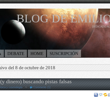
BLOG DE EMILIO
DEDICADO AL
A
DEBATE
HOME
SUSCRIPCIÓN
ivo del 8 de octubre de 2018
y dinero) buscando pistas falsas
ísica y cosmología
~
Comments (1)