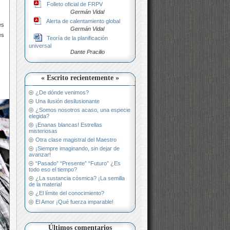
Folleto oficial de FRPV
Germán Vidal
Alerta de calentamiento global
es
Germán Vidal
es
Teoría de la planificación
universal
Dante Pracilio
« Escrito recientemente »
¿De dónde venimos?
Una ilusión desilusionante
¿Somos nosotros acaso, una especie
elegida?
¡Enanas blancas! Estrellas
misteriosas
Otra clase magistral del Maestro
¡Siempre imaginando, sin dejar de
avanzar!
“Pasado” “Presente” “Futuro” ¿Es
todo eso el tiempo?
¿La sustancia cósmica? ¡La semilla
de la materia!
¿El límite del conocimiento?
El Amor ¡Qué fuerza imparable!
Últimos comentarios