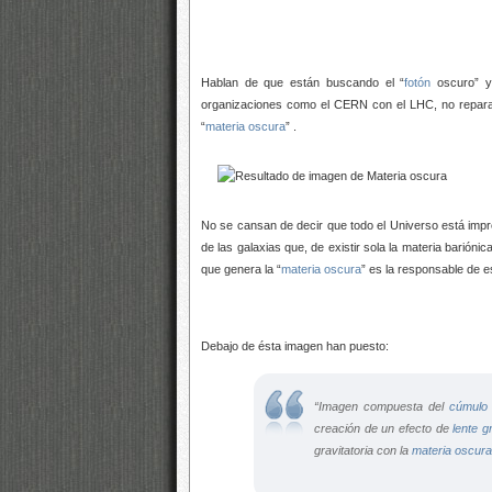
Hablan de que están buscando el “
fotón
oscuro” y,
organizaciones como el CERN con el LHC, no reparan 
“
materia oscura
” .
No se cansan de decir que todo el Universo está imp
de las galaxias que, de existir sola la materia barió
que genera la “
materia oscura
” es la responsable de 
Debajo de ésta imagen han puesto:
“Imagen compuesta del
cúmulo 
creación de un efecto de
lente g
gravitatoria con la
materia oscura