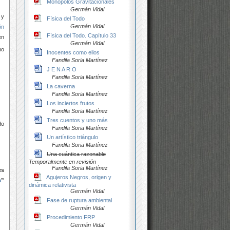
Monopolos Gravitacionales
Germán Vidal
 y
Física del Todo
Germán Vidal
ón
Física del Todo. Capítulo 33
en
Germán Vidal
mo
Inocentes como ellos
Fandila Soria Martínez
J E N A R O
Fandila Soria Martínez
La caverna
Fandila Soria Martínez
Los inciertos frutos
Fandila Soria Martínez
Tres cuentos y uno más
do
Fandila Soria Martínez
Un artístico triángulo
Fandila Soria Martínez
Una cuántica razonable
Temporalmente en revisión
Fandila Soria Martínez
es
Agujeros Negros, origen y
a
”
dinámica relativista
Germán Vidal
Fase de ruptura ambiental
Germán Vidal
Procedimiento FRP
Germán Vidal