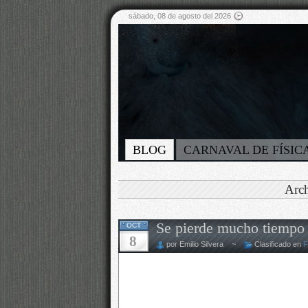
sábado, 08 de agosto del 2026
BLOG
CARNAVAL DE FÍSIC
Arch
Se pierde mucho tiempo (
OCT
8
por Emilio Silvera ~
Clasificado en
F